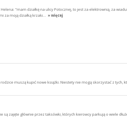
Helena: "mam działkę na ulicy Potocznej, to jest za elektrownią, za wia
mi za moją działką krzaki…
» więcej
rodzice muszą kupić nowe książki. Niestety nie mogą skorzystać z tych, k
ą zajęte głównie przez taksówki, których kierowcy parkują o wiele dłuże