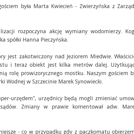
ościem była Marta Kwiecień - Zwierzyńska z Zarzą
alizacji rozpoczyna akcję wymiany wodomierzy. Ko
ka spółki Hanna Pieczyńska.
óry jest zakotwiczony nad Jeziorem Miedwie. Właścici
 i teraz obiekt jest kilka metrów dalej. Użytkują
ełnią rolę prowizorycznego mostku. Naszym gościem b
rki Wodnej w Szczecinie Marek
Synowiecki
.
super-urzędem”, urzędnicy będą mogli zmieniać umo
i sądów. Zmiany w prawie komentował adw. Mar
rniejsze - co w przypadku gdy z paczkomatu obierze