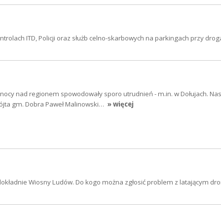
trolach ITD, Policji oraz służb celno-skarbowych na parkingach przy dro
w nocy nad regionem spowodowały sporo utrudnień - m.in. w Dołujach. N
wójta gm. Dobra Paweł Malinowski…
» więcej
 dokładnie Wiosny Ludów. Do kogo można zgłosić problem z latającym dr