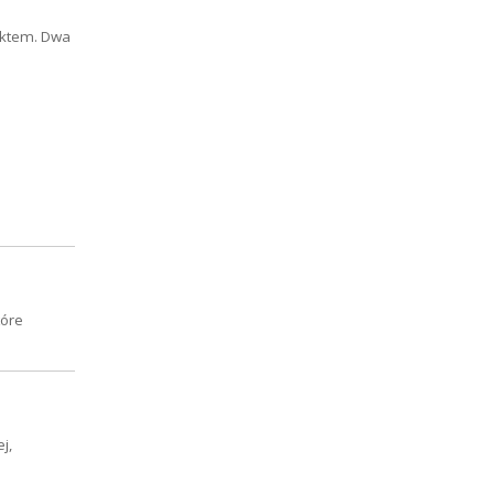
duktem. Dwa
tóre
j,