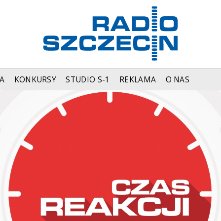
A
KONKURSY
STUDIO S-1
REKLAMA
O NAS