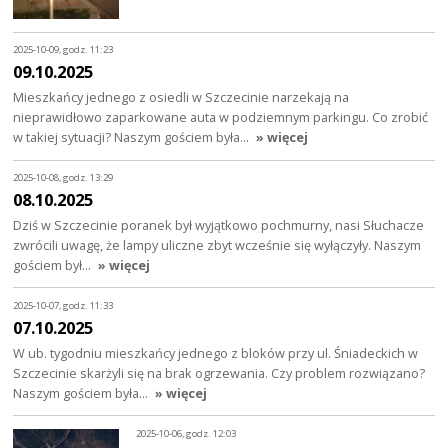
2025-10-09, godz. 11:23
09.10.2025
Mieszkańcy jednego z osiedli w Szczecinie narzekają na
nieprawidłowo zaparkowane auta w podziemnym parkingu. Co zrobić
w takiej sytuacji? Naszym gościem była…
» więcej
2025-10-08, godz. 13:29
08.10.2025
Dziś w Szczecinie poranek był wyjątkowo pochmurny, nasi Słuchacze
zwrócili uwagę, że lampy uliczne zbyt wcześnie się wyłączyły. Naszym
gościem był…
» więcej
2025-10-07, godz. 11:33
07.10.2025
W ub. tygodniu mieszkańcy jednego z bloków przy ul. Śniadeckich w
Szczecinie skarżyli się na brak ogrzewania. Czy problem rozwiązano?
Naszym gościem była…
» więcej
2025-10-06, godz. 12:03