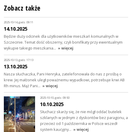
Zobacz także
2025-10-14, godz. 09:11
14.10.2025
Będzie duży odcinek dla użytkowników mieszkań komunalnych w
Szczecinie. Temat dość obszerny, czyli bonifikaty przy ewentualnym
wykupie takiego mieszkania…
» więcej
2025-10-13, godz. 17:13
13.10.2025
Nasza słuchaczka, Pani Henryka, zatelefonowała do nas z prośbą o
krew. Jej małżonek uległ poważnemu wypadkowi, potrzebuje krwi AB
Rh minus. Mąż Pani…
» więcej
2025-10-10, godz. 09:50
10.10.2025
Słuchacz skarży się, że nie mógł oddać butelek
szklanych w jednym z dyskontów bez paragonu, a
przecież od 1 października w Polsce wszedł
system kaucyjny…
» więcej