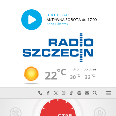
SŁUCHAJ TERAZ
AKTYWNA SOBOTA do 17:00
Anna Łukaszek
°C
jutro
pojutrze
22
°C
°C
30
32
Najlepiej po prostu do nas zadzwoń
Odwiedź nas na Facebook-u
Odwiedź nas na X
Odwiedź nas na Instagram-ie
Odwiedź nas na TikTok-u
Szukaj nas na Spotify
Wyślij do nas w
Szukaj