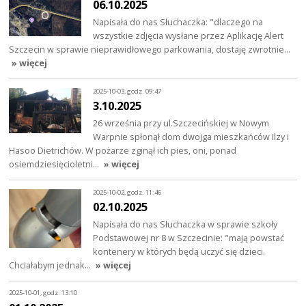
06.10.2025
Napisała do nas Słuchaczka: "dlaczego na
wszystkie zdjęcia wysłane przez Aplikację Alert
Szczecin w sprawie nieprawidłowego parkowania, dostaję zwrotnie…
» więcej
2025-10-03, godz. 09:47
3.10.2025
26 września przy ul.Szczecińskiej w Nowym
Warpnie spłonął dom dwojga mieszkańców Ilzy i
Hasoo Dietrichów. W pożarze zginął ich pies, oni, ponad
osiemdziesięcioletni…
» więcej
2025-10-02, godz. 11:46
02.10.2025
Napisała do nas Słuchaczka w sprawie szkoły
Podstawowej nr 8 w Szczecinie: "mają powstać
kontenery w których będą uczyć się dzieci.
Chciałabym jednak…
» więcej
2025-10-01, godz. 13:10