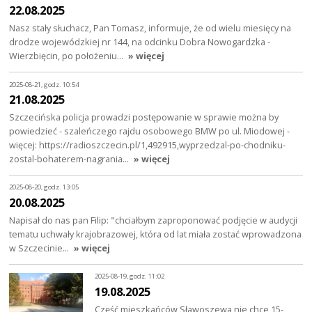
22.08.2025
Nasz stały słuchacz, Pan Tomasz, informuje, że od wielu miesięcy na
drodze wojewódzkiej nr 144, na odcinku Dobra Nowogardzka -
Wierzbięcin, po położeniu…
» więcej
2025-08-21, godz. 10:54
21.08.2025
Szczecińska policja prowadzi postępowanie w sprawie można by
powiedzieć - szaleńczego rajdu osobowego BMW po ul. Miodowej -
więcej: https://radioszczecin.pl/1,492915,wyprzedzal-po-chodniku-
zostal-bohaterem-nagrania…
» więcej
2025-08-20, godz. 13:05
20.08.2025
Napisał do nas pan Filip: "chciałbym zaproponować podjęcie w audycji
tematu uchwały krajobrazowej, która od lat miała zostać wprowadzona
w Szczecinie…
» więcej
2025-08-19, godz. 11:02
19.08.2025
Część mieszkańców Sławoszewa nie chce 15-