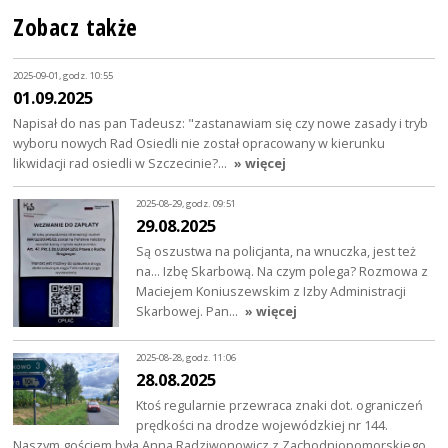
Zobacz także
2025-09-01, godz. 10:55
01.09.2025
Napisał do nas pan Tadeusz: "zastanawiam się czy nowe zasady i tryb
wyboru nowych Rad Osiedli nie został opracowany w kierunku
likwidacji rad osiedli w Szczecinie?…
» więcej
2025-08-29, godz. 09:51
29.08.2025
Są oszustwa na policjanta, na wnuczka, jest też
na... Izbę Skarbową. Na czym polega? Rozmowa z
Maciejem Koniuszewskim z Izby Administracji
Skarbowej. Pan…
» więcej
2025-08-28, godz. 11:06
28.08.2025
Ktoś regularnie przewraca znaki dot. ograniczeń
prędkości na drodze wojewódzkiej nr 144.
Naszym gościem była Anna Radziwonowicz z Zachodniopomorskiego