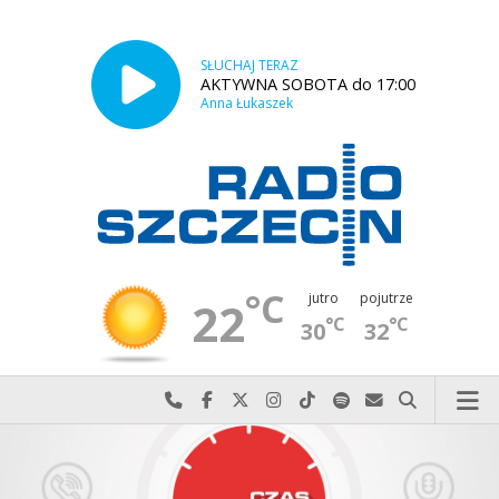
SŁUCHAJ TERAZ
AKTYWNA SOBOTA do 17:00
Anna Łukaszek
°C
jutro
pojutrze
22
°C
°C
30
32
Najlepiej po prostu do nas zadzwoń
Odwiedź nas na Facebook-u
Odwiedź nas na X
Odwiedź nas na Instagram-ie
Odwiedź nas na TikTok-u
Szukaj nas na Spotify
Wyślij do nas w
Szukaj