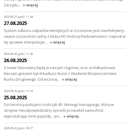
Zarządu…
» więcej
2025-08-27, godz. 11:44
27.08.2025
System odbioru odpadów tekstylnych w Szczecinie jest nieefektywny -
uważa szczeciński radny z klubu KO Andrzej Radziwinowicz i napisał w
tej sprawie interpelacje:…
» więcej
2025-08-26, godz. 11:58
26.08.2025
3 nowe fotoradary będą w naszym regionie, m.in. w Kołbaskowie.
Naszym gościem był Arkadiusz Kuzio z Akademii Bezpieczeństwa
Ruchu Drogowego. Od wczoraj…
» więcej
2025-08-25, godz. 11:19
25.08.2025
Szczecińscy policjanci rozliczyli 45- letniego kierującego, który w
skrajnie nieodpowiedzialny sposób prowadził samochód,
wyprzedzając inne pojazdy… po…
» więcej
2025-08-22, godz. 09:27