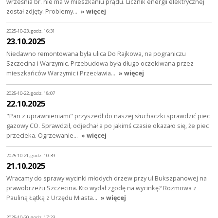
września br. nie ma w mieszkaniu prądu. Licznik energii elektrycznej
został zdjęty. Problemy…
» więcej
2025-10-23, godz. 16:31
23.10.2025
Niedawno remontowana była ulica Do Rajkowa, na pograniczu
Szczecina i Warzymic. Przebudowa była długo oczekiwana przez
mieszkańców Warzymic i Przecławia…
» więcej
2025-10-22, godz. 18:07
22.10.2025
"Pan z uprawnieniami" przyszedł do naszej słuchaczki sprawdzić piec
gazowy CO. Sprawdził, odjechał a po jakimś czasie okazało się, że piec
przecieka. Ogrzewanie…
» więcej
2025-10-21, godz. 10:39
21.10.2025
Wracamy do sprawy wycinki młodych drzew przy ul.Bukszpanowej na
prawobrzeżu Szczecina. Kto wydał zgodę na wycinkę? Rozmowa z
Pauliną Łątką z Urzędu Miasta…
» więcej
2025-10-20, godz. 17:23