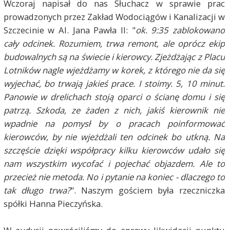
Wczoraj napisał do nas Słuchacz w sprawie prac
prowadzonych przez Zakład Wodociągów i Kanalizacji w
Szczecinie w Al. Jana Pawła II: "
ok. 9:35 zablokowano
cały odcinek. Rozumiem, trwa remont, ale oprócz ekip
budowalnych są na świecie i kierowcy. Zjeżdżając z Placu
Lotników nagle wjeżdżamy w korek, z którego nie da się
wyjechać, bo trwają jakieś prace. I stoimy. 5, 10 minut.
Panowie w drelichach stoją oparci o ścianę domu i się
patrzą. Szkoda, ze żaden z nich, jakiś kierownik nie
wpadnie na pomysł by o pracach poinformować
kierowców, by nie wjeżdżali ten odcinek bo utkną. Na
szczęście dzięki współpracy kilku kierowców udało się
nam wszystkim wycofać i pojechać objazdem. Ale to
przecież nie metoda. No i pytanie na koniec - dlaczego to
tak długo trwa?
". Naszym gościem była rzeczniczka
spółki Hanna Pieczyńska.