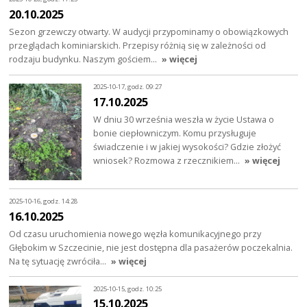
20.10.2025
Sezon grzewczy otwarty. W audycji przypominamy o obowiązkowych
przeglądach kominiarskich. Przepisy różnią się w zależności od
rodzaju budynku. Naszym gościem…
» więcej
2025-10-17, godz. 09:27
17.10.2025
W dniu 30 września weszła w życie Ustawa o
bonie ciepłowniczym. Komu przysługuje
świadczenie i w jakiej wysokości? Gdzie złożyć
wniosek? Rozmowa z rzecznikiem…
» więcej
2025-10-16, godz. 14:28
16.10.2025
Od czasu uruchomienia nowego węzła komunikacyjnego przy
Głębokim w Szczecinie, nie jest dostępna dla pasażerów poczekalnia.
Na tę sytuację zwróciła…
» więcej
2025-10-15, godz. 10:25
15.10.2025