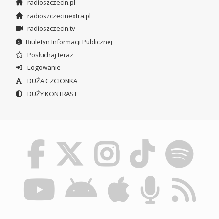
radioszczecin.pl
radioszczecinextra.pl
radioszczecin.tv
Biuletyn Informacji Publicznej
Posłuchaj teraz
Logowanie
DUŻA CZCIONKA
DUŻY KONTRAST