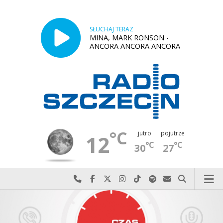
SŁUCHAJ TERAZ
MINA, MARK RONSON -
ANCORA ANCORA ANCORA
°C
jutro
pojutrze
12
°C
°C
30
27
Najlepiej po prostu do nas zadzwoń
Odwiedź nas na Facebook-u
Odwiedź nas na X
Odwiedź nas na Instagram-ie
Odwiedź nas na TikTok-u
Szukaj nas na Spotify
Wyślij do nas w
Szukaj