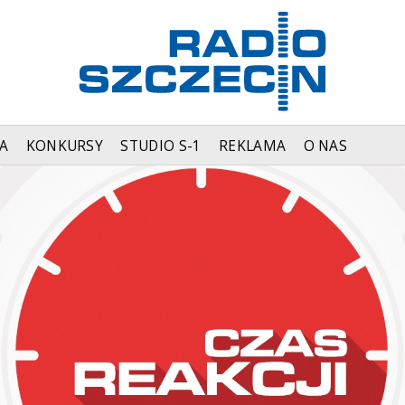
A
KONKURSY
STUDIO S-1
REKLAMA
O NAS