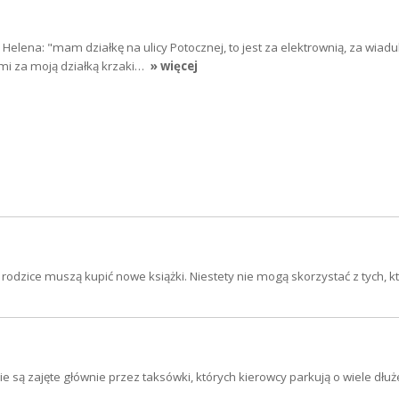
Helena: "mam działkę na ulicy Potocznej, to jest za elektrownią, za wia
mi za moją działką krzaki…
» więcej
rodzice muszą kupić nowe książki. Niestety nie mogą skorzystać z tych, k
ą zajęte głównie przez taksówki, których kierowcy parkują o wiele dłuże