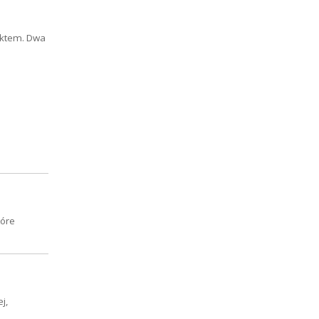
duktem. Dwa
tóre
j,