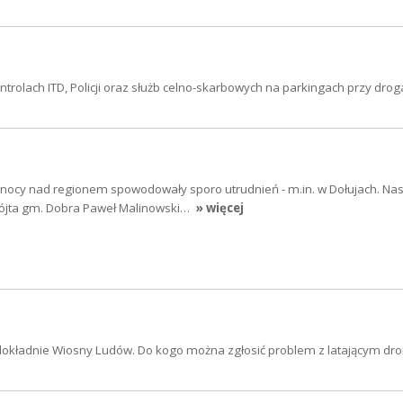
trolach ITD, Policji oraz służb celno-skarbowych na parkingach przy dro
w nocy nad regionem spowodowały sporo utrudnień - m.in. w Dołujach. N
wójta gm. Dobra Paweł Malinowski…
» więcej
 dokładnie Wiosny Ludów. Do kogo można zgłosić problem z latającym dr