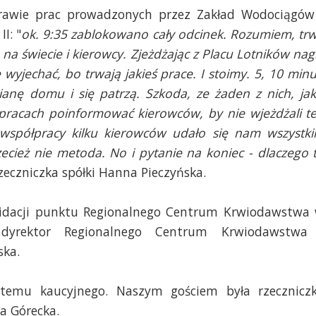
prawie prac prowadzonych przez Zakład Wodociągów
I: "
ok. 9:35 zablokowano cały odcinek. Rozumiem, tr
a świecie i kierowcy. Zjeżdżając z Placu Lotników nag
wyjechać, bo trwają jakieś prace. I stoimy. 5, 10 minu
ianę domu i się patrzą. Szkoda, ze żaden z nich, jak
pracach poinformować kierowców, by nie wjeżdżali t
 współpracy kilku kierowców udało się nam wszystk
ecież nie metoda. No i pytanie na koniec - dlaczego 
zeczniczka spółki Hanna Pieczyńska.
widacji punktu Regionalnego Centrum Krwiodawstwa
dyrektor Regionalnego Centrum Krwiodawstwa
ska.
ystemu kaucyjnego. Naszym gościem była rzecznicz
a Górecka.