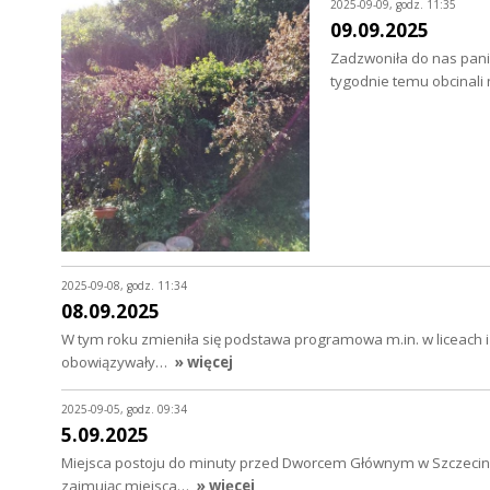
2025-09-09, godz. 11:35
09.09.2025
Zadzwoniła do nas pani 
tygodnie temu obcinali 
2025-09-08, godz. 11:34
08.09.2025
W tym roku zmieniła się podstawa programowa m.in. w liceach i 
obowiązywały…
» więcej
2025-09-05, godz. 09:34
5.09.2025
Miejsca postoju do minuty przed Dworcem Głównym w Szczecinie s
zajmując miejsca…
» więcej