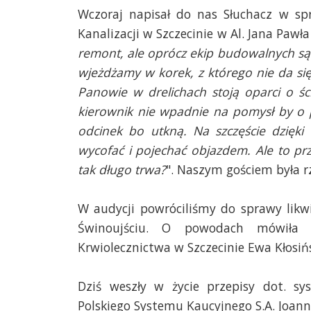
Wczoraj napisał do nas Słuchacz w s
Kanalizacji w Szczecinie w Al. Jana Pawła I
remont, ale oprócz ekip budowalnych są n
wjeżdżamy w korek, z którego nie da się 
Panowie w drelichach stoją oparci o śc
kierownik nie wpadnie na pomysł by o 
odcinek bo utkną. Na szczęście dzięki
wycofać i pojechać objazdem. Ale to prz
tak długo trwa?
". Naszym gościem była r
W audycji powróciliśmy do sprawy lik
Świnoujściu. O powodach mówiła 
Krwiolecznictwa w Szczecinie Ewa Kłosiń
Dziś weszły w życie przepisy dot. s
Polskiego Systemu Kaucyjnego S.A. Joann