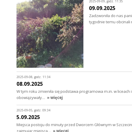
2025-09-09, godz. 11:35
09.09.2025
Zadzwoniła do nas pani 
tygodnie temu obcinali 
2025-09-08, godz. 11:34
08.09.2025
W tym roku zmieniła się podstawa programowa m.in. w liceach i 
obowiązywały…
» więcej
2025-09-05, godz. 09:34
5.09.2025
Miejsca postoju do minuty przed Dworcem Głównym w Szczecinie s
zajmując miejsca…
» więcej