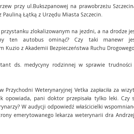
zew przy ul.Bukszpanowej na prawobrzeżu Szczecin
Pauliną Łątką z Urzędu Miasta Szczecin.
a przystanku zlokalizowanym na jezdni, a na drodze je
my ten autobus ominąć? Czy taki manewr je
 Kuzio z Akademii Bezpieczeństwa Ruchu Drogowego
ant ds. medycyny rodzinnej w sprawie trudności
 w Przychodni Weterynaryjnej Vetka zapłaciła za wizy
ak opowiada, pani doktor przepisała tylko leki. Czy 
erynarzy? W audycji odpowiedź właścicielki wspomnian
strony emerytowanego lekarza weterynarii dra Andrze