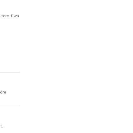
duktem. Dwa
tóre
j,