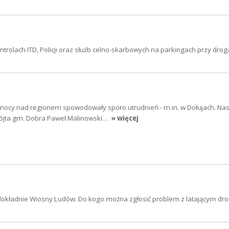
trolach ITD, Policji oraz służb celno-skarbowych na parkingach przy dro
w nocy nad regionem spowodowały sporo utrudnień - m.in. w Dołujach. N
wójta gm. Dobra Paweł Malinowski…
» więcej
 dokładnie Wiosny Ludów. Do kogo można zgłosić problem z latającym dr