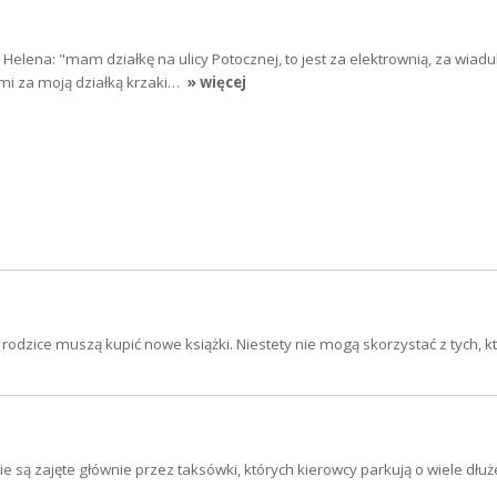
Helena: "mam działkę na ulicy Potocznej, to jest za elektrownią, za wia
mi za moją działką krzaki…
» więcej
rodzice muszą kupić nowe książki. Niestety nie mogą skorzystać z tych, k
ą zajęte głównie przez taksówki, których kierowcy parkują o wiele dłuże