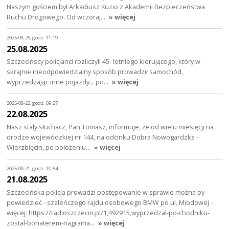
Naszym gościem był Arkadiusz Kuzio z Akademii Bezpieczeństwa
Ruchu Drogowego. Od wczoraj…
» więcej
2025-08-25, godz. 11:19
25.08.2025
Szczecińscy policjanci rozliczyli 45- letniego kierującego, który w
skrajnie nieodpowiedzialny sposób prowadził samochód,
wyprzedzając inne pojazdy… po…
» więcej
2025-08-22, godz. 09:27
22.08.2025
Nasz stały słuchacz, Pan Tomasz, informuje, że od wielu miesięcy na
drodze wojewódzkiej nr 144, na odcinku Dobra Nowogardzka -
Wierzbięcin, po położeniu…
» więcej
2025-08-21, godz. 10:54
21.08.2025
Szczecińska policja prowadzi postępowanie w sprawie można by
powiedzieć - szaleńczego rajdu osobowego BMW po ul. Miodowej -
więcej: https://radioszczecin.pl/1,492915,wyprzedzal-po-chodniku-
zostal-bohaterem-nagrania…
» więcej