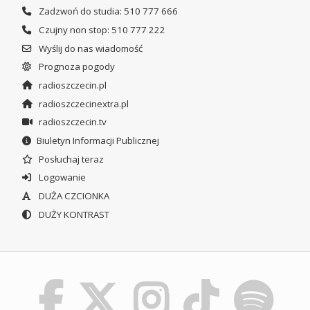
Zadzwoń do studia: 510 777 666
Czujny non stop: 510 777 222
Wyślij do nas wiadomość
Prognoza pogody
radioszczecin.pl
radioszczecinextra.pl
radioszczecin.tv
Biuletyn Informacji Publicznej
Posłuchaj teraz
Logowanie
DUŻA CZCIONKA
DUŻY KONTRAST