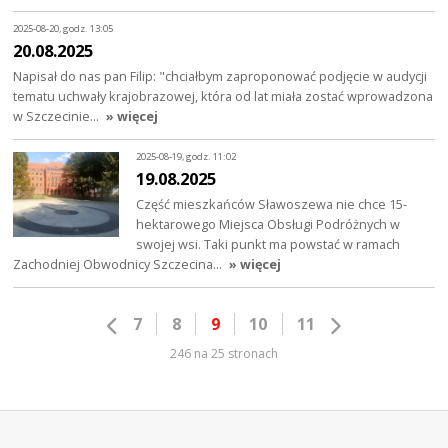
2025-08-20, godz. 13:05
20.08.2025
Napisał do nas pan Filip: "chciałbym zaproponować podjęcie w audycji
tematu uchwały krajobrazowej, która od lat miała zostać wprowadzona
w Szczecinie…
» więcej
2025-08-19, godz. 11:02
19.08.2025
Część mieszkańców Sławoszewa nie chce 15-
hektarowego Miejsca Obsługi Podróżnych w
swojej wsi. Taki punkt ma powstać w ramach
Zachodniej Obwodnicy Szczecina…
» więcej
7
8
9
10
11
246 na 25 stronach