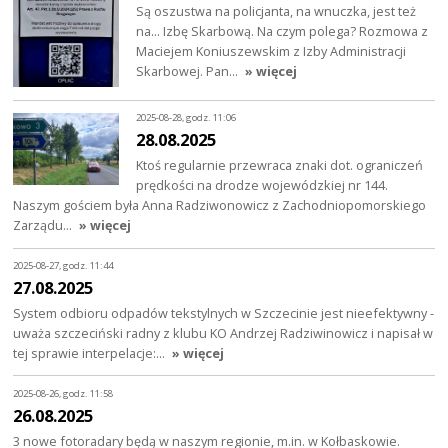
Są oszustwa na policjanta, na wnuczka, jest też
na... Izbę Skarbową. Na czym polega? Rozmowa z
Maciejem Koniuszewskim z Izby Administracji
Skarbowej. Pan…
» więcej
2025-08-28, godz. 11:06
28.08.2025
Ktoś regularnie przewraca znaki dot. ograniczeń
prędkości na drodze wojewódzkiej nr 144.
Naszym gościem była Anna Radziwonowicz z Zachodniopomorskiego
Zarządu…
» więcej
2025-08-27, godz. 11:44
27.08.2025
System odbioru odpadów tekstylnych w Szczecinie jest nieefektywny -
uważa szczeciński radny z klubu KO Andrzej Radziwinowicz i napisał w
tej sprawie interpelacje:…
» więcej
2025-08-26, godz. 11:58
26.08.2025
3 nowe fotoradary będą w naszym regionie, m.in. w Kołbaskowie.