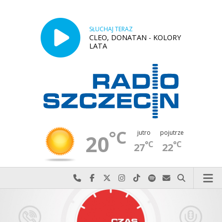
SŁUCHAJ TERAZ
CLEO, DONATAN - KOLORY
LATA
°C
jutro
pojutrze
20
°C
°C
27
22
Najlepiej po prostu do nas zadzwoń
Odwiedź nas na Facebook-u
Odwiedź nas na X
Odwiedź nas na Instagram-ie
Odwiedź nas na TikTok-u
Szukaj nas na Spotify
Wyślij do nas w
Szukaj