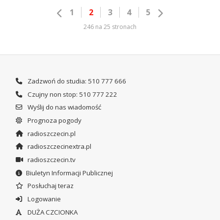
1
2
3
4
5
246 na 25 stronach
Zadzwoń do studia: 510 777 666
Czujny non stop: 510 777 222
Wyślij do nas wiadomość
Prognoza pogody
radioszczecin.pl
radioszczecinextra.pl
radioszczecin.tv
Biuletyn Informacji Publicznej
Posłuchaj teraz
Logowanie
DUŻA CZCIONKA