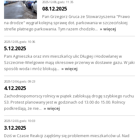
2025-12-08, godz. 11:35
08.12.2025
Pan Grzegorz Gruca ze Stowarzyszenia "Prawo
na drodze" wygrał kolejną sprawę dot. parkowania w szczecińskiej
strefie płatnego parkowania. Tym razem chodziło…
» więcej
2025-12-05, godz. 10:36
5.12.2025
Pani Agnieszka oraz inni mieszkańcy ulic Długiej i Hodowlanej w
Szczecinie-Wielgowie mają okresowe przerwy w dostawie gazu. W jaki
sposób woda i mróz blokują…
» więcej
2025-12-04, godz. 09:23
4.12.2025
Zachodniopomorscy rolnicy w piątek zablokują drogę szybkiego ruchu
S3. Protest planowany jest w godzinach od 13.00 do 15.00. Rolnicy
podkreślają, że nie…
» więcej
2025-12-03, godz. 10:03
3.12.2025
Dziś w Czasie Reakcji zajęliśmy się problemem mieszkańców ul. Nad