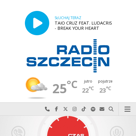
SŁUCHAJ TERAZ
TAIO CRUZ FEAT. LUDACRIS
- BREAK YOUR HEART
°C
jutro
pojutrze
25
°C
°C
22
23
Najlepiej po prostu do nas zadzwoń
Odwiedź nas na Facebook-u
Odwiedź nas na X
Odwiedź nas na Instagram-ie
Odwiedź nas na TikTok-u
Szukaj nas na Spotify
Wyślij do nas w
Szukaj