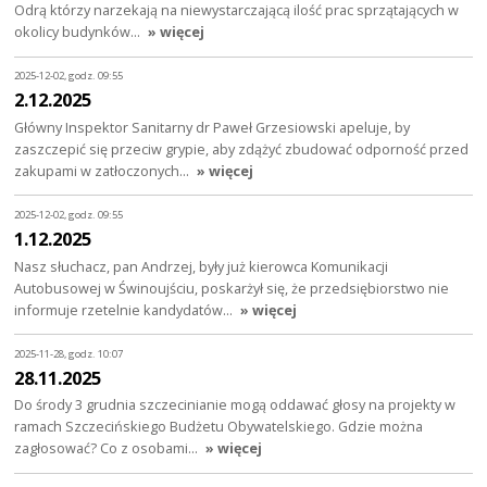
Odrą którzy narzekają na niewystarczającą ilość prac sprzątających w
okolicy budynków…
» więcej
2025-12-02, godz. 09:55
2.12.2025
Główny Inspektor Sanitarny dr Paweł Grzesiowski apeluje, by
zaszczepić się przeciw grypie, aby zdążyć zbudować odporność przed
zakupami w zatłoczonych…
» więcej
2025-12-02, godz. 09:55
1.12.2025
Nasz słuchacz, pan Andrzej, były już kierowca Komunikacji
Autobusowej w Świnoujściu, poskarżył się, że przedsiębiorstwo nie
informuje rzetelnie kandydatów…
» więcej
2025-11-28, godz. 10:07
28.11.2025
Do środy 3 grudnia szczecinianie mogą oddawać głosy na projekty w
ramach Szczecińskiego Budżetu Obywatelskiego. Gdzie można
zagłosować? Co z osobami…
» więcej