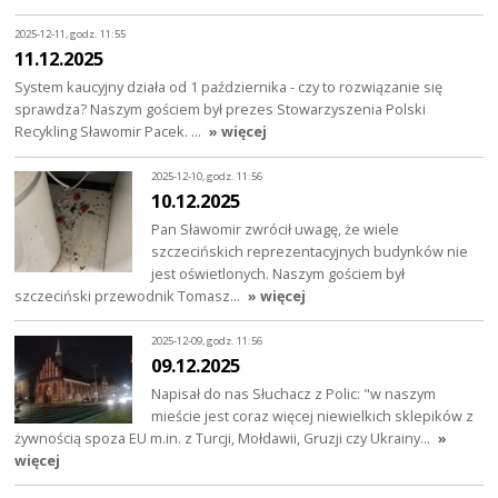
2025-12-11, godz. 11:55
11.12.2025
System kaucyjny działa od 1 października - czy to rozwiązanie się
sprawdza? Naszym gościem był prezes Stowarzyszenia Polski
Recykling Sławomir Pacek. …
» więcej
2025-12-10, godz. 11:56
10.12.2025
Pan Sławomir zwrócił uwagę, że wiele
szczecińskich reprezentacyjnych budynków nie
jest oświetlonych. Naszym gościem był
szczeciński przewodnik Tomasz…
» więcej
2025-12-09, godz. 11:56
09.12.2025
Napisał do nas Słuchacz z Polic: "w naszym
mieście jest coraz więcej niewielkich sklepików z
żywnością spoza EU m.in. z Turcji, Mołdawii, Gruzji czy Ukrainy…
»
więcej