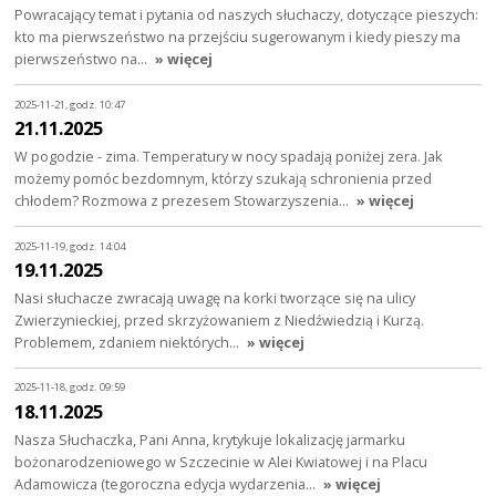
Powracający temat i pytania od naszych słuchaczy, dotyczące pieszych:
kto ma pierwszeństwo na przejściu sugerowanym i kiedy pieszy ma
pierwszeństwo na…
» więcej
2025-11-21, godz. 10:47
21.11.2025
W pogodzie - zima. Temperatury w nocy spadają poniżej zera. Jak
możemy pomóc bezdomnym, którzy szukają schronienia przed
chłodem? Rozmowa z prezesem Stowarzyszenia…
» więcej
2025-11-19, godz. 14:04
19.11.2025
Nasi słuchacze zwracają uwagę na korki tworzące się na ulicy
Zwierzynieckiej, przed skrzyżowaniem z Niedźwiedzią i Kurzą.
Problemem, zdaniem niektórych…
» więcej
2025-11-18, godz. 09:59
18.11.2025
Nasza Słuchaczka, Pani Anna, krytykuje lokalizację jarmarku
bożonarodzeniowego w Szczecinie w Alei Kwiatowej i na Placu
Adamowicza (tegoroczna edycja wydarzenia…
» więcej