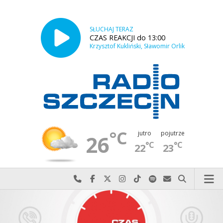
SŁUCHAJ TERAZ
CZAS REAKCJI do 13:00
Krzysztof Kukliński, Sławomir Orlik
°C
jutro
pojutrze
26
°C
°C
22
23
Najlepiej po prostu do nas zadzwoń
Odwiedź nas na Facebook-u
Odwiedź nas na X
Odwiedź nas na Instagram-ie
Odwiedź nas na TikTok-u
Szukaj nas na Spotify
Wyślij do nas w
Szukaj