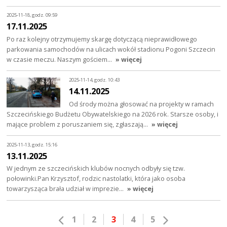
2025-11-18, godz. 09:59
17.11.2025
Po raz kolejny otrzymujemy skargę dotyczącą nieprawidłowego
parkowania samochodów na ulicach wokół stadionu Pogoni Szczecin
w czasie meczu. Naszym gościem…
» więcej
2025-11-14, godz. 10:43
14.11.2025
Od środy można głosować na projekty w ramach
Szczecińskiego Budżetu Obywatelskiego na 2026 rok. Starsze osoby, i
mające problem z poruszaniem się, zgłaszają…
» więcej
2025-11-13, godz. 15:16
13.11.2025
W jednym ze szczecińskich klubów nocnych odbyły się tzw.
połowinki.Pan Krzysztof, rodzic nastolatki, która jako osoba
towarzysząca brała udział w imprezie…
» więcej
1
2
3
4
5