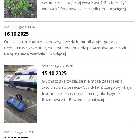
świadczenie i w jakiej wysokości? Gdzie złożyć
wniosek? Rozmowa z rzecznikiem…
» więcej
2025-10-16, godz. 14:28
16.10.2025
Od czasu uruchomienia nowego węzła komunikacyjnego przy
Głębokim w Szczecinie, nie jest dostępna dla pasażerów poczekalnia.
Na tę sytuację zwróciła…
» więcej
2025-10-15, godz. 10:25
15.10.2025
Słuchacz skarży się, że nie może zaszczepić
swoich dzieci przeciw Covid-19. Z czego wynikają
trudności ze szczepieniami najmłodszych?
Rozmowa z dr Pawłem…
» więcej
2025-10-14, godz. 09:11