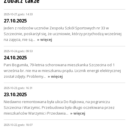
Zobacz także
2025-10-27, godz. 14:33
27.10.2025
Jeden z rodziców uczniów Zespołu Szkół Sportowych nr 33 w
Szczecinie, poskarżył się, że uczniowie, którzy przychodzą wcześniej
na zajęcia, nie są…
» więcej
2025-10-24, godz. 09:53
24.10.2025
Pani Bogumiła, 79-letnia schorowana mieszkanka Szczecina od 1
września br. nie ma w mieszkaniu prądu. Licznik energii elektrycznej
został zdjęty. Problemy…
» więcej
2025-10-23, godz. 16:31
23.10.2025
Niedawno remontowana była ulica Do Rajkowa, na pograniczu
Szczecina i Warzymic. Przebudowa była długo oczekiwana przez
mieszkańców Warzymic i Przecławia…
» więcej
2025-10-22, godz. 18:07