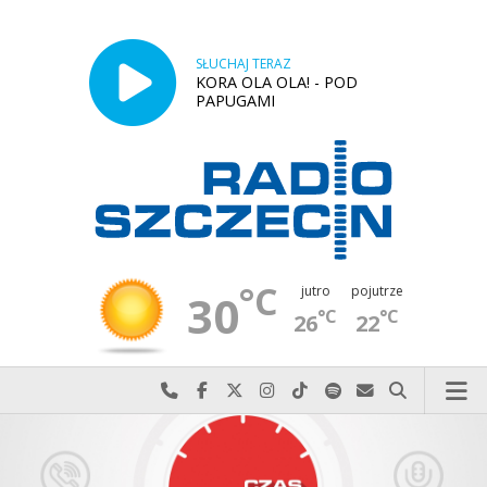
SŁUCHAJ TERAZ
KORA OLA OLA! - POD
PAPUGAMI
°C
jutro
pojutrze
30
°C
°C
26
22
Najlepiej po prostu do nas zadzwoń
Odwiedź nas na Facebook-u
Odwiedź nas na X
Odwiedź nas na Instagram-ie
Odwiedź nas na TikTok-u
Szukaj nas na Spotify
Wyślij do nas w
Szukaj