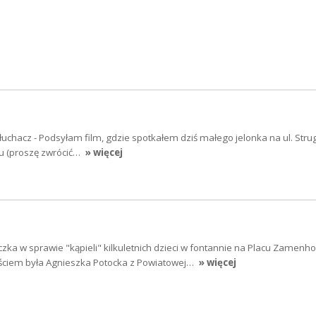
łuchacz - Podsyłam film, gdzie spotkałem dziś małego jelonka na ul. Strug
iu (proszę zwrócić…
» więcej
zka w sprawie "kąpieli" kilkuletnich dzieci w fontannie na Placu Zamenh
ściem była Agnieszka Potocka z Powiatowej…
» więcej