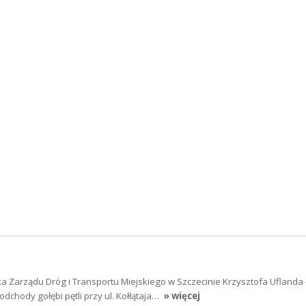
a Zarządu Dróg i Transportu Miejskiego w Szczecinie Krzysztofa Uflanda 
dchody gołębi pętli przy ul. Kołłątaja…
» więcej