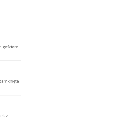
ym gościem
 zamknięta
zek z