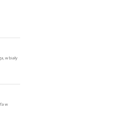
a, w biały
ofa w