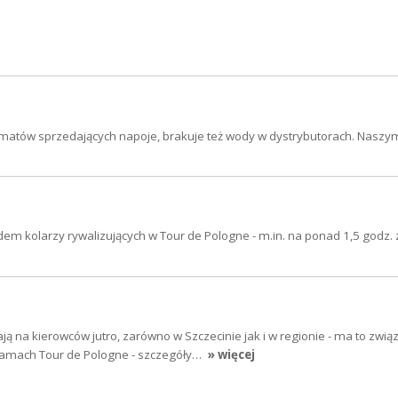
tomatów sprzedających napoje, brakuje też wody w dystrybutorach. Nasz
em kolarzy rywalizujących w Tour de Pologne - m.in. na ponad 1,5 godz.
ją na kierowców jutro, zarówno w Szczecinie jak i w regionie - ma to zwią
ramach Tour de Pologne - szczegóły…
» więcej