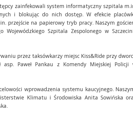
tępcy zainfekowali system informatyczny szpitala m.i
danych i blokując do nich dostęp. W efekcie placów
in. przejście na papierowy tryb pracy. Naszym gości
go Wojewódzkiego Szpitala Zespolonego w Szczecin
waniu przez taksówkarzy miejsc Kiss&Ride przy dwor
 asp. Paweł Pankau z Komendy Miejskiej Policji
. celowości wprowadzenia systemu kaucyjnego. Naszy
isterstwie Klimatu i Środowiska Anita Sowińska or
ska.