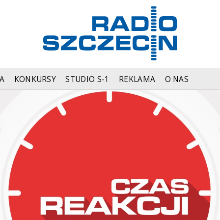
A
KONKURSY
STUDIO S-1
REKLAMA
O NAS