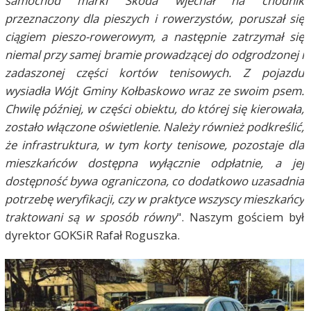
samochód marki Skoda wjechał na chodnik
przeznaczony dla pieszych i rowerzystów, poruszał się
ciągiem pieszo-rowerowym, a następnie zatrzymał się
niemal przy samej bramie prowadzącej do odgrodzonej i
zadaszonej części kortów tenisowych. Z pojazdu
wysiadła Wójt Gminy Kołbaskowo wraz ze swoim psem.
Chwilę później, w części obiektu, do której się kierowała,
zostało włączone oświetlenie. Należy również podkreślić,
że infrastruktura, w tym korty tenisowe, pozostaje dla
mieszkańców dostępna wyłącznie odpłatnie, a jej
dostępność bywa ograniczona, co dodatkowo uzasadnia
potrzebę weryfikacji, czy w praktyce wszyscy mieszkańcy
traktowani są w sposób równy
". Naszym gościem był
dyrektor GOKSiR Rafał Roguszka.