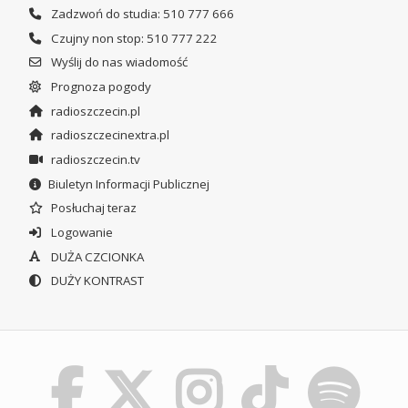
Zadzwoń do studia: 510 777 666
Czujny non stop: 510 777 222
Wyślij do nas wiadomość
Prognoza pogody
radioszczecin.pl
radioszczecinextra.pl
radioszczecin.tv
Biuletyn Informacji Publicznej
Posłuchaj teraz
Logowanie
DUŻA CZCIONKA
DUŻY KONTRAST