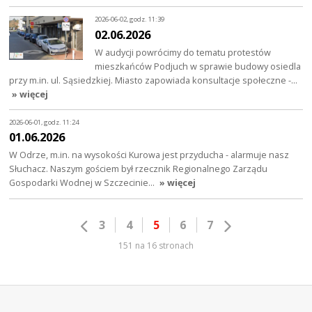
2026-06-02, godz. 11:39
02.06.2026
W audycji powrócimy do tematu protestów
mieszkańców Podjuch w sprawie budowy osiedla
przy m.in. ul. Sąsiedzkiej. Miasto zapowiada konsultacje społeczne -…
» więcej
2026-06-01, godz. 11:24
01.06.2026
W Odrze, m.in. na wysokości Kurowa jest przyducha - alarmuje nasz
Słuchacz. Naszym gościem był rzecznik Regionalnego Zarządu
Gospodarki Wodnej w Szczecinie…
» więcej
3
4
5
6
7
151 na 16 stronach