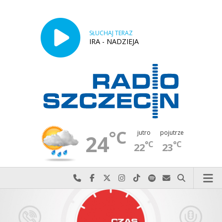
SŁUCHAJ TERAZ
IRA - NADZIEJA
°C
jutro
pojutrze
24
°C
°C
22
23
Najlepiej po prostu do nas zadzwoń
Odwiedź nas na Facebook-u
Odwiedź nas na X
Odwiedź nas na Instagram-ie
Odwiedź nas na TikTok-u
Szukaj nas na Spotify
Wyślij do nas w
Szukaj