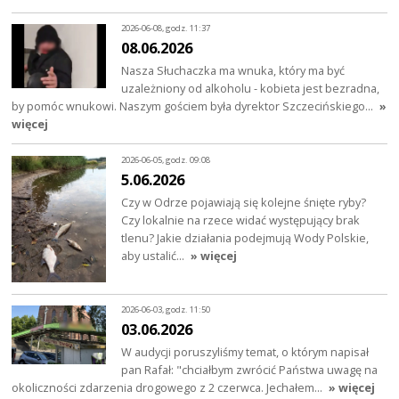
2026-06-08, godz. 11:37
08.06.2026
Nasza Słuchaczka ma wnuka, który ma być
uzależniony od alkoholu - kobieta jest bezradna,
by pomóc wnukowi. Naszym gościem była dyrektor Szczecińskiego…
»
więcej
2026-06-05, godz. 09:08
5.06.2026
Czy w Odrze pojawiają się kolejne śnięte ryby?
Czy lokalnie na rzece widać występujący brak
tlenu? Jakie działania podejmują Wody Polskie,
aby ustalić…
» więcej
2026-06-03, godz. 11:50
03.06.2026
W audycji poruszyliśmy temat, o którym napisał
pan Rafał: "chciałbym zwrócić Państwa uwagę na
okoliczności zdarzenia drogowego z 2 czerwca. Jechałem…
» więcej