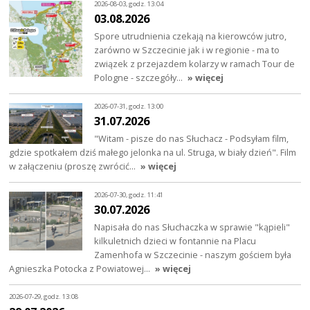
2026-08-03, godz. 13:04
03.08.2026
Spore utrudnienia czekają na kierowców jutro,
zarówno w Szczecinie jak i w regionie - ma to
związek z przejazdem kolarzy w ramach Tour de
Pologne - szczegóły…
» więcej
2026-07-31, godz. 13:00
31.07.2026
"Witam - pisze do nas Słuchacz - Podsyłam film,
gdzie spotkałem dziś małego jelonka na ul. Struga, w biały dzień". Film
w załączeniu (proszę zwrócić…
» więcej
2026-07-30, godz. 11:41
30.07.2026
Napisała do nas Słuchaczka w sprawie "kąpieli"
kilkuletnich dzieci w fontannie na Placu
Zamenhofa w Szczecinie - naszym gościem była
Agnieszka Potocka z Powiatowej…
» więcej
2026-07-29, godz. 13:08