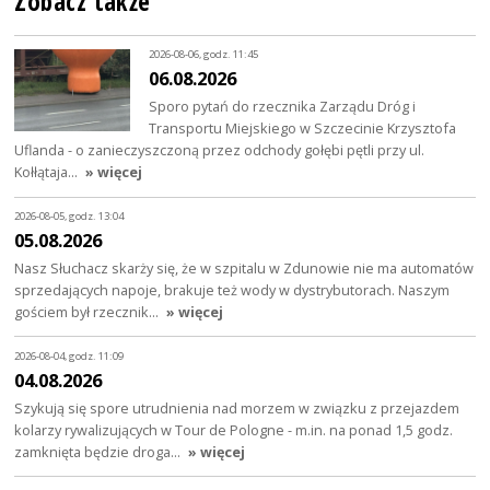
Zobacz także
2026-08-06, godz. 11:45
06.08.2026
Sporo pytań do rzecznika Zarządu Dróg i
Transportu Miejskiego w Szczecinie Krzysztofa
Uflanda - o zanieczyszczoną przez odchody gołębi pętli przy ul.
Kołłątaja…
» więcej
2026-08-05, godz. 13:04
05.08.2026
Nasz Słuchacz skarży się, że w szpitalu w Zdunowie nie ma automatów
sprzedających napoje, brakuje też wody w dystrybutorach. Naszym
gościem był rzecznik…
» więcej
2026-08-04, godz. 11:09
04.08.2026
Szykują się spore utrudnienia nad morzem w związku z przejazdem
kolarzy rywalizujących w Tour de Pologne - m.in. na ponad 1,5 godz.
zamknięta będzie droga…
» więcej