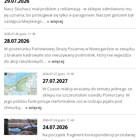
29.07.2026
Nasz Słuchacz miał problem z reklamacją - w sklepie odmówiono mu
jej uznania, bo posługiwał się tylko e-paragonem. Naszym gościem był
zastępca Miejskiego…
» więcej
2026-07-28, godz. 11:38
28.07.2026
W posterunku Państwowej Straży Pożarnej w Nowogardzie w związku
z brakami kadrowymi stoi nieużywany podnośnik, który nie wyjeżdża
do akcji ratunkowych…
» więcej
2026-07-27, godz. 10:39
27.07.2027
W Czasie reakcji wracamy do tematu jednego ze
sklepu na szczecińskim osiedlu Pomorzany. W
jego pobliżu funkcjonuje nieformalnie coś w rodzaju pijalni pod
chmurką…
» więcej
2026-07-24, godz. 11:44
24.07.2026
Na początek fragment korespondencji przesłanej