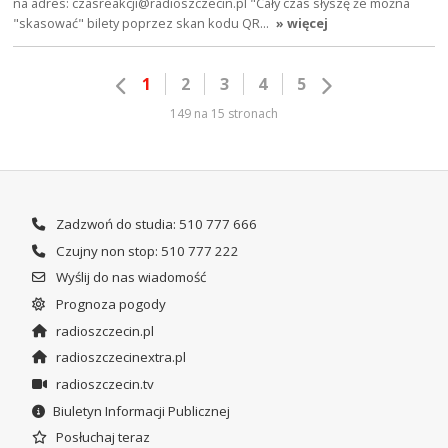
na adres: czasreakcji@radioszczecin.pl "Cały czas słyszę że można
"skasować" bilety poprzez skan kodu QR…
» więcej
1
2
3
4
5
149 na 15 stronach
Zadzwoń do studia: 510 777 666
Czujny non stop: 510 777 222
Wyślij do nas wiadomość
Prognoza pogody
radioszczecin.pl
radioszczecinextra.pl
radioszczecin.tv
Biuletyn Informacji Publicznej
Posłuchaj teraz