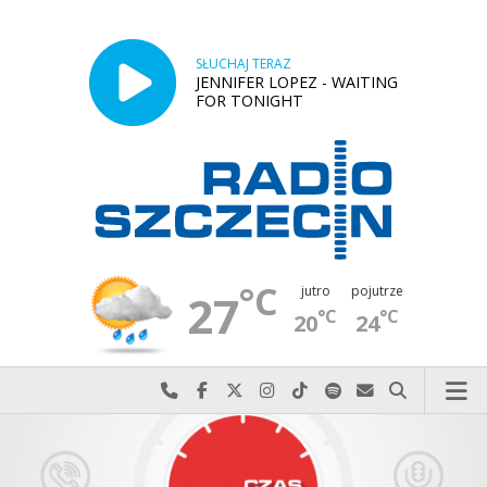
SŁUCHAJ TERAZ
JENNIFER LOPEZ - WAITING
FOR TONIGHT
°C
jutro
pojutrze
27
°C
°C
20
24
Najlepiej po prostu do nas zadzwoń
Odwiedź nas na Facebook-u
Odwiedź nas na X
Odwiedź nas na Instagram-ie
Odwiedź nas na TikTok-u
Szukaj nas na Spotify
Wyślij do nas w
Szukaj