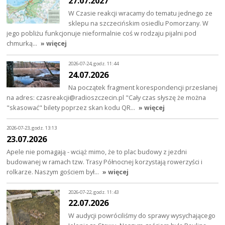
27.07.2027
W Czasie reakcji wracamy do tematu jednego ze
sklepu na szczecińskim osiedlu Pomorzany. W
jego pobliżu funkcjonuje nieformalnie coś w rodzaju pijalni pod
chmurką…
» więcej
2026-07-24, godz. 11:44
24.07.2026
Na początek fragment korespondencji przesłanej
na adres: czasreakcji@radioszczecin.pl "Cały czas słyszę że można
"skasować" bilety poprzez skan kodu QR…
» więcej
2026-07-23, godz. 13:13
23.07.2026
Apele nie pomagają - wciąż mimo, że to plac budowy z jezdni
budowanej w ramach tzw. Trasy Północnej korzystają rowerzyści i
rolkarze. Naszym gościem był…
» więcej
2026-07-22, godz. 11:43
22.07.2026
W audycji powróciliśmy do sprawy wysychającego