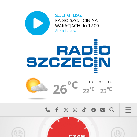
SŁUCHAJ TERAZ
RADIO SZCZECIN NA
WAKACJACH do 17:00
Anna Łukaszek
°C
jutro
pojutrze
26
°C
°C
22
23
Najlepiej po prostu do nas zadzwoń
Odwiedź nas na Facebook-u
Odwiedź nas na X
Odwiedź nas na Instagram-ie
Odwiedź nas na TikTok-u
Szukaj nas na Spotify
Wyślij do nas w
Szukaj