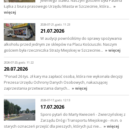
Jeleniego Stawu. Naszym gościem była Paulina
Łątka z biura prasowego Urzędu Miasta w Szczecinie, która…
»
więcej
2026-07-21, godz. 11:23
21.07.2026
W audycji powróciliśmy do sprawy spożywania
alkoholu przed jednym ze sklepów na Placu Kościuszki. Naszym
gościem była rzeczniczka Straży Miejskiej w Szczecinie…
» więcej
2026-07-20, godz. 11:22
20.07.2026
"Ponad 26 tys. zł kary ma zapłacić osoba, która nie wykonała decyzji
Prezesa Urzędu Ochrony Danych Osobowych, nakazującej
zaprzestania przetwarzania danych…
» więcej
2026-07-17, godz. 12:13
17.07.2026
Sporo pytań do Marty Kwiecień - Zwierzyńskiej z
Zarządu Dróg i Transportu Miejskiego - m.in. o
starych oznaczeń przejść dla pieszych, których już nie…
» więcej