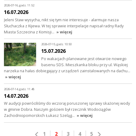
2026-07-16, godz. 11:52
16.07.2026
Jeleni Staw wysycha, nikt się tym nie interesuje - alarmuje nasza
Słuchaczka z Kijewa. W tej sprawie interpelacje napisał radny Rady
Miasta Szczecina z Komisji…
» więcej
2026-07-15, godz. 10:50
15.07.2026
Po wakacjach planowane jest otwarcie nowego
basenu SDS. Mieszkanka bloku przy ul. Wąskiej
narzeka na hałas dobiegający z urządzeń zainstalowanych na dachu…
» więcej
2026-07-14, godz. 11:48
14.07.2026
W audycji powróciliśmy do wczoraj poruszonej sprawy skażonej wody
w gminie Dobra. Naszym gościem był rzecznik Wodociągów
Zachodniopomorskich Łukasz Szeląg…
» więcej
1
2
3
4
5