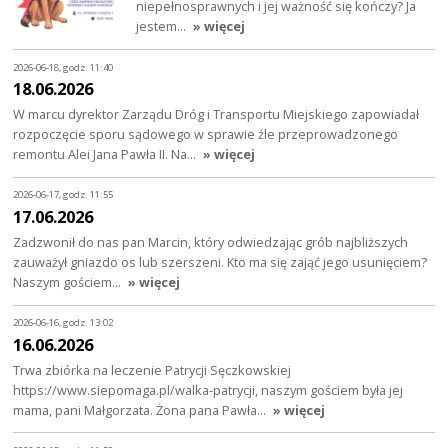
niepełnosprawnych i jej ważność się kończy? Ja
jestem…
» więcej
2026-06-18, godz. 11:40
18.06.2026
W marcu dyrektor Zarządu Dróg i Transportu Miejskiego zapowiadał
rozpoczęcie sporu sądowego w sprawie źle przeprowadzonego
remontu Alei Jana Pawła II. Na…
» więcej
2026-06-17, godz. 11:55
17.06.2026
Zadzwonił do nas pan Marcin, który odwiedzając grób najbliższych
zauważył gniazdo os lub szerszeni. Kto ma się zająć jego usunięciem?
Naszym gościem…
» więcej
2026-06-16, godz. 13:02
16.06.2026
Trwa zbiórka na leczenie Patrycji Sęczkowskiej
https://www.siepomaga.pl/walka-patrycji, naszym gościem była jej
mama, pani Małgorzata. Żona pana Pawła…
» więcej