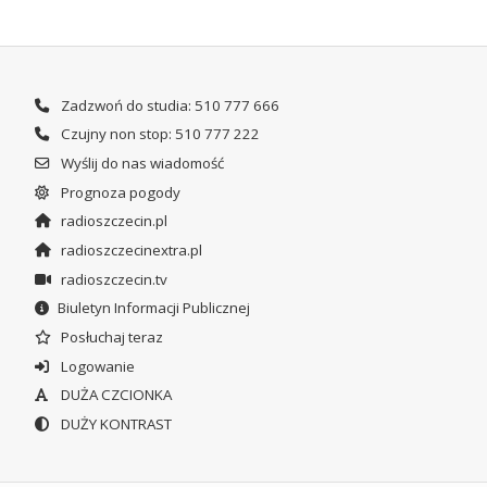
Zadzwoń do studia: 510 777 666
Czujny non stop: 510 777 222
Wyślij do nas wiadomość
Prognoza pogody
radioszczecin.pl
radioszczecinextra.pl
radioszczecin.tv
Biuletyn Informacji Publicznej
Posłuchaj teraz
Logowanie
DUŻA CZCIONKA
DUŻY KONTRAST