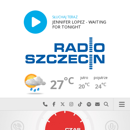
SŁUCHAJ TERAZ
JENNIFER LOPEZ - WAITING
FOR TONIGHT
°C
jutro
pojutrze
27
°C
°C
20
24
Najlepiej po prostu do nas zadzwoń
Odwiedź nas na Facebook-u
Odwiedź nas na X
Odwiedź nas na Instagram-ie
Odwiedź nas na TikTok-u
Szukaj nas na Spotify
Wyślij do nas w
Szukaj