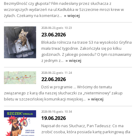
Bezmyślność czy głupota? Film nadesłany przez słuchacza z
wczorajszych wydarzeń na ul.Kadłubka w Szczecinie mrozi krew w
żyłach. Czekamy na komentarz…
» więcej
2026-06-23, godz. 10:23
23.06.2026
Blokada rolnicza na trasie S3 na wysokości Gryfina
miała trwać tygodnie. Zakończyła się po kilku
godzinach. Z jakiego powodu? O tym rozmawiamy
z jednym z…
» więcej
2026-06-22, godz. 11:24
22.06.2026
Dziś w programie … Wrócimy do tematu
związanego z karą dla naszej słuchaczki za „nieterminowy” zakup
biletu w szczecińskiej komunikacji miejskiej…
» więcej
2026-06-19, godz. 10:34
19.06.2026
Napisał do nas Słuchacz, Pan Tadeusz: Co ma
zrobić osoba, która posiada kartę parkingową dla