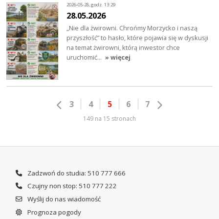
2026-05-28, godz. 13:29
28.05.2026
„Nie dla żwirowni. Chrońmy Morzycko i naszą
przyszłość” to hasło, które pojawia się w dyskusji
na temat żwirowni, którą inwestor chce
uruchomić…
» więcej
3
4
5
6
7
149 na 15 stronach
Zadzwoń do studia: 510 777 666
Czujny non stop: 510 777 222
Wyślij do nas wiadomość
Prognoza pogody