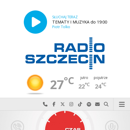
SŁUCHAJ TERAZ
TEMATY I MUZYKA do 19:00
Piotr Tolko
°C
jutro
pojutrze
27
°C
°C
22
24
Najlepiej po prostu do nas zadzwoń
Odwiedź nas na Facebook-u
Odwiedź nas na X
Odwiedź nas na Instagram-ie
Odwiedź nas na TikTok-u
Szukaj nas na Spotify
Wyślij do nas w
Szukaj