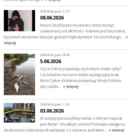
2026-06-08, godz. 11:37
08.06.2026
Nasza Słuchaczka ma wnuka, który ma być
uzależniony od alkoholu - kobieta jest bezradna,
by pomóc wnukowi. Naszym gościem była dyrektor Szczecińskiego…
»
więcej
2026-06-05, godz. 09:08
5.06.2026
Czy w Odrze pojawiają się kolejne śnięte ryby?
Czy lokalnie na rzece widać występujący brak
tlenu? Jakie działania podejmują Wody Polskie,
aby ustalić…
» więcej
2026-06-03, godz. 11:50
03.06.2026
W audycji poruszyliśmy temat, o którym napisał
pan Rafał: "chciałbym zwrócić Państwa uwagę na
okoliczności zdarzenia drogowego z 2 czerwca. Jechałem…
» więcej