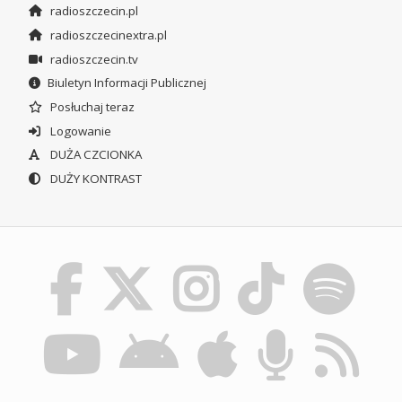
radioszczecin.pl
radioszczecinextra.pl
radioszczecin.tv
Biuletyn Informacji Publicznej
Posłuchaj teraz
Logowanie
DUŻA CZCIONKA
DUŻY KONTRAST