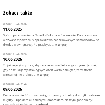
Zobacz także
2026-06-11, godz. 16:08
11.06.2025
Spór o parkowanie na Osiedlu Polonia w Szczecinie. Policja została
wezwana z powodu nieprawidłowo zaparkowanych samochodów na
drodze wewnętrznej. Po przybyciu…
» więcej
2026-06-10, godz. 10:16
10.06.2026
To już najwyższy czas, aby zarezerwować letni wypoczynek. Jednak,
gdy poszukujemy atrakcyjnych ofert warto pamiętać, że w strefie
wirtualnej nie brakuje…
» więcej
2026-06-09, godz. 11:46
09.06.2026
Pełne otwarcie S6 już za chwilę, drogowcy oddadzą do użytku odcinek
między Słupskiem a Leśnicą w Pomorskiem. Naszym gościem był
rzecznik gdańskiego…
» więcej