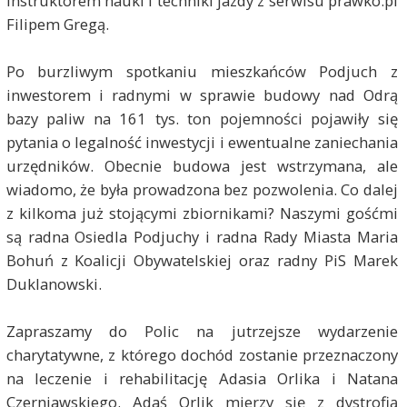
instruktorem nauki i techniki jazdy z serwisu prawko.pl
Filipem Gregą.
Po burzliwym spotkaniu mieszkańców Podjuch z
inwestorem i radnymi w sprawie budowy nad Odrą
bazy paliw na 161 tys. ton pojemności pojawiły się
pytania o legalność inwestycji i ewentualne zaniechania
urzędników. Obecnie budowa jest wstrzymana, ale
wiadomo, że była prowadzona bez pozwolenia. Co dalej
z kilkoma już stojącymi zbiornikami? Naszymi gośćmi
są radna Osiedla Podjuchy i radna Rady Miasta Maria
Bohuń z Koalicji Obywatelskiej oraz radny PiS Marek
Duklanowski.
Zapraszamy do Polic na jutrzejsze wydarzenie
charytatywne, z którego dochód zostanie przeznaczony
na leczenie i rehabilitację Adasia Orlika i Natana
Czerniawskiego. Adaś Orlik mierzy się z dystrofią