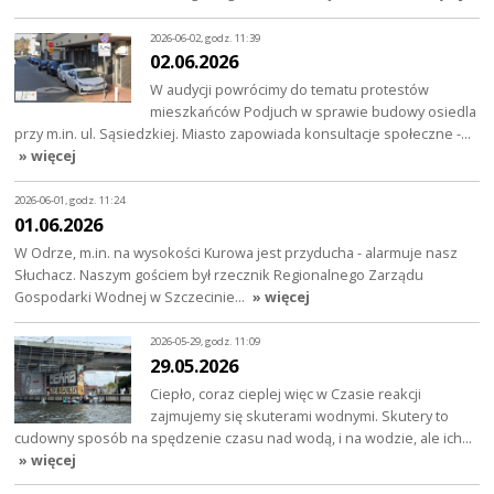
2026-06-02, godz. 11:39
02.06.2026
W audycji powrócimy do tematu protestów
mieszkańców Podjuch w sprawie budowy osiedla
przy m.in. ul. Sąsiedzkiej. Miasto zapowiada konsultacje społeczne -…
» więcej
2026-06-01, godz. 11:24
01.06.2026
W Odrze, m.in. na wysokości Kurowa jest przyducha - alarmuje nasz
Słuchacz. Naszym gościem był rzecznik Regionalnego Zarządu
Gospodarki Wodnej w Szczecinie…
» więcej
2026-05-29, godz. 11:09
29.05.2026
Ciepło, coraz cieplej więc w Czasie reakcji
zajmujemy się skuterami wodnymi. Skutery to
cudowny sposób na spędzenie czasu nad wodą, i na wodzie, ale ich…
» więcej