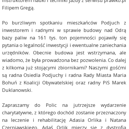
instruktorem nauki i techniki jazdy z serwisu prawko.pl
Filipem Gregą.
Po burzliwym spotkaniu mieszkańców Podjuch z
inwestorem i radnymi w sprawie budowy nad Odrą
bazy paliw na 161 tys. ton pojemności pojawiły się
pytania o legalność inwestycji i ewentualne zaniechania
urzędników. Obecnie budowa jest wstrzymana, ale
wiadomo, że była prowadzona bez pozwolenia. Co dalej
z kilkoma już stojącymi zbiornikami? Naszymi gośćmi
są radna Osiedla Podjuchy i radna Rady Miasta Maria
Bohuń z Koalicji Obywatelskiej oraz radny PiS Marek
Duklanowski.
Zapraszamy do Polic na jutrzejsze wydarzenie
charytatywne, z którego dochód zostanie przeznaczony
na leczenie i rehabilitację Adasia Orlika i Natana
Czerniawskiego. Adaś Orlik mierzy się z dystrofią