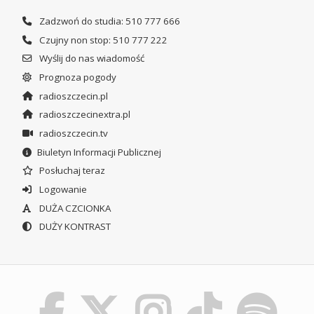
Zadzwoń do studia: 510 777 666
Czujny non stop: 510 777 222
Wyślij do nas wiadomość
Prognoza pogody
radioszczecin.pl
radioszczecinextra.pl
radioszczecin.tv
Biuletyn Informacji Publicznej
Posłuchaj teraz
Logowanie
DUŻA CZCIONKA
DUŻY KONTRAST