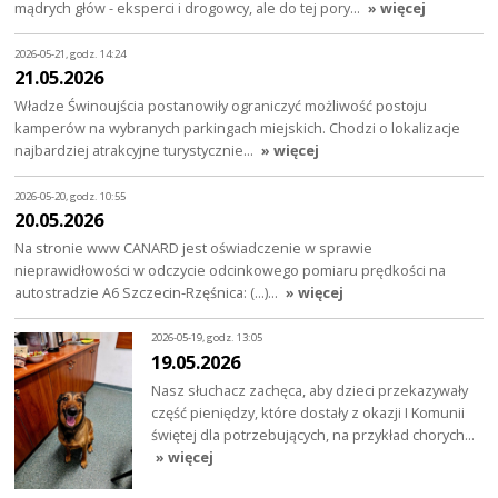
mądrych głów - eksperci i drogowcy, ale do tej pory…
» więcej
2026-05-21, godz. 14:24
21.05.2026
Władze Świnoujścia postanowiły ograniczyć możliwość postoju
kamperów na wybranych parkingach miejskich. Chodzi o lokalizacje
najbardziej atrakcyjne turystycznie…
» więcej
2026-05-20, godz. 10:55
20.05.2026
Na stronie www CANARD jest oświadczenie w sprawie
nieprawidłowości w odczycie odcinkowego pomiaru prędkości na
autostradzie A6 Szczecin-Rzęśnica: (...)…
» więcej
2026-05-19, godz. 13:05
19.05.2026
Nasz słuchacz zachęca, aby dzieci przekazywały
część pieniędzy, które dostały z okazji I Komunii
świętej dla potrzebujących, na przykład chorych…
» więcej