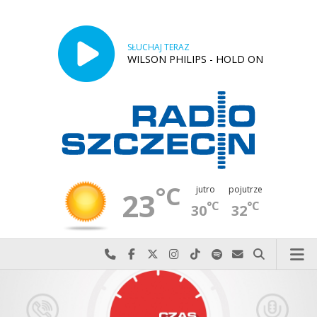
SŁUCHAJ TERAZ
WILSON PHILIPS - HOLD ON
°C
jutro
pojutrze
23
°C
°C
30
32
Najlepiej po prostu do nas zadzwoń
Odwiedź nas na Facebook-u
Odwiedź nas na X
Odwiedź nas na Instagram-ie
Odwiedź nas na TikTok-u
Szukaj nas na Spotify
Wyślij do nas w
Szukaj