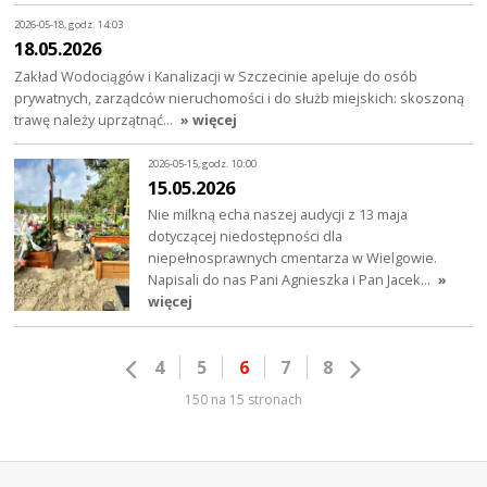
2026-05-18, godz. 14:03
18.05.2026
Zakład Wodociągów i Kanalizacji w Szczecinie apeluje do osób
prywatnych, zarządców nieruchomości i do służb miejskich: skoszoną
trawę należy uprzątnąć…
» więcej
2026-05-15, godz. 10:00
15.05.2026
Nie milkną echa naszej audycji z 13 maja
dotyczącej niedostępności dla
niepełnosprawnych cmentarza w Wielgowie.
Napisali do nas Pani Agnieszka i Pan Jacek…
»
więcej
4
5
6
7
8
150 na 15 stronach