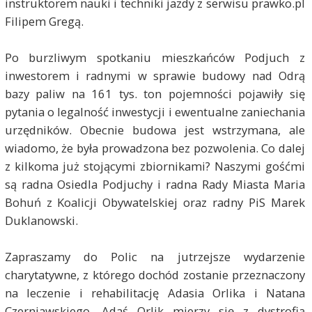
instruktorem nauki i techniki jazdy z serwisu prawko.pl
Filipem Gregą.
Po burzliwym spotkaniu mieszkańców Podjuch z
inwestorem i radnymi w sprawie budowy nad Odrą
bazy paliw na 161 tys. ton pojemności pojawiły się
pytania o legalność inwestycji i ewentualne zaniechania
urzędników. Obecnie budowa jest wstrzymana, ale
wiadomo, że była prowadzona bez pozwolenia. Co dalej
z kilkoma już stojącymi zbiornikami? Naszymi gośćmi
są radna Osiedla Podjuchy i radna Rady Miasta Maria
Bohuń z Koalicji Obywatelskiej oraz radny PiS Marek
Duklanowski.
Zapraszamy do Polic na jutrzejsze wydarzenie
charytatywne, z którego dochód zostanie przeznaczony
na leczenie i rehabilitację Adasia Orlika i Natana
Czerniawskiego. Adaś Orlik mierzy się z dystrofią