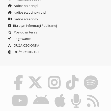
radioszczecin.pl
radioszczecinextra.pl
radioszczecin.tv
Biuletyn Informacji Publicznej
Posłuchaj teraz
Logowanie
DUŻA CZCIONKA
DUŻY KONTRAST