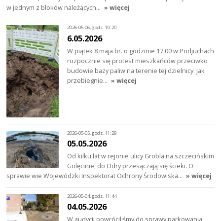
w jednym z bloków należących…
» więcej
2026-05-06, godz. 10:20
6.05.2026
W piątek 8 maja br. o godzinie 17.00 w Podjuchach
rozpocznie się protest mieszkańców przeciwko
budowie bazy paliw na terenie tej dzielnicy. Jak
przebiegnie…
» więcej
2026-05-05, godz. 11:29
05.05.2026
Od kilku lat w rejonie ulicy Grobla na szczecińskim
Golęcinie, do Odry przesączają się ścieki. O
sprawie wie Wojewódzki Inspektorat Ochrony Środowiska…
» więcej
2026-05-04, godz. 11:44
04.05.2026
W audycji powróciliśmy do sprawy parkowania