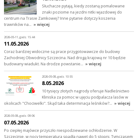
Słuchacze pytają, kiedy zostaną pomalowane
znaki poziome na jezdni nitki wjazdowej do
centrum na Trasie Zamkowej? Inne pytanie dotyczy koszenia
trawników na…
» więcej
2026-05-11, godz. 15:44
11.05.2026
Coraz bardziej widoczne są prace przygotowawcze do budowy
Zachodniej Obwodnicy Szczecina. Nad drogą krajową nr 10 będzie
budowany wiadukt. Na drodze powstanie…
» więcej
2026-05-08, godz. 10:55
8.05.2026
10 tysięcy złotych nagrody oferuje Nadleśnictwo
Kliniska za pomoc w ujęciu podpalacza lasów w
okolicach "Chociwelki". Skąd taka determinacja leśników?…
» więcej
2026-05-08, godz. 09:06
07.05.2026
Po ciepłej majówce przyszło niespodziewane ochłodzenie. W
Szczecinie, w nocy temperatura spadła nawet do 5 stopni. Tymczasem