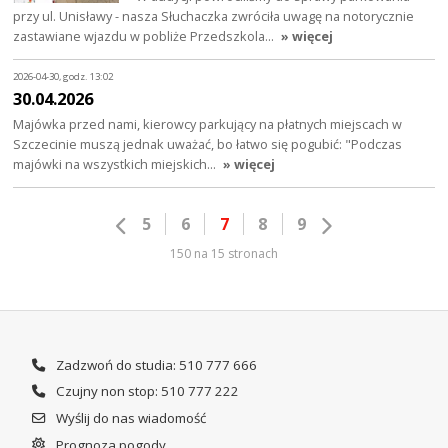
przy ul. Unisławy - nasza Słuchaczka zwróciła uwagę na notorycznie
zastawiane wjazdu w pobliże Przedszkola…
» więcej
2026-04-30, godz. 13:02
30.04.2026
Majówka przed nami, kierowcy parkujący na płatnych miejscach w
Szczecinie muszą jednak uważać, bo łatwo się pogubić: "Podczas
majówki na wszystkich miejskich…
» więcej
5
6
7
8
9
150 na 15 stronach
Zadzwoń do studia: 510 777 666
Czujny non stop: 510 777 222
Wyślij do nas wiadomość
Prognoza pogody