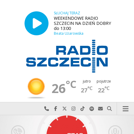
SŁUCHAJ TERAZ
WEEKENDOWE RADIO
SZCZECIN NA DZIEŃ DOBRY
do 13:00
Beata Użarowska
°C
jutro
pojutrze
26
°C
°C
27
22
Najlepiej po prostu do nas zadzwoń
Odwiedź nas na Facebook-u
Odwiedź nas na X
Odwiedź nas na Instagram-ie
Odwiedź nas na TikTok-u
Szukaj nas na Spotify
Wyślij do nas w
Szukaj