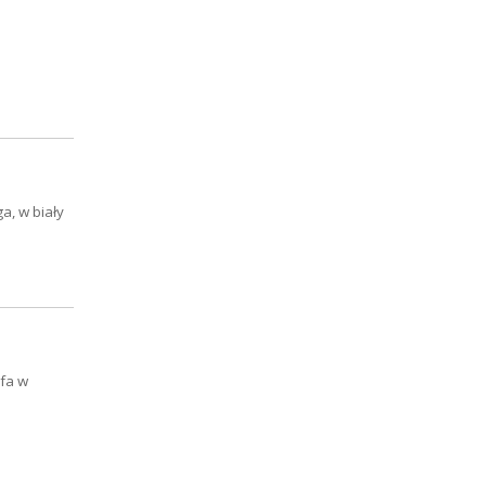
a, w biały
ofa w