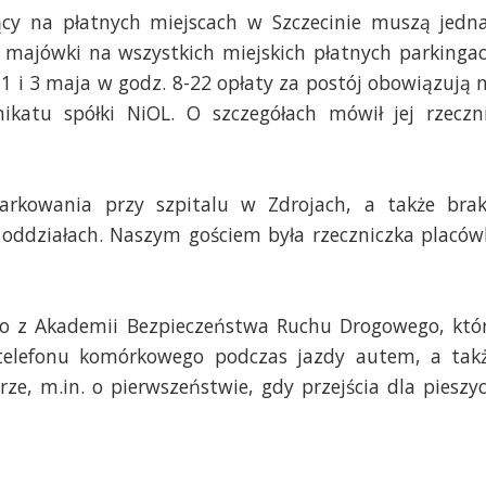
cy na płatnych miejscach w Szczecinie muszą jedn
s majówki na wszystkich miejskich płatnych parkinga
1 i 3 maja w godz. 8-22 opłaty za postój obowiązują 
katu spółki NiOL. O szczegółach mówił jej rzeczn
rkowania przy szpitalu w Zdrojach, a także bra
 oddziałach. Naszym gościem była rzeczniczka placów
io z Akademii Bezpieczeństwa Ruchu Drogowego, któ
 telefonu komórkowego podczas jazdy autem, a tak
ze, m.in. o pierwszeństwie, gdy przejścia dla pieszy