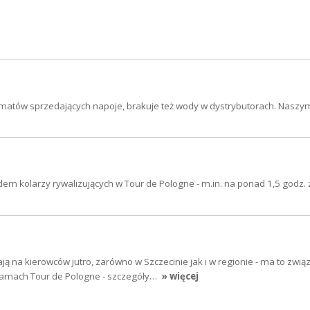
tomatów sprzedających napoje, brakuje też wody w dystrybutorach. Nasz
em kolarzy rywalizujących w Tour de Pologne - m.in. na ponad 1,5 godz.
ją na kierowców jutro, zarówno w Szczecinie jak i w regionie - ma to zwią
ramach Tour de Pologne - szczegóły…
» więcej