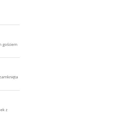
ym gościem
 zamknięta
zek z