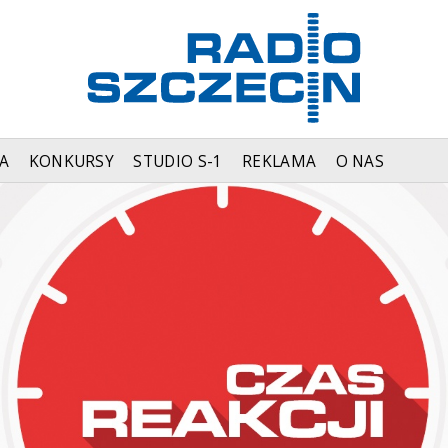
A
KONKURSY
STUDIO S-1
REKLAMA
O NAS