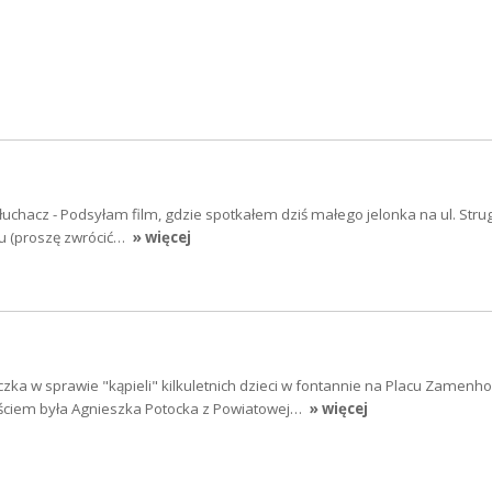
łuchacz - Podsyłam film, gdzie spotkałem dziś małego jelonka na ul. Strug
iu (proszę zwrócić…
» więcej
zka w sprawie "kąpieli" kilkuletnich dzieci w fontannie na Placu Zamenh
ściem była Agnieszka Potocka z Powiatowej…
» więcej