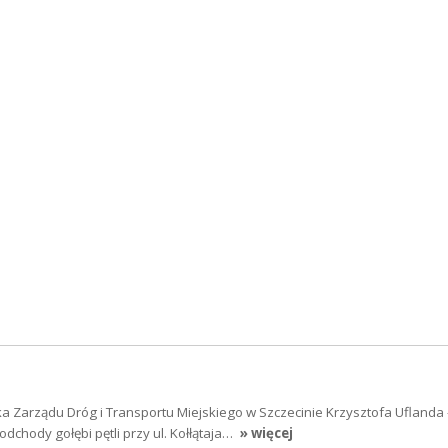
a Zarządu Dróg i Transportu Miejskiego w Szczecinie Krzysztofa Uflanda 
dchody gołębi pętli przy ul. Kołłątaja…
» więcej