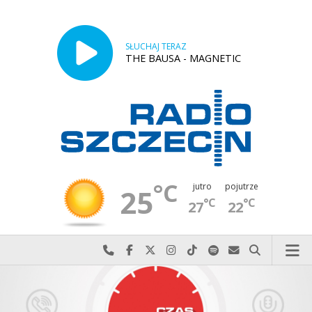
SŁUCHAJ TERAZ
THE BAUSA - MAGNETIC
°C
jutro
pojutrze
25
°C
°C
27
22
Najlepiej po prostu do nas zadzwoń
Odwiedź nas na Facebook-u
Odwiedź nas na X
Odwiedź nas na Instagram-ie
Odwiedź nas na TikTok-u
Szukaj nas na Spotify
Wyślij do nas w
Szukaj