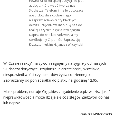
Powtórka wczorajszej audycji. To jest
audycja, którą współtworzą nasi
Słuchacze. Telefony i maile dotyczące
absurdów dnia codziennego,
niesprawiedliwości czy błędnych
decyzji urzędników, inspirują nas do
reakcji i czynienia życia łatwiejszym.
Napisz do nas lub zadzwoń, a my
spróbujemy Ci pomóc. Zapraszają:
Krzysztof Kukliński, Janusz Wilczyński
W 'Czasie reakcji' 'na żywo' reagujemy na sygnały od naszych
Słuchaczy dotyczące urzędniczej nierzetelności, wszelakiej
niesprawiedliwości czy absurdów życia codziennego.
Zapraszamy od poniedziałku do piątku na godzinę 12.05.
Masz problem, nurtuje Cię jakieś zagadnienie bądź widzisz jakąś
nieprawidłowość a może dzieje się coś złego? Zadzwoń do nas
lub napisz.
Janusz Wilczyński