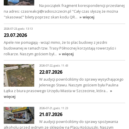
Na początek fragment korespondencji przesłanej
na adres: czasreakcji@radioszczecin.pl "Cały czas słyszę że można
"skasować" bilety poprzez skan kodu QR…
» więcej
2026-07-23, godz. 13:13
23.07.2026
Apele nie pomagają - wciąż mimo, że to plac budowy z jezdni
budowanej w ramach tzw. Trasy Północnej korzystają rowerzyści i
rolkarze. Naszym gościem był…
» więcej
2026-07-22, godz. 11:43
22.07.2026
W audycji powróciliśmy do sprawy wysychającego
Jeleniego Stawu. Naszym gościem była Paulina
Łątka z biura prasowego Urzędu Miasta w Szczecinie, która…
»
więcej
2026-07-21, godz. 11:23
21.07.2026
W audycji powróciliśmy do sprawy spożywania
alkoholu przed jednym ze sklepów na Placu Kościuszki. Naszym