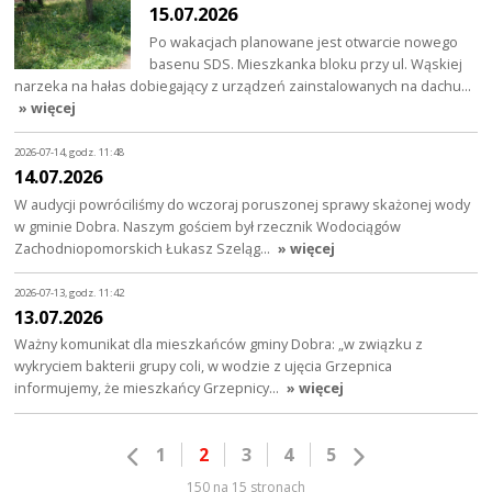
15.07.2026
Po wakacjach planowane jest otwarcie nowego
basenu SDS. Mieszkanka bloku przy ul. Wąskiej
narzeka na hałas dobiegający z urządzeń zainstalowanych na dachu…
» więcej
2026-07-14, godz. 11:48
14.07.2026
W audycji powróciliśmy do wczoraj poruszonej sprawy skażonej wody
w gminie Dobra. Naszym gościem był rzecznik Wodociągów
Zachodniopomorskich Łukasz Szeląg…
» więcej
2026-07-13, godz. 11:42
13.07.2026
Ważny komunikat dla mieszkańców gminy Dobra: „w związku z
wykryciem bakterii grupy coli, w wodzie z ujęcia Grzepnica
informujemy, że mieszkańcy Grzepnicy…
» więcej
1
2
3
4
5
150 na 15 stronach