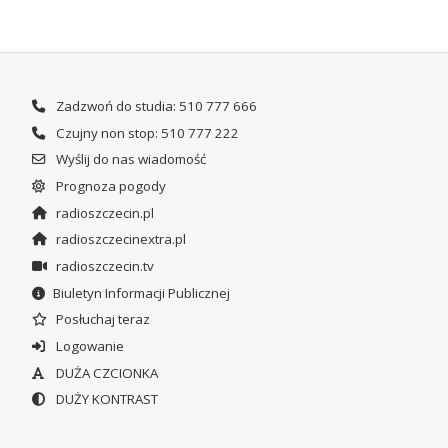
Zadzwoń do studia: 510 777 666
Czujny non stop: 510 777 222
Wyślij do nas wiadomość
Prognoza pogody
radioszczecin.pl
radioszczecinextra.pl
radioszczecin.tv
Biuletyn Informacji Publicznej
Posłuchaj teraz
Logowanie
DUŻA CZCIONKA
DUŻY KONTRAST