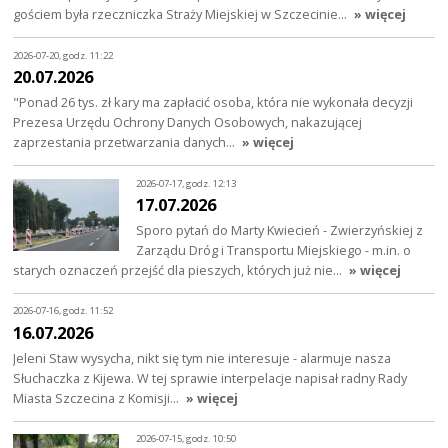
gościem była rzeczniczka Straży Miejskiej w Szczecinie…
» więcej
2026-07-20, godz. 11:22
20.07.2026
"Ponad 26 tys. zł kary ma zapłacić osoba, która nie wykonała decyzji
Prezesa Urzędu Ochrony Danych Osobowych, nakazującej
zaprzestania przetwarzania danych…
» więcej
2026-07-17, godz. 12:13
17.07.2026
Sporo pytań do Marty Kwiecień - Zwierzyńskiej z
Zarządu Dróg i Transportu Miejskiego - m.in. o
starych oznaczeń przejść dla pieszych, których już nie…
» więcej
2026-07-16, godz. 11:52
16.07.2026
Jeleni Staw wysycha, nikt się tym nie interesuje - alarmuje nasza
Słuchaczka z Kijewa. W tej sprawie interpelacje napisał radny Rady
Miasta Szczecina z Komisji…
» więcej
2026-07-15, godz. 10:50