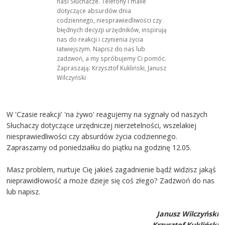
nasi Słuchacze. Telefony i maile
dotyczące absurdów dnia
codziennego, niesprawiedliwości czy
błędnych decyzji urzędników, inspirują
nas do reakcji i czynienia życia
łatwiejszym. Napisz do nas lub
zadzwoń, a my spróbujemy Ci pomóc.
Zapraszają: Krzysztof Kukliński, Janusz
Wilczyński
W 'Czasie reakcji' 'na żywo' reagujemy na sygnały od naszych
Słuchaczy dotyczące urzędniczej nierzetelności, wszelakiej
niesprawiedliwości czy absurdów życia codziennego.
Zapraszamy od poniedziałku do piątku na godzinę 12.05.
Masz problem, nurtuje Cię jakieś zagadnienie bądź widzisz jakąś
nieprawidłowość a może dzieje się coś złego? Zadzwoń do nas
lub napisz.
Janusz Wilczyński
Krzysztof Kukliński