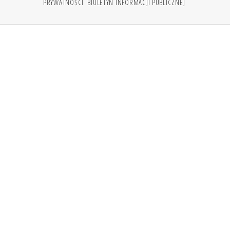
PRYWATNOŚCI
BIULETYN INFORMACJI PUBLICZNEJ