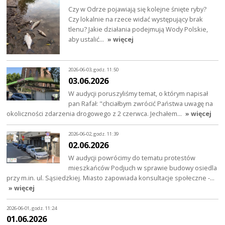
Czy w Odrze pojawiają się kolejne śnięte ryby?
Czy lokalnie na rzece widać występujący brak
tlenu? Jakie działania podejmują Wody Polskie,
aby ustalić…
» więcej
2026-06-03, godz. 11:50
03.06.2026
W audycji poruszyliśmy temat, o którym napisał
pan Rafał: "chciałbym zwrócić Państwa uwagę na
okoliczności zdarzenia drogowego z 2 czerwca. Jechałem…
» więcej
2026-06-02, godz. 11:39
02.06.2026
W audycji powrócimy do tematu protestów
mieszkańców Podjuch w sprawie budowy osiedla
przy m.in. ul. Sąsiedzkiej. Miasto zapowiada konsultacje społeczne -…
» więcej
2026-06-01, godz. 11:24
01.06.2026