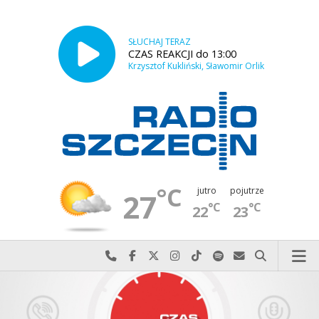
SŁUCHAJ TERAZ
CZAS REAKCJI do 13:00
Krzysztof Kukliński, Sławomir Orlik
°C
jutro
pojutrze
27
°C
°C
22
23
Najlepiej po prostu do nas zadzwoń
Odwiedź nas na Facebook-u
Odwiedź nas na X
Odwiedź nas na Instagram-ie
Odwiedź nas na TikTok-u
Szukaj nas na Spotify
Wyślij do nas w
Szukaj