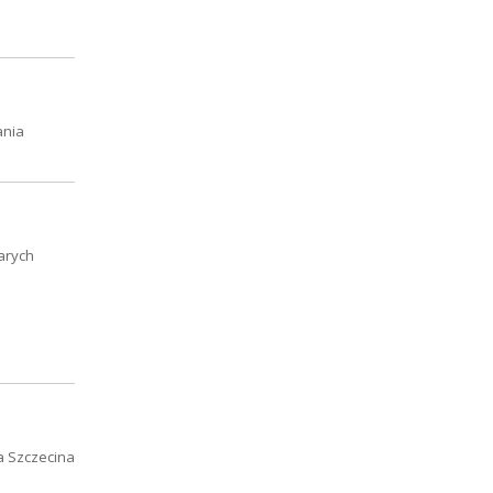
ania
tarych
ta Szczecina