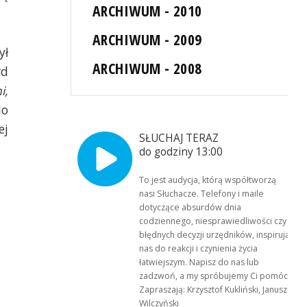
ARCHIWUM - 2010
ARCHIWUM - 2009
ył
ARCHIWUM - 2008
rd
i,
do
ej
SŁUCHAJ TERAZ
do godziny 13:00
To jest audycja, którą współtworzą
nasi Słuchacze. Telefony i maile
dotyczące absurdów dnia
codziennego, niesprawiedliwości czy
błędnych decyzji urzędników, inspirują
nas do reakcji i czynienia życia
łatwiejszym. Napisz do nas lub
zadzwoń, a my spróbujemy Ci pomóc.
Zapraszają: Krzysztof Kukliński, Janusz
Wilczyński