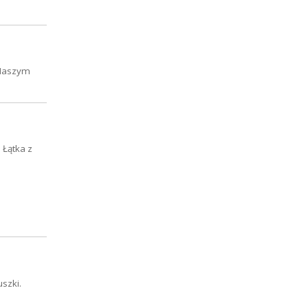
 Naszym
 Łątka z
szki.