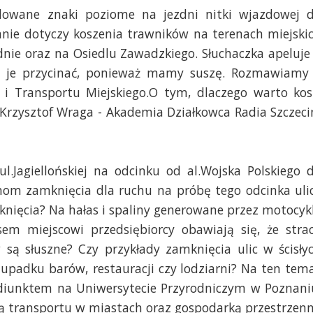
alowane znaki poziome na jezdni nitki wjazdowej 
nie dotyczy koszenia trawników na terenach miejski
dnie oraz na Osiedlu Zawadzkiego. Słuchaczka apeluje
le je przycinać, ponieważ mamy suszę. Rozmawiamy
i Transportu Miejskiego.O tym, dlaczego warto kos
Krzysztof Wraga - Akademia Działkowca Radia Szczeci
l.Jagiellońskiej na odcinku od al.Wojska Polskiego 
nom zamknięcia dla ruchu na próbę tego odcinka uli
ięcia? Na hałas i spaliny generowane przez motocyk
em miejscowi przedsiębiorcy obawiają się, że stra
są słuszne? Czy przykłady zamknięcia ulic w ścisły
upadku barów, restauracji czy lodziarni? Na ten tem
iunktem na Uniwersytecie Przyrodniczym w Poznani
 transportu w miastach oraz gospodarką przestrzen