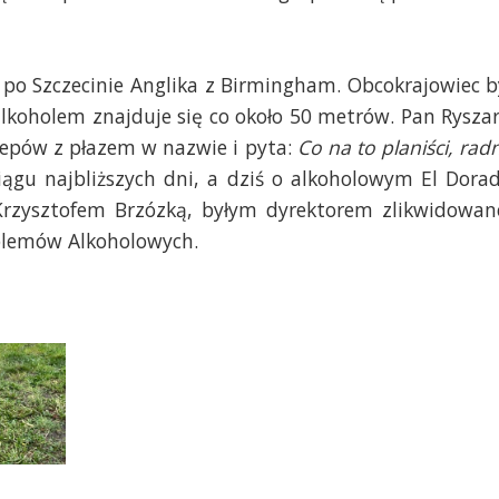
 po Szczecinie Anglika z Birmingham. Obcokrajowiec b
alkoholem znajduje się co około 50 metrów. Pan Rysza
lepów z płazem w nazwie i pyta:
Co na to planiści, radn
gu najbliższych dni, a dziś o alkoholowym El Dora
Krzysztofem Brzózką, byłym dyrektorem zlikwidowan
blemów Alkoholowych.