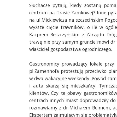
Słuchacze pytają, kiedy zostaną pom
centrum na Trasie Zamkowej? Inne pyta
na ul.Mickiewicza na szczecińskim Pogo
wyższe cięcie trawników, o ile w ogó
Kacprem Reszczyńskim z Zarządu Dróg 
trawę nie przy samym gruncie mówi dr 
właściciel gospodarstwa ogrodniczego.
Gastronomicy prowadzący lokale przy u
pl.Zamenhofa protestują przeciwko pla
w dwa wakacyjne weekendy. Powód zamkn
i auta skarżą się mieszkańcy. Tymczas
klientów. Czy te obawy gastronomików 
centrach innych miast doprowadziły do 
rozmawiamy z dr Michałem Beimem, ad
Ekspertem zajmującym się problematyką