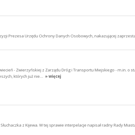
 decyzji Prezesa Urzędu Ochrony Danych Osobowych, nakazującej zaprzest
iecień - Zwierzyńskiej z Zarządu Dróg i Transportu Miejskiego - m.in. o s
eszych, których już nie…
» więcej
a Słuchaczka z Kijewa. W tej sprawie interpelacje napisał radny Rady Mias