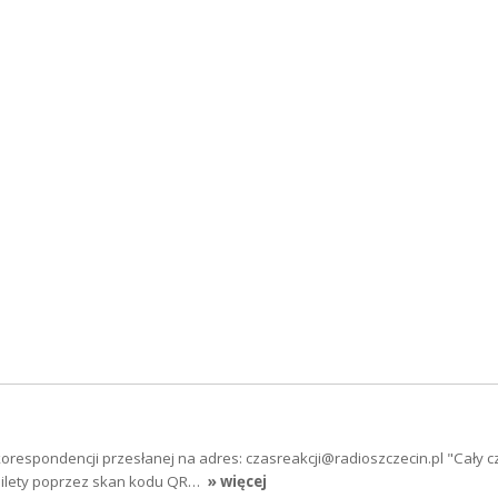
respondencji przesłanej na adres: czasreakcji@radioszczecin.pl "Cały c
ilety poprzez skan kodu QR…
» więcej