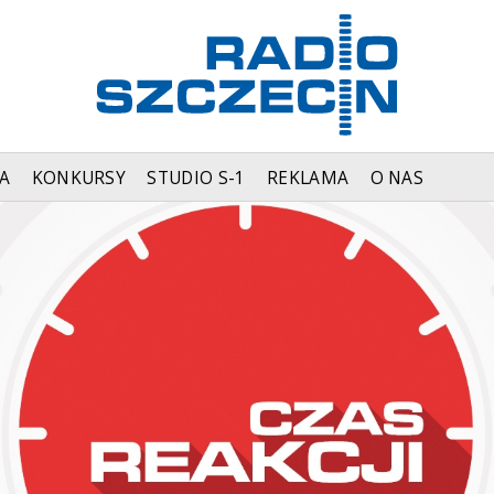
A
KONKURSY
STUDIO S-1
REKLAMA
O NAS