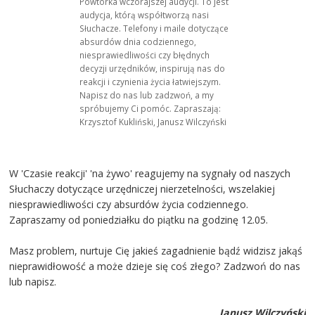
Powtórka wczorajszej audycji. To jest
audycja, którą współtworzą nasi
Słuchacze. Telefony i maile dotyczące
absurdów dnia codziennego,
niesprawiedliwości czy błędnych
decyzji urzędników, inspirują nas do
reakcji i czynienia życia łatwiejszym.
Napisz do nas lub zadzwoń, a my
spróbujemy Ci pomóc. Zapraszają:
Krzysztof Kukliński, Janusz Wilczyński
W 'Czasie reakcji' 'na żywo' reagujemy na sygnały od naszych
Słuchaczy dotyczące urzędniczej nierzetelności, wszelakiej
niesprawiedliwości czy absurdów życia codziennego.
Zapraszamy od poniedziałku do piątku na godzinę 12.05.
Masz problem, nurtuje Cię jakieś zagadnienie bądź widzisz jakąś
nieprawidłowość a może dzieje się coś złego? Zadzwoń do nas
lub napisz.
Janusz Wilczyński