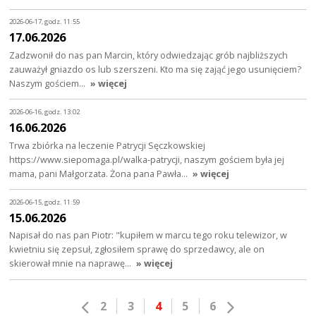
2026-06-17, godz. 11:55
17.06.2026
Zadzwonił do nas pan Marcin, który odwiedzając grób najbliższych
zauważył gniazdo os lub szerszeni. Kto ma się zająć jego usunięciem?
Naszym gościem…
» więcej
2026-06-16, godz. 13:02
16.06.2026
Trwa zbiórka na leczenie Patrycji Sęczkowskiej
https://www.siepomaga.pl/walka-patrycji, naszym gościem była jej
mama, pani Małgorzata. Żona pana Pawła…
» więcej
2026-06-15, godz. 11:59
15.06.2026
Napisał do nas pan Piotr: "kupiłem w marcu tego roku telewizor, w
kwietniu się zepsuł, zgłosiłem sprawę do sprzedawcy, ale on
skierował mnie na naprawę…
» więcej
2
3
4
5
6