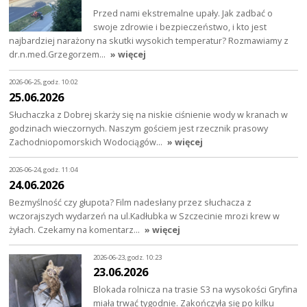
Przed nami ekstremalne upały. Jak zadbać o
swoje zdrowie i bezpieczeństwo, i kto jest
najbardziej narażony na skutki wysokich temperatur? Rozmawiamy z
dr.n.med.Grzegorzem…
» więcej
2026-06-25, godz. 10:02
25.06.2026
Słuchaczka z Dobrej skarży się na niskie ciśnienie wody w kranach w
godzinach wieczornych. Naszym gościem jest rzecznik prasowy
Zachodniopomorskich Wodociągów…
» więcej
2026-06-24, godz. 11:04
24.06.2026
Bezmyślność czy głupota? Film nadesłany przez słuchacza z
wczorajszych wydarzeń na ul.Kadłubka w Szczecinie mrozi krew w
żyłach. Czekamy na komentarz…
» więcej
2026-06-23, godz. 10:23
23.06.2026
Blokada rolnicza na trasie S3 na wysokości Gryfina
miała trwać tygodnie. Zakończyła się po kilku