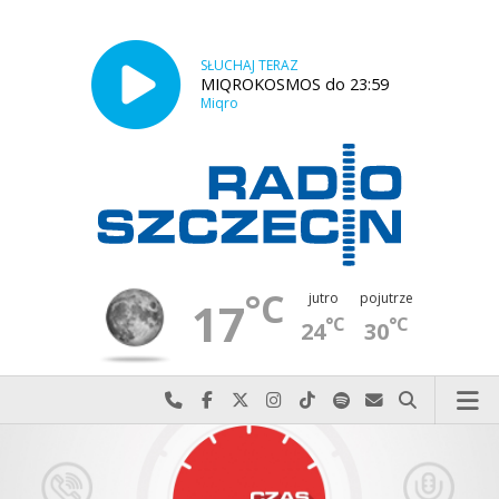
SŁUCHAJ TERAZ
MIQROKOSMOS do 23:59
Miqro
°C
jutro
pojutrze
17
°C
°C
24
30
Najlepiej po prostu do nas zadzwoń
Odwiedź nas na Facebook-u
Odwiedź nas na X
Odwiedź nas na Instagram-ie
Odwiedź nas na TikTok-u
Szukaj nas na Spotify
Wyślij do nas w
Szukaj