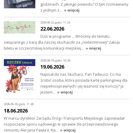
godzinach. Z jakiego powodu? O tym rozmawiamy
z jednym z…
» więcej
2026-06-22, godz. 11:24
22.06.2026
Dziś w programie … Wrócimy do tematu
związanego z karą dla naszej słuchaczki za „nieterminowy” zakup
biletu w szczecińskiej komunikacji miejskiej…
» więcej
2026-06-19, godz. 10:34
19.06.2026
Napisał do nas Słuchacz, Pan Tadeusz: Co ma
zrobić osoba, która posiada kartę parkingową dla
niepełnosprawnych i jej ważność się kończy? Ja
jestem…
» więcej
2026-06-18, godz. 11:40
18.06.2026
W marcu dyrektor Zarządu Dróg i Transportu Miejskiego zapowiadał
rozpoczęcie sporu sądowego w sprawie źle przeprowadzonego
remontu Alei Jana Pawła II. Na…
» więcej