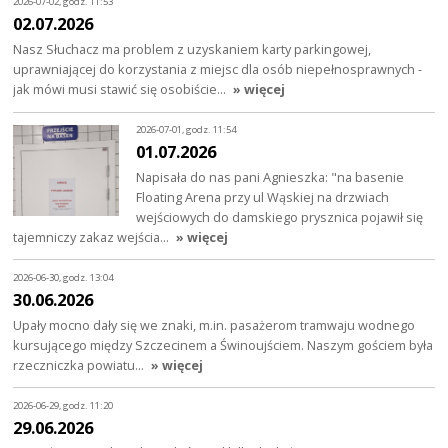
2026-07-02, godz. 11:53
02.07.2026
Nasz Słuchacz ma problem z uzyskaniem karty parkingowej,
uprawniającej do korzystania z miejsc dla osób niepełnosprawnych -
jak mówi musi stawić się osobiście…
» więcej
2026-07-01, godz. 11:54
01.07.2026
Napisała do nas pani Agnieszka: "na basenie
Floating Arena przy ul Wąskiej na drzwiach
wejściowych do damskiego prysznica pojawił się
tajemniczy zakaz wejścia…
» więcej
2026-06-30, godz. 13:04
30.06.2026
Upały mocno dały się we znaki, m.in. pasażerom tramwaju wodnego
kursującego między Szczecinem a Świnoujściem. Naszym gościem była
rzeczniczka powiatu…
» więcej
2026-06-29, godz. 11:20
29.06.2026