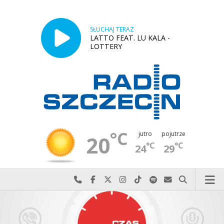
SŁUCHAJ TERAZ
LATTO FEAT. LU KALA -
LOTTERY
°C
jutro
pojutrze
20
°C
°C
24
29
Najlepiej po prostu do nas zadzwoń
Odwiedź nas na Facebook-u
Odwiedź nas na X
Odwiedź nas na Instagram-ie
Odwiedź nas na TikTok-u
Szukaj nas na Spotify
Wyślij do nas w
Szukaj