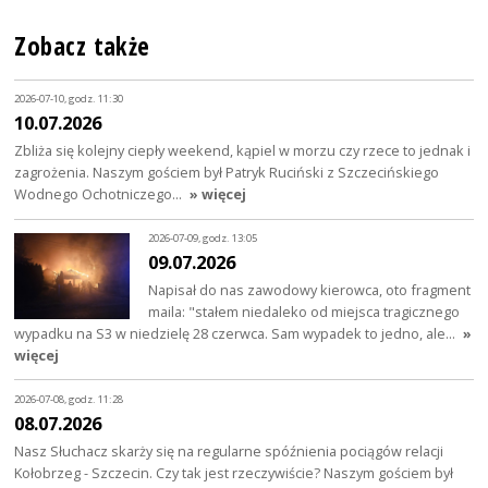
Zobacz także
2026-07-10, godz. 11:30
10.07.2026
Zbliża się kolejny ciepły weekend, kąpiel w morzu czy rzece to jednak i
zagrożenia. Naszym gościem był Patryk Ruciński z Szczecińskiego
Wodnego Ochotniczego…
» więcej
2026-07-09, godz. 13:05
09.07.2026
Napisał do nas zawodowy kierowca, oto fragment
maila: "stałem niedaleko od miejsca tragicznego
wypadku na S3 w niedzielę 28 czerwca. Sam wypadek to jedno, ale…
»
więcej
2026-07-08, godz. 11:28
08.07.2026
Nasz Słuchacz skarży się na regularne spóźnienia pociągów relacji
Kołobrzeg - Szczecin. Czy tak jest rzeczywiście? Naszym gościem był