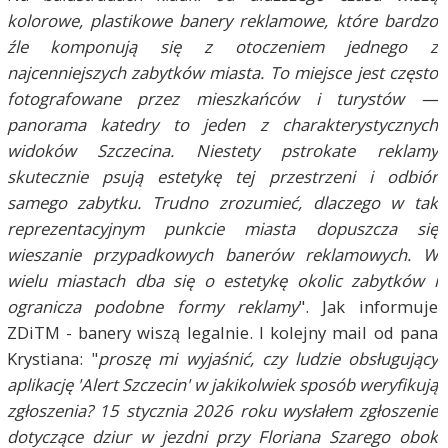
kolorowe, plastikowe banery reklamowe, które bardzo
źle komponują się z otoczeniem jednego z
najcenniejszych zabytków miasta. To miejsce jest często
fotografowane przez mieszkańców i turystów —
panorama katedry to jeden z charakterystycznych
widoków Szczecina. Niestety pstrokate reklamy
skutecznie psują estetykę tej przestrzeni i odbiór
samego zabytku. Trudno zrozumieć, dlaczego w tak
reprezentacyjnym punkcie miasta dopuszcza się
wieszanie przypadkowych banerów reklamowych. W
wielu miastach dba się o estetykę okolic zabytków i
ogranicza podobne formy reklamy
". Jak informuje
ZDiTM - banery wiszą legalnie. I kolejny mail od pana
Krystiana: "
proszę mi wyjaśnić, czy ludzie obsługujący
aplikację 'Alert Szczecin' w jakikolwiek sposób weryfikują
zgłoszenia? 15 stycznia 2026 roku wysłałem zgłoszenie
dotyczące dziur w jezdni przy Floriana Szarego obok