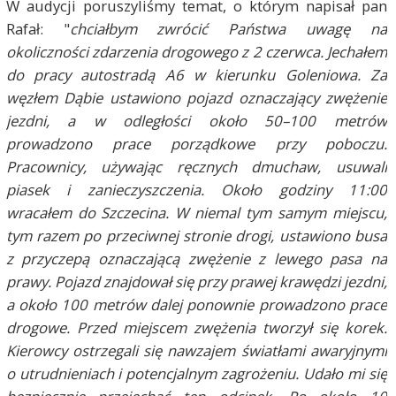
W audycji poruszyliśmy temat, o którym napisał pan
Rafał: "
chciałbym zwrócić Państwa uwagę na
okoliczności zdarzenia drogowego z 2 czerwca. Jechałem
do pracy autostradą A6 w kierunku Goleniowa. Za
węzłem Dąbie ustawiono pojazd oznaczający zwężenie
jezdni, a w odległości około 50–100 metrów
prowadzono prace porządkowe przy poboczu.
Pracownicy, używając ręcznych dmuchaw, usuwali
piasek i zanieczyszczenia. Około godziny 11:00
wracałem do Szczecina. W niemal tym samym miejscu,
tym razem po przeciwnej stronie drogi, ustawiono busa
z przyczepą oznaczającą zwężenie z lewego pasa na
prawy. Pojazd znajdował się przy prawej krawędzi jezdni,
a około 100 metrów dalej ponownie prowadzono prace
drogowe. Przed miejscem zwężenia tworzył się korek.
Kierowcy ostrzegali się nawzajem światłami awaryjnymi
o utrudnieniach i potencjalnym zagrożeniu. Udało mi się