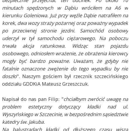
bezpiecznie przejechać ten odcinek. Po około 10
minutach spędzonych w Dąbiu wróciłem na A6 w
kierunku Goleniowa. Już przy węźle Dąbie natrafiłem na
korek, dwa wozy straży pożarnej oraz poważny wypadek
po przeciwnej stronie jezdni. Samochód osobowy
uderzył w tył samochodu ciężarowego. Na poboczu
trwała akcja ratunkowa. Widząc stan pojazdu
osobowego, odniosłem wrażenie, że obrażenia kierowcy
mogły być bardzo poważne. Uważam, że gdyby nie
fatalnie oznaczone zwężenie do tego wypadku by nie
doszło
". Naszym gościem był rzecznik szczecińskiego
oddziału GDDKiA Mateusz Grzeszczuk.
Napisał do nas pan Filip: "
chciałbym zwrócić uwagę na
problem estetyczny dotyczący kładki nad ul.
Wyszyńskiego w Szczecinie, w bezpośrednim sąsiedztwie
katedry św. Jakuba.
Na balustradach kładki od dłuższego czasu wiszą