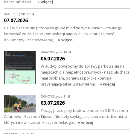
naczelnik działu…
» więcej
2026-07-07, godz. 13:04
07.07.2026
Dziś w Szczecinie przebywa grupa młodzieży z Niemiec - czy mogą
korzystać ze zniżek w komunikacji miejskiej, jakie muszą mieć
dokumenty - zastanawia się…
» więcej
2026-07-06, godz. 10:54
06.07.2026
W audycji powrócimy do sprawy parkowania na
miejscach dla niepełnosprawnych - nasz Słuchacz
miał problem, ponieważ policka komisja
przyznająca takie uprawnienia…
» więcej
2026-07-03, godz. 11:58
03.07.2026
Trwają prace przy budowie odcinka S10 Szczecin
Zdunowo - Szczecin Kijewo. Niestety szykują się spore utrudnienia, o
których mówił rzecznik szczecińskiego…
» więcej