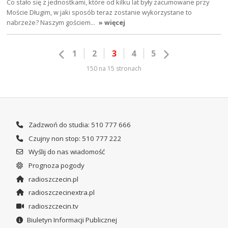
Co stało się z jednostkami, które od kilku lat były zacumowane przy
Moście Długim, w jaki sposób teraz zostanie wykorzystane to
nabrzeże? Naszym gościem…
» więcej
1
2
3
4
5
150 na 15 stronach
Zadzwoń do studia: 510 777 666
Czujny non stop: 510 777 222
Wyślij do nas wiadomość
Prognoza pogody
radioszczecin.pl
radioszczecinextra.pl
radioszczecin.tv
Biuletyn Informacji Publicznej