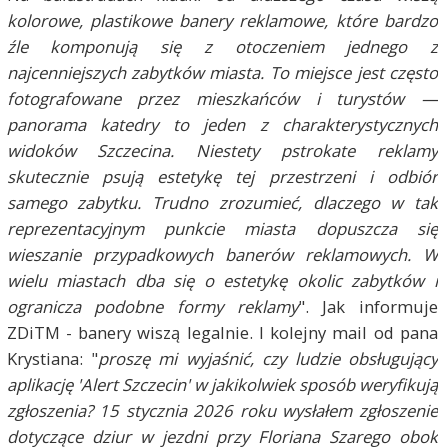
kolorowe, plastikowe banery reklamowe, które bardzo
źle komponują się z otoczeniem jednego z
najcenniejszych zabytków miasta. To miejsce jest często
fotografowane przez mieszkańców i turystów —
panorama katedry to jeden z charakterystycznych
widoków Szczecina. Niestety pstrokate reklamy
skutecznie psują estetykę tej przestrzeni i odbiór
samego zabytku. Trudno zrozumieć, dlaczego w tak
reprezentacyjnym punkcie miasta dopuszcza się
wieszanie przypadkowych banerów reklamowych. W
wielu miastach dba się o estetykę okolic zabytków i
ogranicza podobne formy reklamy
". Jak informuje
ZDiTM - banery wiszą legalnie. I kolejny mail od pana
Krystiana: "
proszę mi wyjaśnić, czy ludzie obsługujący
aplikację 'Alert Szczecin' w jakikolwiek sposób weryfikują
zgłoszenia? 15 stycznia 2026 roku wysłałem zgłoszenie
dotyczące dziur w jezdni przy Floriana Szarego obok