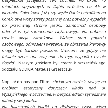
bezpiecznie przejechać ten odcinek. Po około 10
minutach spędzonych w Dąbiu wróciłem na A6 w
kierunku Goleniowa. Już przy węźle Dąbie natrafiłem na
korek, dwa wozy straży pożarnej oraz poważny wypadek
po przeciwnej stronie jezdni. Samochód osobowy
uderzył w tył samochodu ciężarowego. Na poboczu
trwała akcja ratunkowa. Widząc stan pojazdu
osobowego, odniosłem wrażenie, że obrażenia kierowcy
mogły być bardzo poważne. Uważam, że gdyby nie
fatalnie oznaczone zwężenie do tego wypadku by nie
doszło
". Naszym gościem był rzecznik szczecińskiego
oddziału GDDKiA Mateusz Grzeszczuk.
Napisał do nas pan Filip: "
chciałbym zwrócić uwagę na
problem estetyczny dotyczący kładki nad ul.
Wyszyńskiego w Szczecinie, w bezpośrednim sąsiedztwie
katedry św. Jakuba.
Na balustradach kładki od dłuższego czasu wiszą