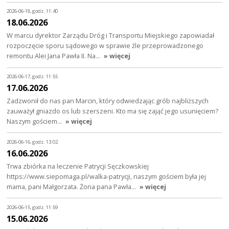
2026-06-18, godz. 11:40
18.06.2026
W marcu dyrektor Zarządu Dróg i Transportu Miejskiego zapowiadał
rozpoczęcie sporu sądowego w sprawie źle przeprowadzonego
remontu Alei Jana Pawła II. Na…
» więcej
2026-06-17, godz. 11:55
17.06.2026
Zadzwonił do nas pan Marcin, który odwiedzając grób najbliższych
zauważył gniazdo os lub szerszeni. Kto ma się zająć jego usunięciem?
Naszym gościem…
» więcej
2026-06-16, godz. 13:02
16.06.2026
Trwa zbiórka na leczenie Patrycji Sęczkowskiej
https://www.siepomaga.pl/walka-patrycji, naszym gościem była jej
mama, pani Małgorzata. Żona pana Pawła…
» więcej
2026-06-15, godz. 11:59
15.06.2026