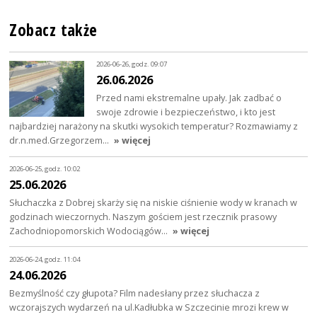
Zobacz także
2026-06-26, godz. 09:07
26.06.2026
Przed nami ekstremalne upały. Jak zadbać o
swoje zdrowie i bezpieczeństwo, i kto jest
najbardziej narażony na skutki wysokich temperatur? Rozmawiamy z
dr.n.med.Grzegorzem…
» więcej
2026-06-25, godz. 10:02
25.06.2026
Słuchaczka z Dobrej skarży się na niskie ciśnienie wody w kranach w
godzinach wieczornych. Naszym gościem jest rzecznik prasowy
Zachodniopomorskich Wodociągów…
» więcej
2026-06-24, godz. 11:04
24.06.2026
Bezmyślność czy głupota? Film nadesłany przez słuchacza z
wczorajszych wydarzeń na ul.Kadłubka w Szczecinie mrozi krew w