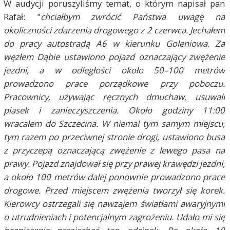
W audycji poruszyliśmy temat, o którym napisał pan
Rafał: "
chciałbym zwrócić Państwa uwagę na
okoliczności zdarzenia drogowego z 2 czerwca. Jechałem
do pracy autostradą A6 w kierunku Goleniowa. Za
węzłem Dąbie ustawiono pojazd oznaczający zwężenie
jezdni, a w odległości około 50–100 metrów
prowadzono prace porządkowe przy poboczu.
Pracownicy, używając ręcznych dmuchaw, usuwali
piasek i zanieczyszczenia. Około godziny 11:00
wracałem do Szczecina. W niemal tym samym miejscu,
tym razem po przeciwnej stronie drogi, ustawiono busa
z przyczepą oznaczającą zwężenie z lewego pasa na
prawy. Pojazd znajdował się przy prawej krawędzi jezdni,
a około 100 metrów dalej ponownie prowadzono prace
drogowe. Przed miejscem zwężenia tworzył się korek.
Kierowcy ostrzegali się nawzajem światłami awaryjnymi
o utrudnieniach i potencjalnym zagrożeniu. Udało mi się