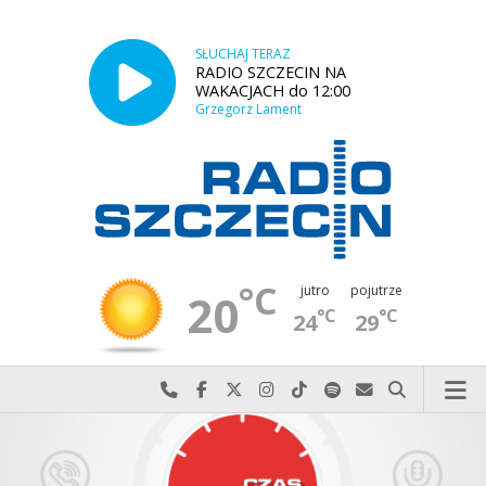
SŁUCHAJ TERAZ
RADIO SZCZECIN NA
WAKACJACH do 12:00
Grzegorz Lament
°C
jutro
pojutrze
20
°C
°C
24
29
Najlepiej po prostu do nas zadzwoń
Odwiedź nas na Facebook-u
Odwiedź nas na X
Odwiedź nas na Instagram-ie
Odwiedź nas na TikTok-u
Szukaj nas na Spotify
Wyślij do nas w
Szukaj