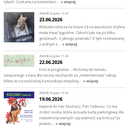
żyłach. Czekamy na komentarz…
» więcej
2026-06-23, godz. 10:23
23.06.2026
Blokada rolnicza na trasie S3 na wysokości Gryfina
miała trwać tygodnie. Zakończyła się po kilku
godzinach. Z jakiego powodu? O tym rozmawiamy
z jednym z…
» więcej
2026-06-22, godz. 11:24
22.06.2026
Dziś w programie … Wrócimy do tematu
związanego z karą dla naszej słuchaczki za „nieterminowy” zakup
biletu w szczecińskiej komunikacji miejskiej…
» więcej
2026-06-19, godz. 10:34
19.06.2026
Napisał do nas Słuchacz, Pan Tadeusz: Co ma
zrobić osoba, która posiada kartę parkingową dla
niepełnosprawnych i jej ważność się kończy? Ja
jestem…
» więcej