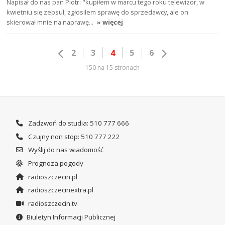
Napisał do nas pan Piotr: "kupiłem w marcu tego roku telewizor, w
kwietniu się zepsuł, zgłosiłem sprawę do sprzedawcy, ale on
skierował mnie na naprawę…
» więcej
2
3
4
5
6
150 na 15 stronach
Zadzwoń do studia: 510 777 666
Czujny non stop: 510 777 222
Wyślij do nas wiadomość
Prognoza pogody
radioszczecin.pl
radioszczecinextra.pl
radioszczecin.tv
Biuletyn Informacji Publicznej