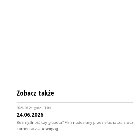
Zobacz także
2026-06-24, godz. 11:04
24.06.2026
Bezmyślność czy głupota? Film nadesłany przez słuchacza z wc
komentarz…
» więcej