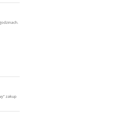
 godzinach.
wy” zakup