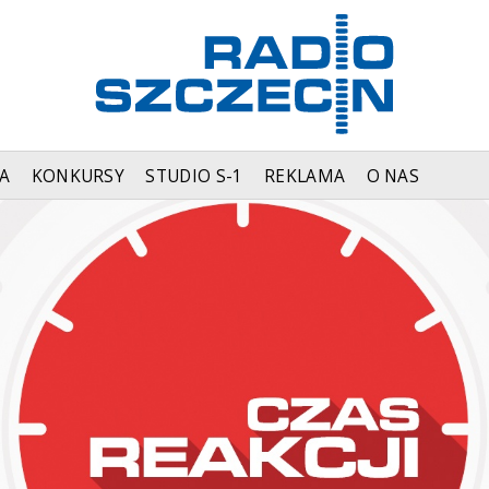
A
KONKURSY
STUDIO S-1
REKLAMA
O NAS