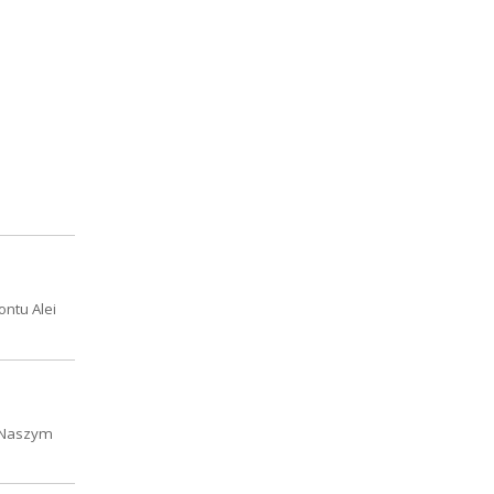
ntu Alei
? Naszym