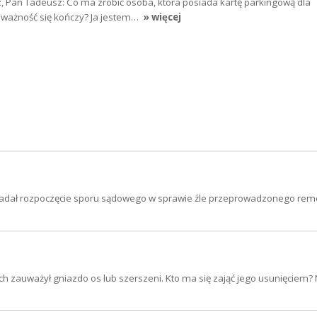
, Pan Tadeusz: Co ma zrobić osoba, która posiada kartę parkingową dla
j ważność się kończy? Ja jestem…
» więcej
iadał rozpoczęcie sporu sądowego w sprawie źle przeprowadzonego remo
ych zauważył gniazdo os lub szerszeni. Kto ma się zająć jego usunięciem