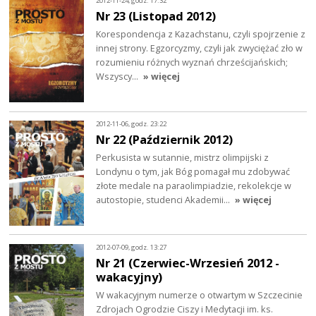
2012-11-24, godz. 17:32
Nr 23 (Listopad 2012)
Korespondencja z Kazachstanu, czyli spojrzenie z
innej strony. Egzorcyzmy, czyli jak zwyciężać zło w
rozumieniu różnych wyznań chrześcijańskich;
Wszyscy…
» więcej
2012-11-06, godz. 23:22
Nr 22 (Październik 2012)
Perkusista w sutannie, mistrz olimpijski z
Londynu o tym, jak Bóg pomagał mu zdobywać
złote medale na paraolimpiadzie, rekolekcje w
autostopie, studenci Akademii…
» więcej
2012-07-09, godz. 13:27
Nr 21 (Czerwiec-Wrzesień 2012 -
wakacyjny)
W wakacyjnym numerze o otwartym w Szczecinie
Zdrojach Ogrodzie Ciszy i Medytacji im. ks.