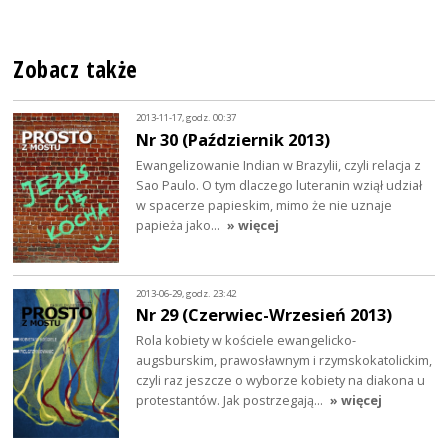
Zobacz także
2013-11-17, godz. 00:37
Nr 30 (Październik 2013)
Ewangelizowanie Indian w Brazylii, czyli relacja z
Sao Paulo. O tym dlaczego luteranin wziął udział
w spacerze papieskim, mimo że nie uznaje
papieża jako…
» więcej
2013-06-29, godz. 23:42
Nr 29 (Czerwiec-Wrzesień 2013)
Rola kobiety w kościele ewangelicko-
augsburskim, prawosławnym i rzymskokatolickim,
czyli raz jeszcze o wyborze kobiety na diakona u
protestantów. Jak postrzegają…
» więcej