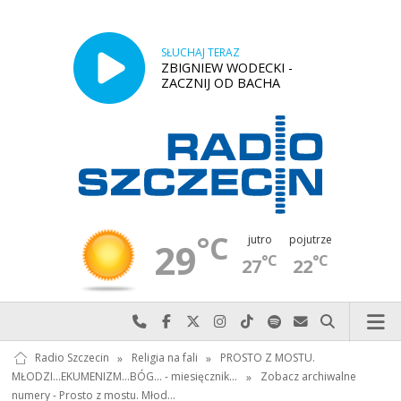
SŁUCHAJ TERAZ
ZBIGNIEW WODECKI -
ZACZNIJ OD BACHA
°C
jutro
pojutrze
29
°C
°C
27
22
Najlepiej po prostu do nas zadzwoń
Odwiedź nas na Facebook-u
Odwiedź nas na X
Odwiedź nas na Instagram-ie
Odwiedź nas na TikTok-u
Szukaj nas na Spotify
Wyślij do nas w
Szukaj
Radio Szczecin
»
Religia na fali
»
PROSTO Z MOSTU.
MŁODZI...EKUMENIZM...BÓG... - miesięcznik…
»
Zobacz archiwalne
numery - Prosto z mostu. Młod…