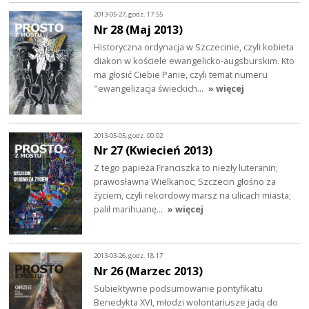
2013-05-27, godz. 17:55
Nr 28 (Maj 2013)
Historyczna ordynacja w Szczecinie, czyli kobieta
diakon w kościele ewangelicko-augsburskim. Kto
ma głosić Ciebie Panie, czyli temat numeru
"ewangelizacja świeckich…
» więcej
2013-05-05, godz. 00:02
Nr 27 (Kwiecień 2013)
Z tego papieża Franciszka to niezły luteranin;
prawosławna Wielkanoc; Szczecin głośno za
życiem, czyli rekordowy marsz na ulicach miasta;
palił marihuanę…
» więcej
2013-03-26, godz. 18:17
Nr 26 (Marzec 2013)
Subiektywne podsumowanie pontyfikatu
Benedykta XVI, młodzi wolontariusze jadą do