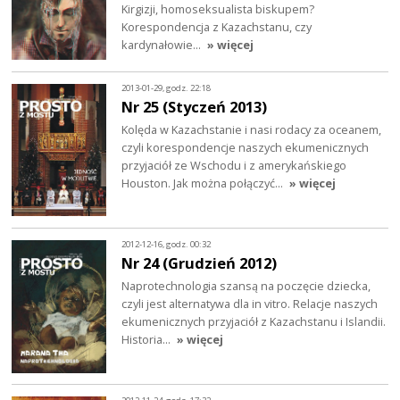
Kirgizji, homoseksualista biskupem?
Korespondencja z Kazachstanu, czy
kardynałowie…
» więcej
2013-01-29, godz. 22:18
Nr 25 (Styczeń 2013)
Kolęda w Kazachstanie i nasi rodacy za oceanem,
czyli korespondencje naszych ekumenicznych
przyjaciół ze Wschodu i z amerykańskiego
Houston. Jak można połączyć…
» więcej
2012-12-16, godz. 00:32
Nr 24 (Grudzień 2012)
Naprotechnologia szansą na poczęcie dziecka,
czyli jest alternatywa dla in vitro. Relacje naszych
ekumenicznych przyjaciół z Kazachstanu i Islandii.
Historia…
» więcej