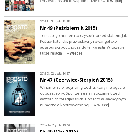
chrześcijańskim to wspólne dzieło?…
» więcej
2015-11-08, godz. 18:55
Nr 49 (Październik 2015)
Temat tego numeru to czystość przed ślubem. Jak
Kościół katolicki, prawosławny i ewangelicko-
augsburski podchodzą do tej kwestii. W gazecie
także relacja…
» więcej
2015-08-02, godz. 16:27
Nr 47 (Czerwiec-Sierpień 2015)
W numerze o jedynym grzechu, który nie będzie
odpuszczony. Spojrzenie na nauczanie trzech
wyznań chrześcijańskich. Ponadto w wakacyjnym
numerze o kontrowersyjnej…
» więcej
2015-08-02, godz. 19:49
Nr 46 (Maj 2015)