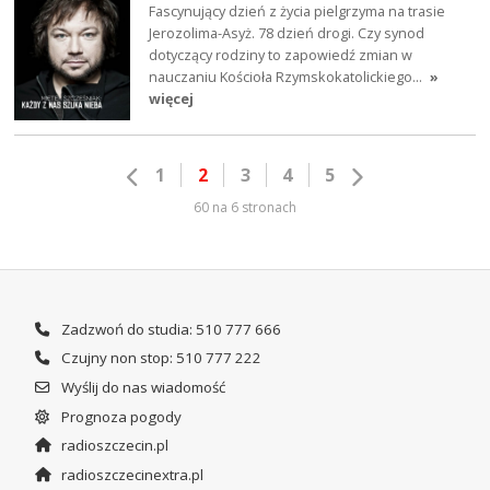
Fascynujący dzień z życia pielgrzyma na trasie
Jerozolima-Asyż. 78 dzień drogi. Czy synod
dotyczący rodziny to zapowiedź zmian w
nauczaniu Kościoła Rzymskokatolickiego…
»
więcej
1
2
3
4
5
60 na 6 stronach
Zadzwoń do studia: 510 777 666
Czujny non stop: 510 777 222
Wyślij do nas wiadomość
Prognoza pogody
radioszczecin.pl
radioszczecinextra.pl