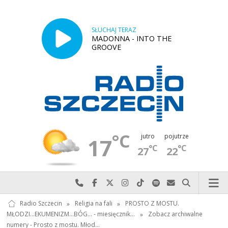
SŁUCHAJ TERAZ
MADONNA - INTO THE
GROOVE
°C
jutro
pojutrze
17
°C
°C
27
22
Najlepiej po prostu do nas zadzwoń
Odwiedź nas na Facebook-u
Odwiedź nas na X
Odwiedź nas na Instagram-ie
Odwiedź nas na TikTok-u
Szukaj nas na Spotify
Wyślij do nas w
Szukaj
Radio Szczecin
»
Religia na fali
»
PROSTO Z MOSTU.
MŁODZI...EKUMENIZM...BÓG... - miesięcznik…
»
Zobacz archiwalne
numery - Prosto z mostu. Młod…