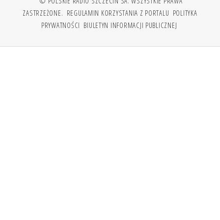
© POLSKIE RADIO SZCZECIN SA. WSZYSTKIE PRAWA
ZASTRZEŻONE.
REGULAMIN KORZYSTANIA Z PORTALU
POLITYKA
PRYWATNOŚCI
BIULETYN INFORMACJI PUBLICZNEJ