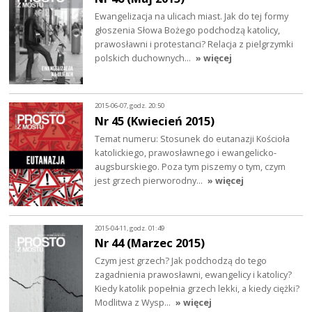
Ewangelizacja na ulicach miast. Jak do tej formy
głoszenia Słowa Bożego podchodzą katolicy,
prawosławni i protestanci? Relacja z pielgrzymki
polskich duchownych…
» więcej
2015-06-07, godz. 20:50
Nr 45 (Kwiecień 2015)
Temat numeru: Stosunek do eutanazji Kościoła
katolickiego, prawosławnego i ewangelicko-
augsburskiego. Poza tym piszemy o tym, czym
jest grzech pierworodny…
» więcej
2015-04-11, godz. 01:49
Nr 44 (Marzec 2015)
Czym jest grzech? Jak podchodzą do tego
zagadnienia prawosławni, ewangelicy i katolicy?
Kiedy katolik popełnia grzech lekki, a kiedy ciężki?
Modlitwa z Wysp…
» więcej