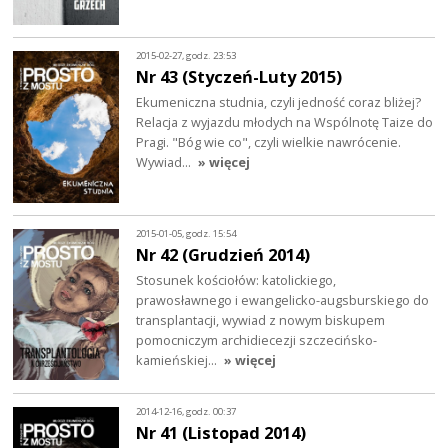
2015-02-27, godz. 23:53
Nr 43 (Styczeń-Luty 2015)
Ekumeniczna studnia, czyli jedność coraz bliżej?
Relacja z wyjazdu młodych na Wspólnotę Taize do
Pragi. "Bóg wie co", czyli wielkie nawrócenie.
Wywiad…
» więcej
2015-01-05, godz. 15:54
Nr 42 (Grudzień 2014)
Stosunek kościołów: katolickiego,
prawosławnego i ewangelicko-augsburskiego do
transplantacji, wywiad z nowym biskupem
pomocniczym archidiecezji szczecińsko-
kamieńskiej…
» więcej
2014-12-16, godz. 00:37
Nr 41 (Listopad 2014)