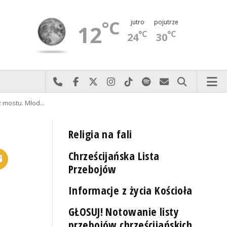
°C
jutro
pojutrze
12
°C
°C
24
30
Najlepiej po prostu do nas zadzwoń
Odwiedź nas na Facebook-u
Odwiedź nas na X
Odwiedź nas na Instagram-ie
Odwiedź nas na TikTok-u
Szukaj nas na Spotify
Wyślij do nas 
Szukaj
z mostu. Młod…
Religia na fali
Chrześcijańska Lista
Przebojów
Informacje z życia Kościoła
GŁOSUJ! Notowanie listy
przebojów chrześcijańskich