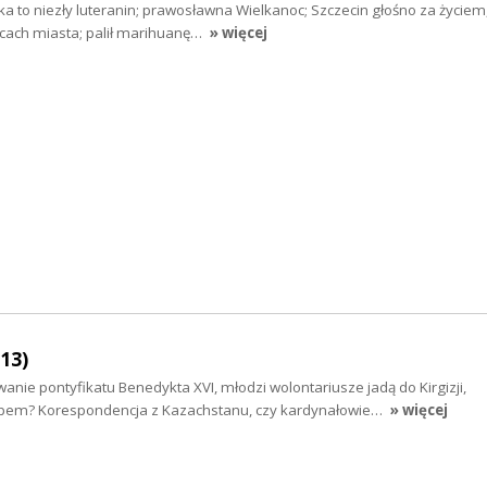
ka to niezły luteranin; prawosławna Wielkanoc; Szczecin głośno za życiem,
cach miasta; palił marihuanę…
» więcej
13)
ie pontyfikatu Benedykta XVI, młodzi wolontariusze jadą do Kirgizji,
pem? Korespondencja z Kazachstanu, czy kardynałowie…
» więcej