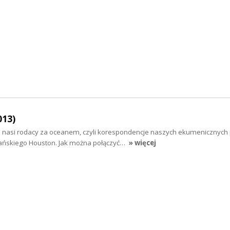
013)
i nasi rodacy za oceanem, czyli korespondencje naszych ekumenicznych p
ańskiego Houston. Jak można połączyć…
» więcej