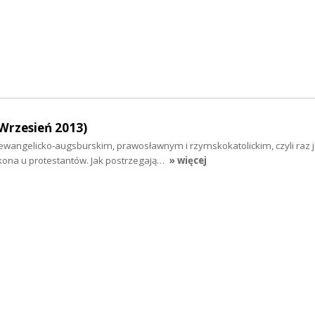
Wrzesień 2013)
 ewangelicko-augsburskim, prawosławnym i rzymskokatolickim, czyli raz 
kona u protestantów. Jak postrzegają…
» więcej