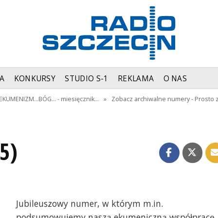
A
KONKURSY
STUDIO S-1
REKLAMA
O NAS
KUMENIZM...BÓG... - miesięcznik…
»
Zobacz archiwalne numery - Prosto 
5)
Jubileuszowy numer, w którym m.in.
podsumowujemy naszą ekumeniczną współpracę.