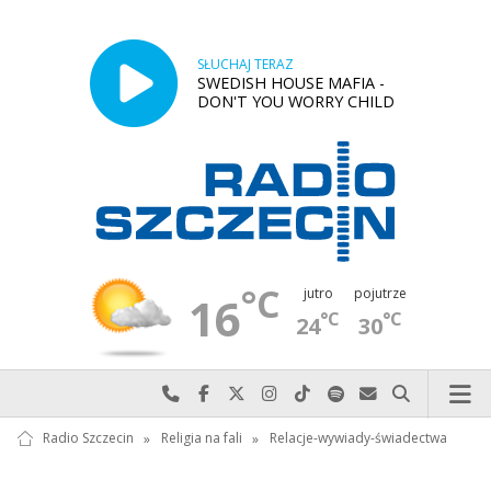
SŁUCHAJ TERAZ
SWEDISH HOUSE MAFIA -
DON'T YOU WORRY CHILD
°C
jutro
pojutrze
16
°C
°C
24
30
Najlepiej po prostu do nas zadzwoń
Odwiedź nas na Facebook-u
Odwiedź nas na X
Odwiedź nas na Instagram-ie
Odwiedź nas na TikTok-u
Szukaj nas na Spotify
Wyślij do nas w
Szukaj
Radio Szczecin
»
Religia na fali
»
Relacje-wywiady-świadectwa