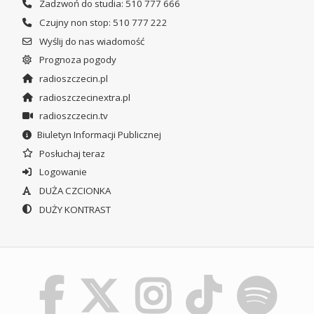
Zadzwoń do studia: 510 777 666
Czujny non stop: 510 777 222
Wyślij do nas wiadomość
Prognoza pogody
radioszczecin.pl
radioszczecinextra.pl
radioszczecin.tv
Biuletyn Informacji Publicznej
Posłuchaj teraz
Logowanie
DUŻA CZCIONKA
DUŻY KONTRAST