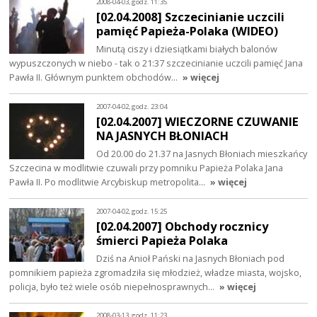
2008-04-03, godz. 11:35
[02.04.2008] Szczecinianie uczcili
pamięć Papieża-Polaka (WIDEO)
Minutą ciszy i dziesiątkami białych balonów
wypuszczonych w niebo - tak o 21:37 szczecinianie uczcili pamięć Jana
Pawła II. Głównym punktem obchodów…
» więcej
2007-04-02, godz. 23:04
[02.04.2007] WIECZORNE CZUWANIE
NA JASNYCH BŁONIACH
Od 20.00 do 21.37 na Jasnych Błoniach mieszkańcy
Szczecina w modlitwie czuwali przy pomniku Papieża Polaka Jana
Pawła II. Po modlitwie Arcybiskup metropolita…
» więcej
2007-04-02, godz. 15:25
[02.04.2007] Obchody rocznicy
śmierci Papieża Polaka
Dziś na Anioł Pański na Jasnych Błoniach pod
pomnikiem papieża zgromadziła się młodzież, władze miasta, wojsko,
policja, było też wiele osób niepełnosprawnych…
» więcej
2008-03-13, godz. 11:23