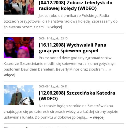
[04.12.2008] Zobacz teledysk do
radiowej kolędy (WIDEO)
Jak co roku dziennikarze Polskiego Radia
Szczecin przygotowali dla Państwa radiową kolędę. Zapraszamy do
śpiewania razem z nami.
» więcej
2008-11-16, godz. 23:40
[16.11.2008] Wychwalali Pana
gorącym śpiewem gospel
Przez ponad dwie godziny zgromadzeni w
Katedrze Szczecinianie modlili się śpiewem wraz z energetycznym
pastorem Dawidem Danielem, Beverly Minor oraz siostrami…
»
więcej
2008-06-13, godz. 09:51
[12.06.2008] Szczecińska Katedra
(WIDEO)
Na tarasie będą szerokie na 6 metrów okna
znajdujące się po czterech stronach wieży, a z każdej strony będzie
ustawiona luneta. Do punktu widokowego będą…
» więcej