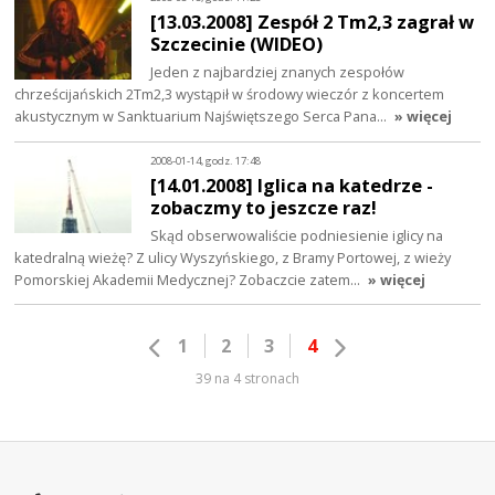
[13.03.2008] Zespół 2 Tm2,3 zagrał w
Szczecinie (WIDEO)
Jeden z najbardziej znanych zespołów
chrześcijańskich 2Tm2,3 wystąpił w środowy wieczór z koncertem
akustycznym w Sanktuarium Najświętszego Serca Pana…
» więcej
2008-01-14, godz. 17:48
[14.01.2008] Iglica na katedrze -
zobaczmy to jeszcze raz!
Skąd obserwowaliście podniesienie iglicy na
katedralną wieżę? Z ulicy Wyszyńskiego, z Bramy Portowej, z wieży
Pomorskiej Akademii Medycznej? Zobaczcie zatem…
» więcej
1
2
3
4
39 na 4 stronach