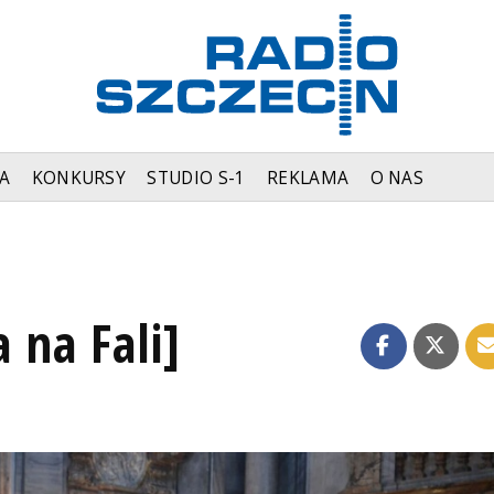
A
KONKURSY
STUDIO S-1
REKLAMA
O NAS
a na Fali]