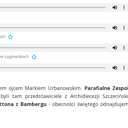
kim
 w Łagiewnikach
nem ojcem Markiem Urbanowskim.
Parafialne Zespo
byli tam przedstawiciele z Archidiecezji Szczecińsk
ttona z Bambergu
- obecności świętego odnajduje