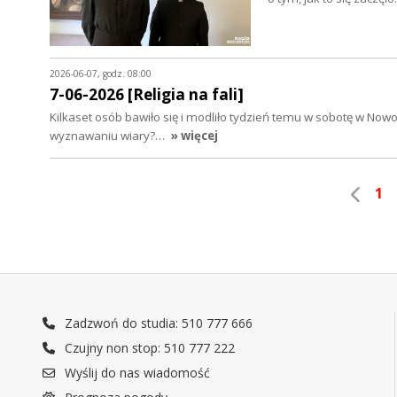
2026-06-07, godz. 08:00
7-06-2026 [Religia na fali]
Kilkaset osób bawiło się i modliło tydzień temu w sobotę w No
wyznawaniu wiary?…
» więcej
1
Zadzwoń do studia: 510 777 666
Czujny non stop: 510 777 222
Wyślij do nas wiadomość