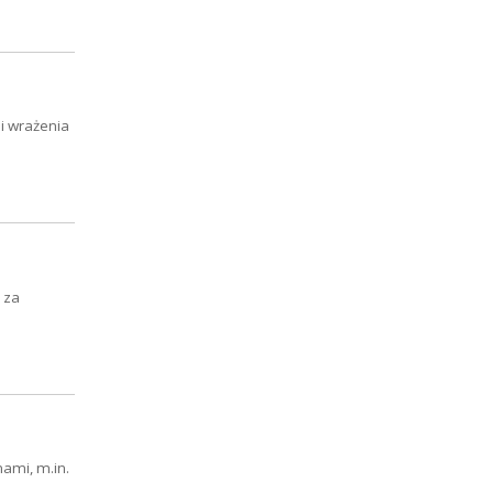
 i wrażenia
 za
ami, m.in.