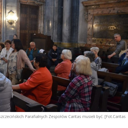
szczecińskich Parafialnych Zespołów Caritas musieli być. [Fot.Caritas