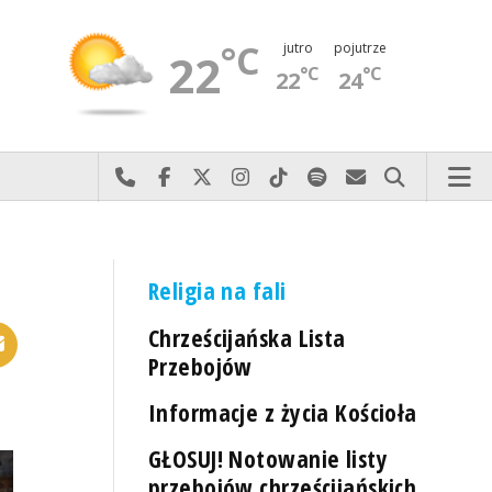
°C
jutro
pojutrze
22
°C
°C
22
24
Najlepiej po prostu do nas zadzwoń
Odwiedź nas na Facebook-u
Odwiedź nas na X
Odwiedź nas na Instagram-ie
Odwiedź nas na TikTok-u
Szukaj nas na Spotify
Wyślij do nas 
Szukaj
Religia na fali
Chrześcijańska Lista
Przebojów
Informacje z życia Kościoła
GŁOSUJ! Notowanie listy
przebojów chrześcijańskich