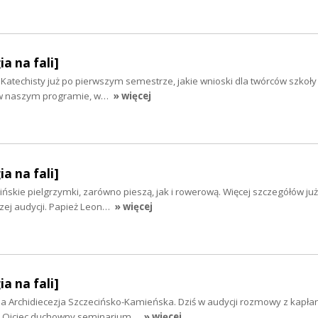
ia na fali]
 Katechisty już po pierwszym semestrze, jakie wnioski dla twórców szkoły
ś w naszym programie, w…
» więcej
ia na fali]
ińskie pielgrzymki, zarówno pieszą, jak i rowerową. Więcej szczegółów już
zej audycji. Papież Leon…
» więcej
ia na fali]
 Archidiecezja Szczecińsko-Kamieńska. Dziś w audycji rozmowy z kapłan
ęło. Ojciec duchowny seminarium…
» więcej