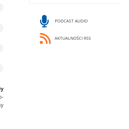
PODCAST AUDIO
AKTUALNOŚCI RSS
ły
o-
my