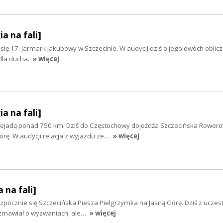
ia na fali]
 się 17. Jarmark Jakubowy w Szczecinie. W audycji dziś o jego dwóch oblicz
 dla ducha.
» więcej
ia na fali]
rzejadą ponad 750 km. Dziś do Częstochowy dojeżdża Szczecińska Rower
rę. W audycji relacja z wyjazdu ze…
» więcej
 na fali]
zpocznie się Szczecińska Piesza Pielgrzymka na Jasną Górę. Dziś z uczest
zmawiał o wyzwaniach, ale…
» więcej