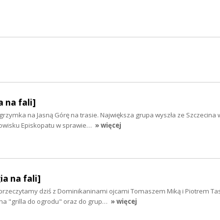
 na fali]
grzymka na Jasną Górę na trasie. Największa grupa wyszła ze Szczecina 
nowisku Episkopatu w sprawie…
» więcej
ia na fali]
 przeczytamy dziś z Dominikaninami ojcami Tomaszem Miką i Piotrem Ta
na "grilla do ogrodu" oraz do grup…
» więcej