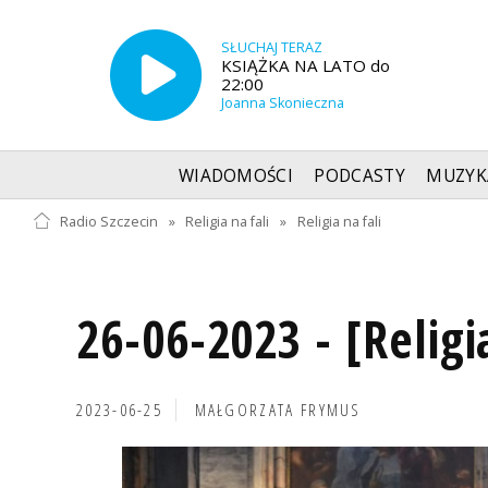
SŁUCHAJ TERAZ
KSIĄŻKA NA LATO do
22:00
Joanna Skonieczna
WIADOMOŚCI
PODCASTY
MUZYK
Radio Szczecin
»
Religia na fali
»
Religia na fali
26-06-2023 - [Religi
2023-06-25
MAŁGORZATA FRYMUS