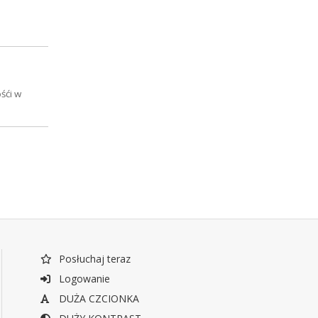
śći w
Posłuchaj teraz
Logowanie
DUŻA CZCIONKA