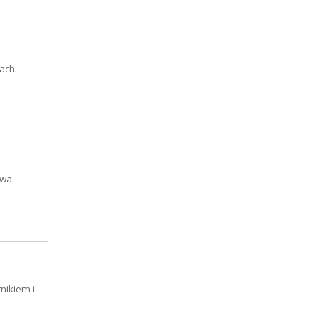
ach.
owa
nikiem i