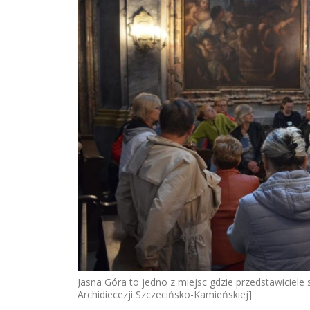
Jasna Góra to jedno z miejsc gdzie przedstawiciele 
Archidiecezji Szczecińsko-Kamieńskiej]