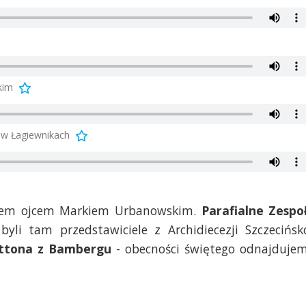
kim
 w Łagiewnikach
nem ojcem Markiem Urbanowskim.
Parafialne Zespo
byli tam przedstawiciele z Archidiecezji Szczecińsk
ttona z Bambergu
- obecności świętego odnajduje