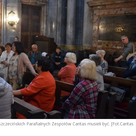
szczecińskich Parafialnych Zespołów Caritas musieli być. [Fot.Caritas