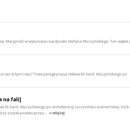
zenie. Maryjność w wykonaniu kardynała Stefana Wyszyńskiego. Ten wątek 
eka nas w tym roku? Trwa peregrynacja relikwii bł. kard. Wyszyńskiego po
 na fali]
ii bł. kard. Wyszyńskiego po archidiecezji szczecińsko-kamieńskiej. Dziś o
órzy zostali posłani przez…
» więcej