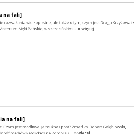
 na fali]
e rozważania wielkopostne, ale także o tym, czym jest Droga Krzyżowa i 
 Misterium Męki Pańskiej w szczecińskim…
» więcej
ia na fali]
t. Czym jest modlitwa, jałmużna i post? Zmarł ks. Robert Gołębiowski,
lność mediów katolickich na Pomorzu…
» więcej