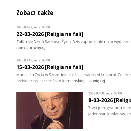
Zobacz także
2026-03-22, godz. 08:00
22-03-2026 [Religia na fali]
Zbliża się Dzień Świętości Życia. Dziś zaproszenie na to wydar
nam…
» więcej
2026-03-15, godz. 08:00
15-03-2026 [Religia na fali]
Marsz dla Życia w Szczecinie zbliża się wielkimi krokami. Co cz
archidiecezji szczecińsko-kamieńskiej…
» więcej
2026-03-08, godz. 08:00
8-03-2026 [Religia
Trwa peregrynacja relikw
jedenastu kapłanów, kt