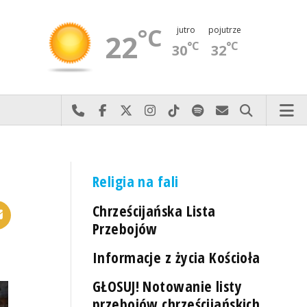
°C
jutro
pojutrze
22
°C
°C
30
32
Najlepiej po prostu do nas zadzwoń
Odwiedź nas na Facebook-u
Odwiedź nas na X
Odwiedź nas na Instagram-ie
Odwiedź nas na TikTok-u
Szukaj nas na Spotify
Wyślij do nas 
Szukaj
Religia na fali
Chrześcijańska Lista
Przebojów
Informacje z życia Kościoła
GŁOSUJ! Notowanie listy
przebojów chrześcijańskich