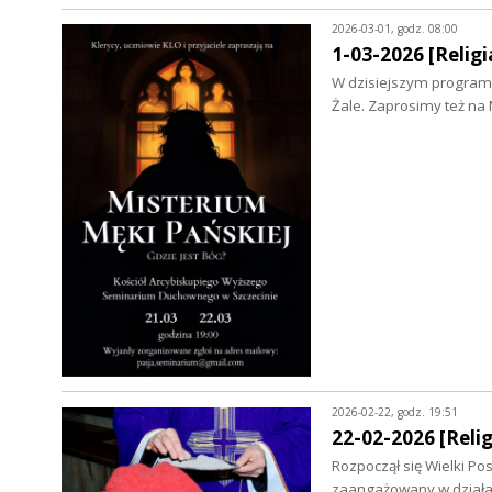
2026-03-01, godz. 08:00
1-03-2026 [Religia
W dzisiejszym programi
Żale. Zaprosimy też na
2026-02-22, godz. 19:51
22-02-2026 [Relig
Rozpoczął się Wielki Pos
zaangażowany w działa