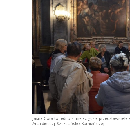
Jasna Góra to jedno z miejsc gdzie przedstawiciele 
Archidiecezji Szczecińsko-Kamieńskiej]