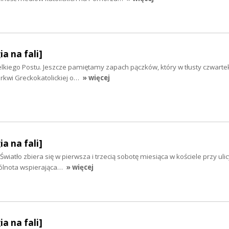
ia na fali]
kiego Postu. Jeszcze pamiętamy zapach pączków, który w tłusty czwartek
kwi Greckokatolickiej o…
» więcej
ia na fali]
wiatło zbiera się w pierwsza i trzecią sobotę miesiąca w kościele przy uli
pólnota wspierająca…
» więcej
ia na fali]