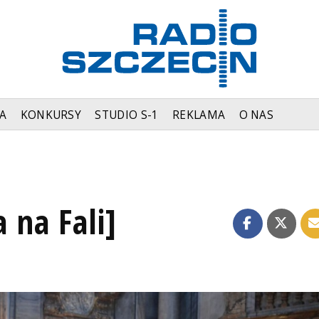
A
KONKURSY
STUDIO S-1
REKLAMA
O NAS
a na Fali]