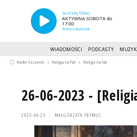
SŁUCHAJ TERAZ
AKTYWNA SOBOTA do
17:00
Anna Łukaszek
WIADOMOŚCI
PODCASTY
MUZYK
Radio Szczecin
»
Religia na fali
»
Religia na fali
26-06-2023 - [Religi
2023-06-25
MAŁGORZATA FRYMUS