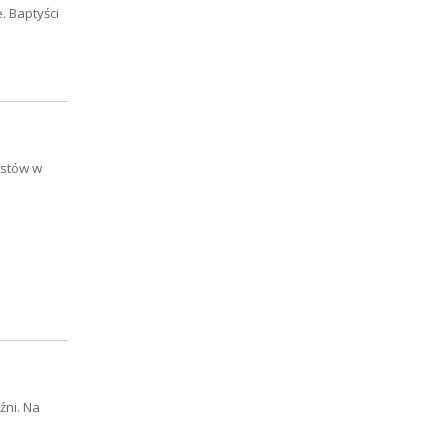
. Baptyści
ystów w
źni. Na