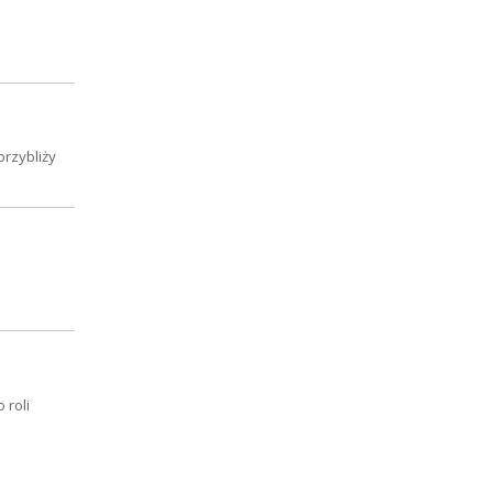
przybliży
 roli