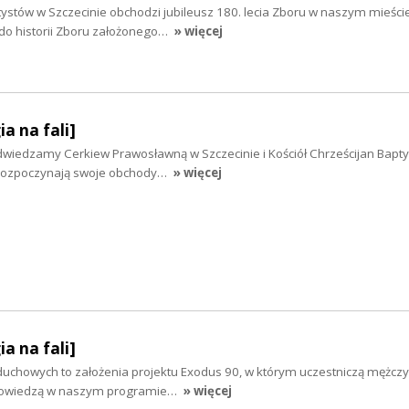
tystów w Szczecinie obchodzi jubileusz 180. lecia Zboru w naszym mieście
 do historii Zboru założonego…
» więcej
ia na fali]
i odwiedzamy Cerkiew Prawosławną w Szczecinie i Kościół Chrześcijan Bapt
i rozpoczynają swoje obchody…
» więcej
ia na fali]
duchowych to założenia projektu Exodus 90, w którym uczestniczą mężczy
opowiedzą w naszym programie…
» więcej