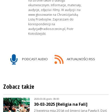
na stronie także o dialogu
ekumenicznym. Informacje, materiały,
audycje, zdjęcia i filmy. W audycji i na
www głosowanie na Chrześcijańską
Listę Przebojów. Zapraszam do
korespondencji na
audycja@radioszczecin.pl, Piotr
Kołodziejski.
PODCAST AUDIO
AKTUALNOŚCI RSS
Zobacz także
2025-03-30, godz. 08:00
30-03-2025 [Religia na Fali]
2 kwietnia mija 20 lat od śmierci Jana Pawła II. Dziś