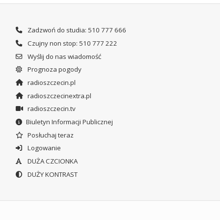
Zadzwoń do studia: 510 777 666
Czujny non stop: 510 777 222
Wyślij do nas wiadomość
Prognoza pogody
radioszczecin.pl
radioszczecinextra.pl
radioszczecin.tv
Biuletyn Informacji Publicznej
Posłuchaj teraz
Logowanie
DUŻA CZCIONKA
DUŻY KONTRAST