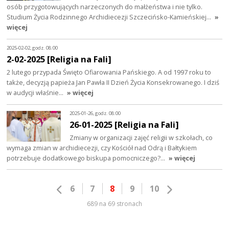
osób przygotowujących narzeczonych do małżeństwa i nie tylko.
Studium Życia Rodzinnego Archidiecezji Szczecińsko-Kamieńskiej…
»
więcej
2025-02-02, godz. 08:00
2-02-2025 [Religia na Fali]
2 lutego przypada Święto Ofiarowania Pańskiego. A od 1997 roku to
także, decyzją papieża Jan Pawła II Dzień Życia Konsekrowanego. I dziś
w audycji właśnie…
» więcej
2025-01-26, godz. 08:00
26-01-2025 [Religia na Fali]
Zmiany w organizacji zajęć religii w szkołach, co
wymaga zmian w archidiecezji, czy Kościół nad Odrą i Bałtykiem
potrzebuje dodatkowego biskupa pomocniczego?…
» więcej
6
7
8
9
10
689 na 69 stronach