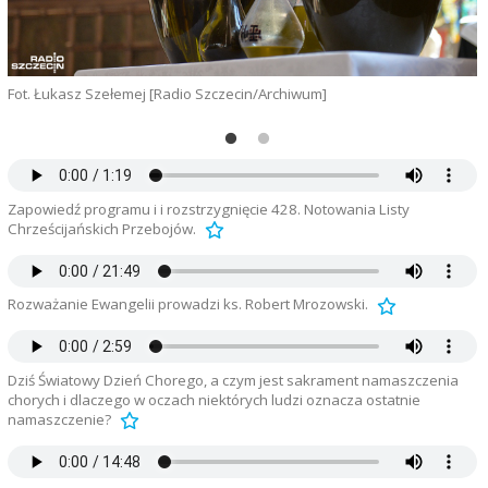
Fot. Łukasz Szełemej [Radio Szczecin/Archiwum]
F
Zapowiedź programu i i rozstrzygnięcie 428. Notowania Listy
Chrześcijańskich Przebojów.
Rozważanie Ewangelii prowadzi ks. Robert Mrozowski.
Dziś Światowy Dzień Chorego, a czym jest sakrament namaszczenia
chorych i dlaczego w oczach niektórych ludzi oznacza ostatnie
namaszczenie?