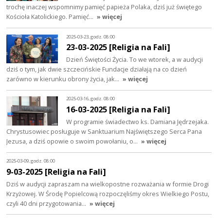
trochę inaczej wspomnimy pamięć papieża Polaka, dziś już świętego
Kościoła Katolickiego. Pamięć…
» więcej
2025-03-23, godz. 08:00
23-03-2025 [Religia na Fali]
Dzień Świętości Życia. To we wtorek, a w audycji
dziś o tym, jak dwie szczecińskie Fundacje działają na co dzień
zarówno w kierunku obrony życia, jak…
» więcej
2025-03-16, godz. 08:00
16-03-2025 [Religia na Fali]
W programie świadectwo ks. Damiana Jędrzejaka.
Chrystusowiec posługuje w Sanktuarium Najświętszego Serca Pana
Jezusa, a dziś opowie o swoim powołaniu, o…
» więcej
2025-03-09, godz. 08:00
9-03-2025 [Religia na Fali]
Dziś w audycji zapraszam na wielkopostne rozważania w formie Drogi
Krzyżowej. W Środę Popielcową rozpoczęliśmy okres Wielkiego Postu,
czyli 40 dni przygotowania…
» więcej