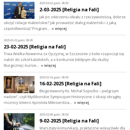
2025-03-02, godz. 08:00
2-03-2025 [Religia na Fali]
Jak po zderzeniu ideału z rzeczywistością, dobrze
ułożyć relacje małżeńskie? Jak prowadzić dialog małżeński i z jaką
częstotliwością? Program…
» więcej
2025-02-23, godz. 08:00
23-02-2025 [Religia na Fali]
Trwa Wielka Nowenna za Ojczyznę, w Szczecinie z kolei rozpoczął się
nabór do szkół katolickich, a o konkursie biblijnym dla służby
liturgicznej i kursie…
» więcej
2025-02-16, godz. 08:00
16-02-2025 [Religia na Fali]
Błogosławiony Ks. Michał Sopoćko – pielgrzym
nadziei”, czyli Myśliborskie Sympozjum Historyczne z okazji okrągłej
rocznicy śmierci Apostoła Miłosierdzia…
» więcej
2025-02-09, godz. 08:00
9-02-2025 [Religia na Fali]
Warsztaty komunikacji, praktyczne wskazówki dla