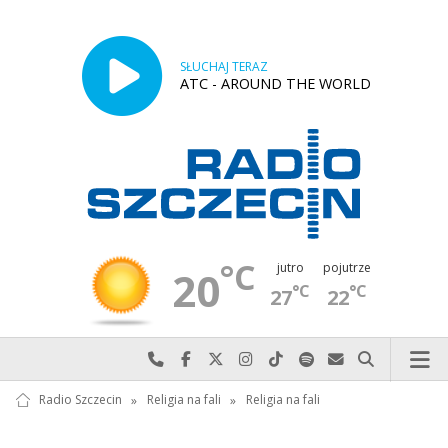
SŁUCHAJ TERAZ
ATC - AROUND THE WORLD
°C
jutro
pojutrze
20
°C
°C
27
22
Najlepiej po prostu do nas zadzwoń
Odwiedź nas na Facebook-u
Odwiedź nas na X
Odwiedź nas na Instagram-ie
Odwiedź nas na TikTok-u
Szukaj nas na Spotify
Wyślij do nas w
Szukaj
Radio Szczecin
»
Religia na fali
»
Religia na fali