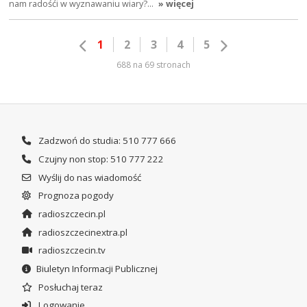
nam radośći w wyznawaniu wiary?…
» więcej
1
2
3
4
5
688 na 69 stronach
Zadzwoń do studia: 510 777 666
Czujny non stop: 510 777 222
Wyślij do nas wiadomość
Prognoza pogody
radioszczecin.pl
radioszczecinextra.pl
radioszczecin.tv
Biuletyn Informacji Publicznej
Posłuchaj teraz
Logowanie