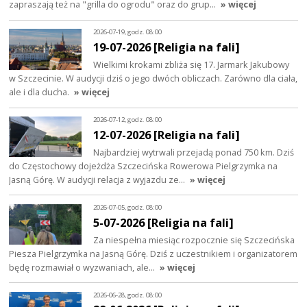
zapraszają też na "grilla do ogrodu" oraz do grup…
» więcej
2026-07-19, godz. 08:00
19-07-2026 [Religia na fali]
Wielkimi krokami zbliża się 17. Jarmark Jakubowy
w Szczecinie. W audycji dziś o jego dwóch obliczach. Zarówno dla ciała,
ale i dla ducha.
» więcej
2026-07-12, godz. 08:00
12-07-2026 [Religia na fali]
Najbardziej wytrwali przejadą ponad 750 km. Dziś
do Częstochowy dojeżdża Szczecińska Rowerowa Pielgrzymka na
Jasną Górę. W audycji relacja z wyjazdu ze…
» więcej
2026-07-05, godz. 08:00
5-07-2026 [Religia na fali]
Za niespełna miesiąc rozpocznie się Szczecińska
Piesza Pielgrzymka na Jasną Górę. Dziś z uczestnikiem i organizatorem
będę rozmawiał o wyzwaniach, ale…
» więcej
2026-06-28, godz. 08:00