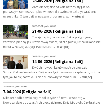
28-06-2026 [Religia na fali]
Archidiecezjalna Szkoła Katechisty już po
pierwszym semestrze, jakie wnioski dla twórców szkoły i wrażenia
uczestnika. O tym dziś w naszym programie, w…
» więcej
2026-06-21, godz. 08:00
21-06-2026 [Religia na fali]
Trwają zapisy na szczecińskie pielgrzymki,
zarówno pieszą, jak i rowerową. Więcej szczegółów już za kilkanaście
minut w naszej audycji. Papież Leon…
» więcej
2026-06-14, godz. 08:00
14-06-2026 [Religia na fali]
Dwóch nowych księży ma Archidiecezja
Szczecińsko-Kamieńska. Dziś w audycji rozmowy z kapłanami, m.in. o
tym, jak to się zaczęło. Ojciec duchowny seminarium…
» więcej
2026-06-07, godz. 08:00
7-06-2026 [Religia na fali]
Kilkaset osób bawiło się i modliło tydzień temu w sobotę w
Nowogardzie podczas Archidiecezjalnego Dnia Młodych. Czy brakuje