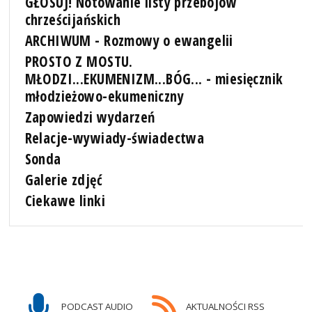
GŁOSUJ! Notowanie listy przebojów
chrześcijańskich
ARCHIWUM - Rozmowy o ewangelii
PROSTO Z MOSTU.
MŁODZI...EKUMENIZM...BÓG... - miesięcznik
młodzieżowo-ekumeniczny
Zapowiedzi wydarzeń
Relacje-wywiady-świadectwa
Sonda
Galerie zdjęć
Ciekawe linki
PODCAST AUDIO
AKTUALNOŚCI RSS