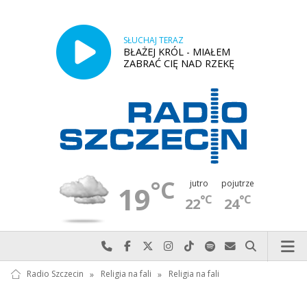
SŁUCHAJ TERAZ
BŁAŻEJ KRÓL - MIAŁEM
ZABRAĆ CIĘ NAD RZEKĘ
°C
jutro
pojutrze
19
°C
°C
22
24
Najlepiej po prostu do nas zadzwoń
Odwiedź nas na Facebook-u
Odwiedź nas na X
Odwiedź nas na Instagram-ie
Odwiedź nas na TikTok-u
Szukaj nas na Spotify
Wyślij do nas w
Szukaj
Radio Szczecin
»
Religia na fali
»
Religia na fali