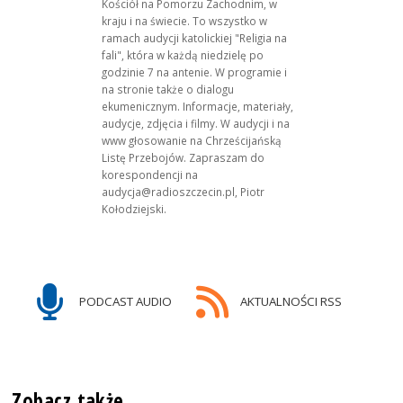
Kościół na Pomorzu Zachodnim, w
kraju i na świecie. To wszystko w
ramach audycji katolickiej "Religia na
fali", która w każdą niedzielę po
godzinie 7 na antenie. W programie i
na stronie także o dialogu
ekumenicznym. Informacje, materiały,
audycje, zdjęcia i filmy. W audycji i na
www głosowanie na Chrześcijańską
Listę Przebojów. Zapraszam do
korespondencji na
audycja@radioszczecin.pl, Piotr
Kołodziejski.
PODCAST AUDIO
AKTUALNOŚCI RSS
Zobacz także