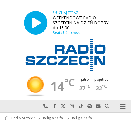
SŁUCHAJ TERAZ
WEEKENDOWE RADIO
SZCZECIN NA DZIEŃ DOBRY
do 13:00
Beata Użarowska
°C
jutro
pojutrze
14
°C
°C
27
22
Najlepiej po prostu do nas zadzwoń
Odwiedź nas na Facebook-u
Odwiedź nas na X
Odwiedź nas na Instagram-ie
Odwiedź nas na TikTok-u
Szukaj nas na Spotify
Wyślij do nas w
Szukaj
Radio Szczecin
»
Religia na fali
»
Religia na fali