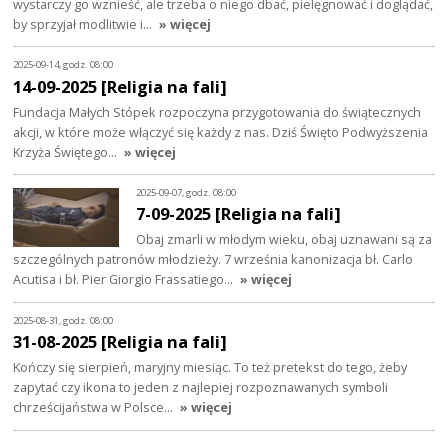
wystarczy go wznieść, ale trzeba o niego dbać, pielęgnować i doglądać,
by sprzyjał modlitwie i…
» więcej
2025-09-14, godz. 08:00
14-09-2025 [Religia na fali]
Fundacja Małych Stópek rozpoczyna przygotowania do świątecznych
akcji, w które może włączyć się każdy z nas. Dziś Święto Podwyższenia
Krzyża Świętego…
» więcej
2025-09-07, godz. 08:00
7-09-2025 [Religia na fali]
Obaj zmarli w młodym wieku, obaj uznawani są za
szczególnych patronów młodzieży. 7 września kanonizacja bł. Carlo
Acutisa i bł. Pier Giorgio Frassatiego…
» więcej
2025-08-31, godz. 08:00
31-08-2025 [Religia na fali]
Kończy się sierpień, maryjny miesiąc. To też pretekst do tego, żeby
zapytać czy ikona to jeden z najlepiej rozpoznawanych symboli
chrześcijaństwa w Polsce…
» więcej