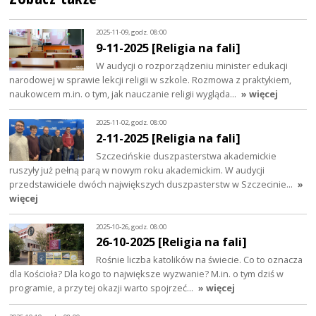
2025-11-09, godz. 08:00
9-11-2025 [Religia na fali]
W audycji o rozporządzeniu minister edukacji
narodowej w sprawie lekcji religii w szkole. Rozmowa z praktykiem,
naukowcem m.in. o tym, jak nauczanie religii wygląda…
» więcej
2025-11-02, godz. 08:00
2-11-2025 [Religia na fali]
Szczecińskie duszpasterstwa akademickie
ruszyły już pełną parą w nowym roku akademickim. W audycji
przedstawiciele dwóch największych duszpasterstw w Szczecinie…
»
więcej
2025-10-26, godz. 08:00
26-10-2025 [Religia na fali]
Rośnie liczba katolików na świecie. Co to oznacza
dla Kościoła? Dla kogo to największe wyzwanie? M.in. o tym dziś w
programie, a przy tej okazji warto spojrzeć…
» więcej