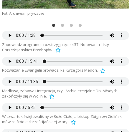
Fot. Archiwum prywatne
F
Zapowiedź programu i rozstrzygnięcie 437. Notowania Listy
Chrześcijańskich Przebojów.
Rozważanie Ewangelii prowadzi ks. Grzegorz Medoń.
Modlitwa, zabawa i integracja, czyli Archidiecezjalne Dni Młodych
zakończyły się w Wolinie.
W czwartek świętowaliśmy w Boże Ciało, a biskup Zbigniew Zieliński
mówił o źródle chrześcijańskiej wiary.