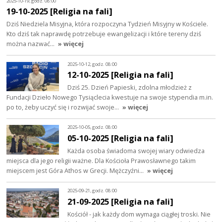
2025-10-19, godz. 08:00
19-10-2025 [Religia na fali]
Dziś Niedziela Misyjna, która rozpoczyna Tydzień Misyjny w Kościele.
Kto dziś tak naprawdę potrzebuje ewangelizacji i które tereny dziś
można nazwać…
» więcej
2025-10-12, godz. 08:00
12-10-2025 [Religia na fali]
Dziś 25. Dzień Papieski, zdolna młodzież z
Fundacji Dzieło Nowego Tysiąclecia kwestuje na swoje stypendia m.in.
po to, żeby uczyć się i rozwijać swoje…
» więcej
2025-10-05, godz. 08:00
05-10-2025 [Religia na fali]
Każda osoba świadoma swojej wiary odwiedza
miejsca dla jego religii ważne. Dla Kościoła Prawosławnego takim
miejscem jest Góra Athos w Grecji. Mężczyźni…
» więcej
2025-09-21, godz. 08:00
21-09-2025 [Religia na fali]
Kościół - jak każdy dom wymaga ciągłej troski. Nie