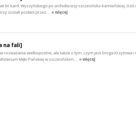
ii bł. kard. Wyszyńskiego po archidiecezji szczecińsko-kamieńskiej. Dziś o
órzy zostali posłani przez…
» więcej
 na fali]
e rozważania wielkopostne, ale także o tym, czym jest Droga Krzyżowa i 
 Misterium Męki Pańskiej w szczecińskim…
» więcej