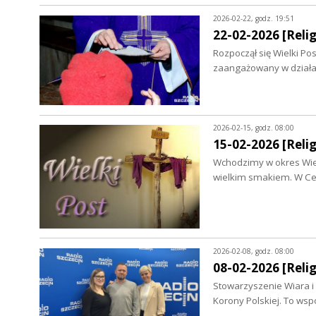
2026-02-22, godz. 19:51
22-02-2026 [Relig
Rozpoczął się Wielki Pos
zaangażowany w działa
2026-02-15, godz. 08:00
15-02-2026 [Relig
Wchodzimy w okres Wiel
wielkim smakiem. W Cer
2026-02-08, godz. 08:00
08-02-2026 [Relig
Stowarzyszenie Wiara i Ś
Korony Polskiej. To ws