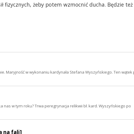
ił fizycznych, żeby potem wzmocnić ducha. Będzie też
zenie. Maryjność w wykonaniu kardynała Stefana Wyszyńskiego. Ten wątek 
eka nas w tym roku? Trwa peregrynacja relikwii bł. kard. Wyszyńskiego po
 na fali]