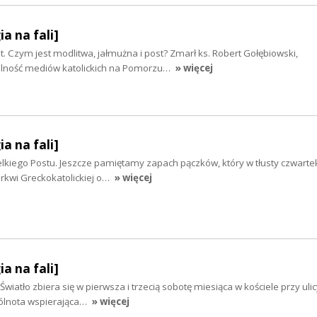
ia na fali]
t. Czym jest modlitwa, jałmużna i post? Zmarł ks. Robert Gołębiowski,
lność mediów katolickich na Pomorzu…
» więcej
ia na fali]
kiego Postu. Jeszcze pamiętamy zapach pączków, który w tłusty czwartek
kwi Greckokatolickiej o…
» więcej
ia na fali]
wiatło zbiera się w pierwsza i trzecią sobotę miesiąca w kościele przy uli
pólnota wspierająca…
» więcej