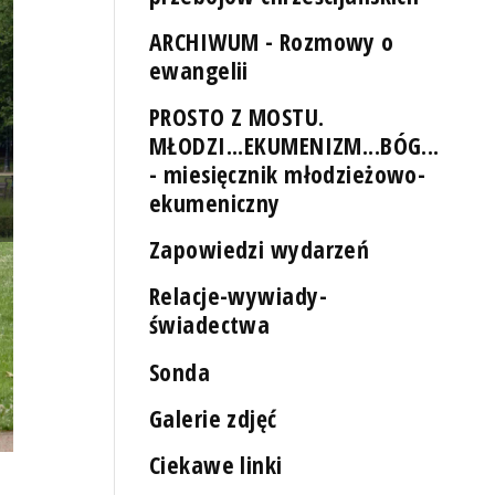
ARCHIWUM - Rozmowy o
ewangelii
PROSTO Z MOSTU.
MŁODZI...EKUMENIZM...BÓG...
- miesięcznik młodzieżowo-
ekumeniczny
Zapowiedzi wydarzeń
Relacje-wywiady-
świadectwa
Sonda
Galerie zdjęć
Ciekawe linki
Fot. Piotr Kołodziejski [Radio Szczecin]