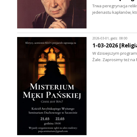
Trwa peregrynacja relikw
jedenastu kapłanów, kt
2026-03-01, godz. 08:00
1-03-2026 [Religia
W dzisiejszym programi
Żale. Zaprosimy też na