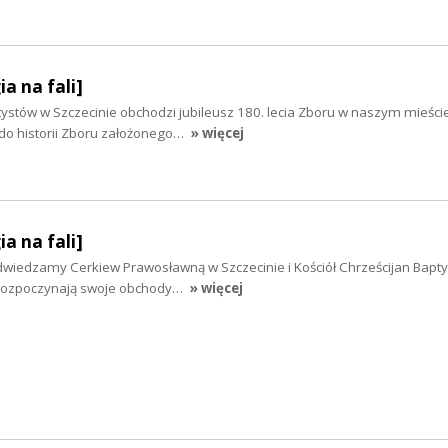
ia na fali]
tystów w Szczecinie obchodzi jubileusz 180. lecia Zboru w naszym mieście
 do historii Zboru założonego…
» więcej
ia na fali]
i odwiedzamy Cerkiew Prawosławną w Szczecinie i Kościół Chrześcijan Bapt
i rozpoczynają swoje obchody…
» więcej