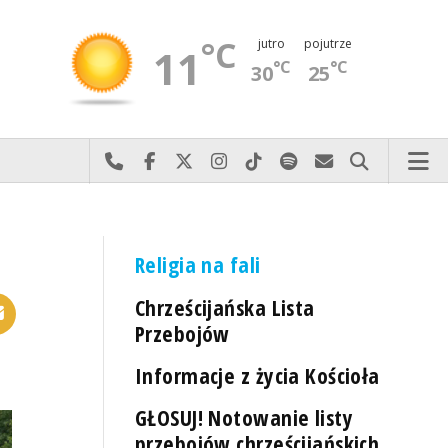
°C
jutro
pojutrze
11
°C
°C
30
25
Najlepiej po prostu do nas zadzwoń
Odwiedź nas na Facebook-u
Odwiedź nas na X
Odwiedź nas na Instagram-ie
Odwiedź nas na TikTok-u
Szukaj nas na Spotify
Wyślij do nas 
Szukaj
Religia na fali
Chrześcijańska Lista
Przebojów
Informacje z życia Kościoła
GŁOSUJ! Notowanie listy
przebojów chrześcijańskich