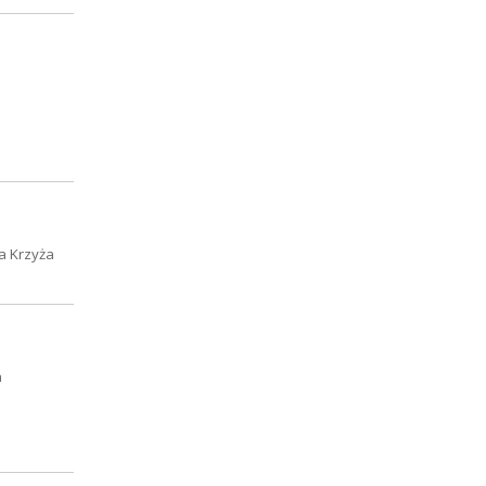
a Krzyża
a