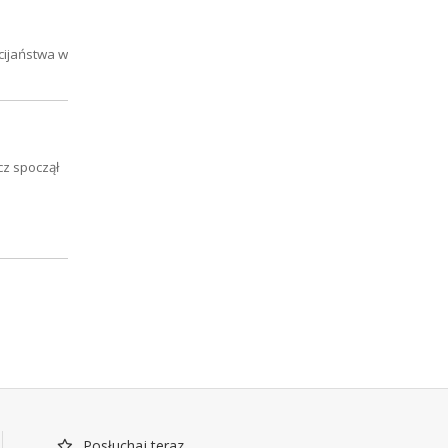
ścijaństwa w
cz spoczął
Posłuchaj teraz