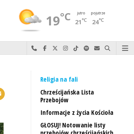
°C
jutro
pojutrze
19
°C
°C
21
24
Najlepiej po prostu do nas zadzwoń
Odwiedź nas na Facebook-u
Odwiedź nas na X
Odwiedź nas na Instagram-ie
Odwiedź nas na TikTok-u
Szukaj nas na Spotify
Wyślij do nas 
Szukaj
Religia na fali
Chrześcijańska Lista
Przebojów
Informacje z życia Kościoła
GŁOSUJ! Notowanie listy
przebojów chrześcijańskich