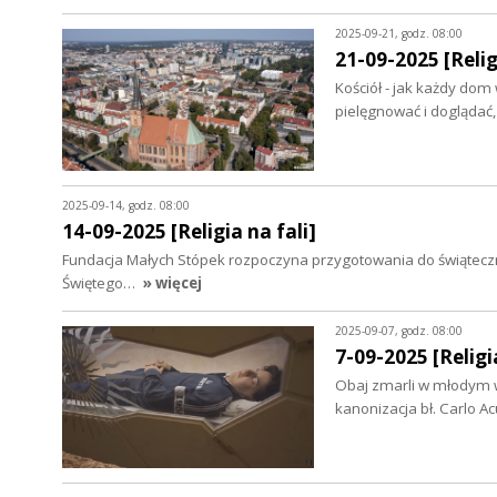
2025-09-21, godz. 08:00
21-09-2025 [Relig
Kościół - jak każdy dom 
pielęgnować i doglądać,
2025-09-14, godz. 08:00
14-09-2025 [Religia na fali]
Fundacja Małych Stópek rozpoczyna przygotowania do świąteczny
Świętego…
» więcej
2025-09-07, godz. 08:00
7-09-2025 [Religia
Obaj zmarli w młodym w
kanonizacja bł. Carlo Ac