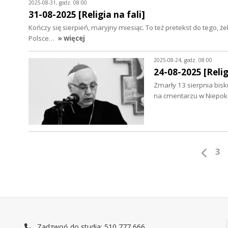
2025-08-31, godz. 08:00
31-08-2025 [Religia na fali]
Kończy się sierpień, maryjny miesiąc. To też pretekst do tego, 
Polsce…
» więcej
2025-08-24, godz. 08:00
24-08-2025 [Relig
Zmarły 13 sierpnia bisk
na cmentarzu w Niepoka
3
Zadzwoń do studia: 510 777 666