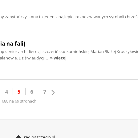
żeby zapytać czy ikona to jeden z najlepiej rozpoznawanych symboli chrze
ia na fali]
up senior archidiecezji szczecińsko-kamieńskiej Marian Błażej Kruszyłowi
lanowie. Dziś w audycji…
» więcej
4
5
6
7
688 na 69 stronach
radioszczecin.pl