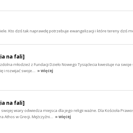
iele. Kto dziś tak naprawdę potrzebuje ewangelizacji i które tereny dziś 
ia na fali]
, zdolna młodzież z Fundacji Dzieło Nowego Tysiąclecia kwestuje na swoje
się i rozwijać swoje…
» więcej
ia na fali]
wojej wiary odwiedza miejsca dla jego religii ważne. Dla Kościoła Praw
ra Athos w Grecji. Mężczyźni…
» więcej