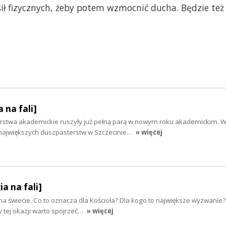
ił fizycznych, żeby potem wzmocnić ducha. Będzie też
 na fali]
rstwa akademickie ruszyły już pełną parą w nowym roku akademickim. W
największych duszpasterstw w Szczecinie…
» więcej
ia na fali]
 na świecie. Co to oznacza dla Kościoła? Dla kogo to największe wyzwanie?
y tej okazji warto spojrzeć…
» więcej