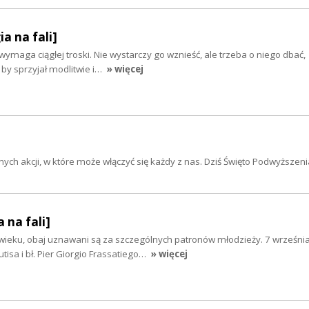
ia na fali]
wymaga ciągłej troski. Nie wystarczy go wznieść, ale trzeba o niego dbać,
 by sprzyjał modlitwie i…
» więcej
ch akcji, w które może włączyć się każdy z nas. Dziś Święto Podwyższeni
 na fali]
ieku, obaj uznawani są za szczególnych patronów młodzieży. 7 wrześni
utisa i bł. Pier Giorgio Frassatiego…
» więcej