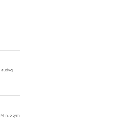
 audycji
 M.in. o tym