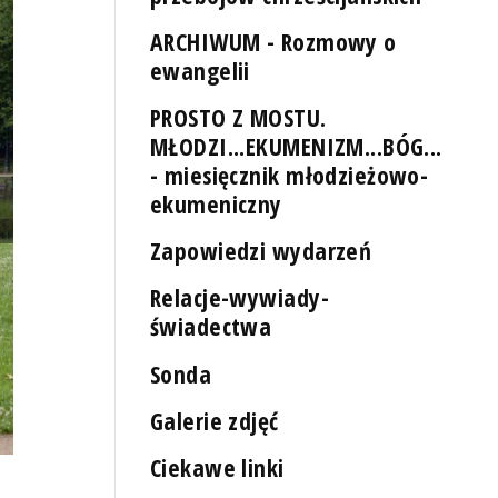
ARCHIWUM - Rozmowy o
ewangelii
PROSTO Z MOSTU.
MŁODZI...EKUMENIZM...BÓG...
- miesięcznik młodzieżowo-
ekumeniczny
Zapowiedzi wydarzeń
Relacje-wywiady-
świadectwa
Sonda
Galerie zdjęć
Ciekawe linki
Fot. Piotr Kołodziejski [Radio Szczecin]