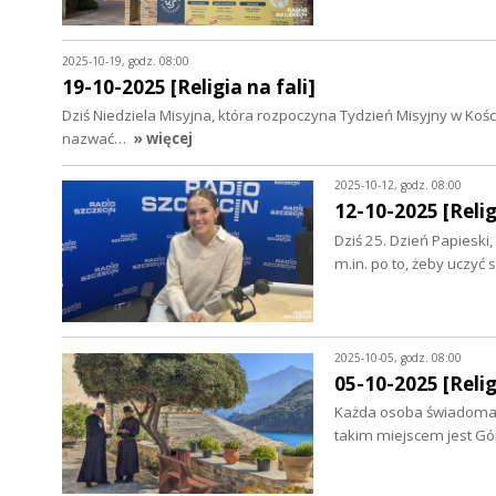
2025-10-19, godz. 08:00
19-10-2025 [Religia na fali]
Dziś Niedziela Misyjna, która rozpoczyna Tydzień Misyjny w Kośc
nazwać…
» więcej
2025-10-12, godz. 08:00
12-10-2025 [Relig
Dziś 25. Dzień Papieski
m.in. po to, żeby uczyć 
2025-10-05, godz. 08:00
05-10-2025 [Relig
Każda osoba świadoma s
takim miejscem jest Gó