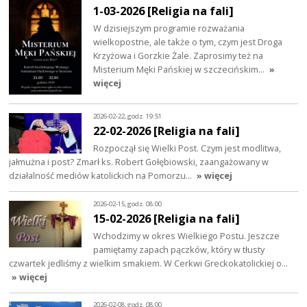
1-03-2026 [Religia na fali]
W dzisiejszym programie rozważania
wielkopostne, ale także o tym, czym jest Droga
Krzyżowa i Gorzkie Żale. Zaprosimy też na
Misterium Męki Pańskiej w szczecińskim…
»
więcej
2026-02-22, godz. 19:51
22-02-2026 [Religia na fali]
Rozpoczął się Wielki Post. Czym jest modlitwa,
jałmużna i post? Zmarł ks. Robert Gołębiowski, zaangażowany w
działalność mediów katolickich na Pomorzu…
» więcej
2026-02-15, godz. 08:00
15-02-2026 [Religia na fali]
Wchodzimy w okres Wielkiego Postu. Jeszcze
pamiętamy zapach pączków, który w tłusty
czwartek jedliśmy z wielkim smakiem. W Cerkwi Greckokatolickiej o…
» więcej
2026-02-08, godz. 08:00