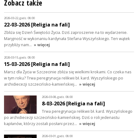
Zobacz także
2026-03-22, godz. 08:00
22-03-2026 [Religia na fali]
Zbliża się Dzień Świętości Życia. Dziś zaproszenie na to wydarzenie.
Maryjność w wykonaniu kardynała Stefana Wyszyńskiego. Ten wątek
przybliży nam…
» więcej
2026-03-15, godz. 08:00
15-03-2026 [Religia na fali]
Marsz dla Życia w Szczecinie zbliża się wielkimi krokami. Co czeka nas
w tym roku? Trwa peregrynacja relikwii bł. kard. Wyszyńskiego po
archidiecezji szczecińsko-kamieńskiej…
» więcej
2026-03-08, godz. 08:00
8-03-2026 [Religia na fali]
Trwa peregrynacja relikwii bł. kard. Wyszyńskiego
po archidiecezji szczecińsko-kamieńskiej. Dziś o roli jedenastu
kapłanów, którzy zostali posłani przez…
» więcej
2026-03-01, godz. 08:00