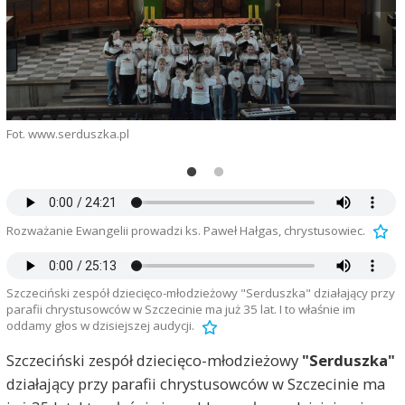
Fot. www.serduszka.pl
F
Rozważanie Ewangelii prowadzi ks. Paweł Hałgas, chrystusowiec.
Szczeciński zespół dziecięco-młodzieżowy "Serduszka" działający przy
parafii chrystusowców w Szczecinie ma już 35 lat. I to właśnie im
oddamy głos w dzisiejszej audycji.
Szczeciński zespół dziecięco-młodzieżowy
"Serduszka"
działający przy parafii chrystusowców w Szczecinie ma