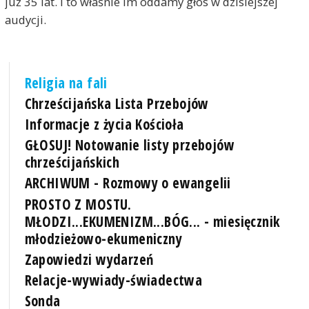
już 35 lat. I to właśnie im oddamy głos w dzisiejszej
audycji.
Religia na fali
Chrześcijańska Lista Przebojów
Informacje z życia Kościoła
GŁOSUJ! Notowanie listy przebojów
chrześcijańskich
ARCHIWUM - Rozmowy o ewangelii
PROSTO Z MOSTU.
MŁODZI...EKUMENIZM...BÓG... - miesięcznik
młodzieżowo-ekumeniczny
Zapowiedzi wydarzeń
Relacje-wywiady-świadectwa
Sonda