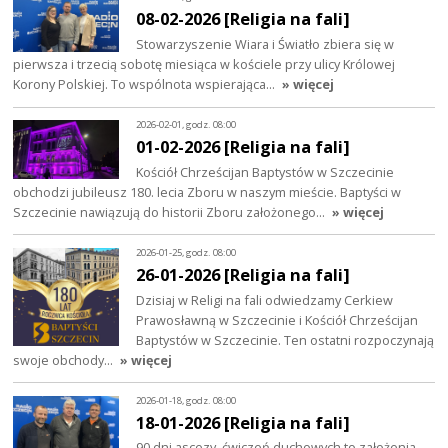
08-02-2026 [Religia na fali]
Stowarzyszenie Wiara i Światło zbiera się w
pierwsza i trzecią sobotę miesiąca w kościele przy ulicy Królowej
Korony Polskiej. To wspólnota wspierająca…
» więcej
2026-02-01, godz. 08:00
01-02-2026 [Religia na fali]
Kościół Chrześcijan Baptystów w Szczecinie
obchodzi jubileusz 180. lecia Zboru w naszym mieście. Baptyści w
Szczecinie nawiązują do historii Zboru założonego…
» więcej
2026-01-25, godz. 08:00
26-01-2026 [Religia na fali]
Dzisiaj w Religi na fali odwiedzamy Cerkiew
Prawosławną w Szczecinie i Kościół Chrześcijan
Baptystów w Szczecinie. Ten ostatni rozpoczynają
swoje obchody…
» więcej
2026-01-18, godz. 08:00
18-01-2026 [Religia na fali]
90 dni ascezy, ćwiczeń duchowych to założenia