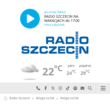
SŁUCHAJ TERAZ
RADIO SZCZECIN NA
WAKACJACH do 17:00
Anna Łukaszek
°C
jutro
pojutrze
22
°C
°C
24
29
Najlepiej po prostu do nas zadzwoń
Odwiedź nas na Facebook-u
Odwiedź nas na X
Odwiedź nas na Instagram-ie
Odwiedź nas na TikTok-u
Szukaj nas na Spotify
Wyślij do nas w
Szukaj
Radio Szczecin
»
Religia na fali
»
Religia na fali