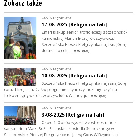
Zobacz także
2025-08-17, godz. 08:00
17-08-2025 [Religia na fali]
Zmarł biskup senior archidiecezji szczecińsko-
kamieńskiej Marian Błażej Kruszyłowicz.
Szczecińska Piesza Pielgrzymka na Jasną Górę
dotarła do celu…
» więcej
2025-08-10, godz. 08:00
10-08-2025 [Religia na fali]
Szczecińska Piesza Pielgrzymka na Jasną Górę
coraz bliżej celu. Dziś w programie o tym, czy możemy liczyć na
frekwencyjny wzrost w przyszłości. W audycji…
» więcej
2025-08-03, godz. 08:00
3-08-2025 [Religia na fali]
Około 150 osób wyszło we wtorek rano z
sanktuarium Matki Bożej Fatimskiej z osiedla Słonecznego w
Szczecińskiej Pieszej Pielgrzymce na Jasną Górę. W Rzymie…
»