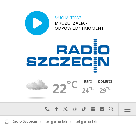
SŁUCHAJ TERAZ
MROZU, ZALIA -
ODPOWIEDNI MOMENT
°C
jutro
pojutrze
22
°C
°C
24
29
Najlepiej po prostu do nas zadzwoń
Odwiedź nas na Facebook-u
Odwiedź nas na X
Odwiedź nas na Instagram-ie
Odwiedź nas na TikTok-u
Szukaj nas na Spotify
Wyślij do nas w
Szukaj
Radio Szczecin
»
Religia na fali
»
Religia na fali