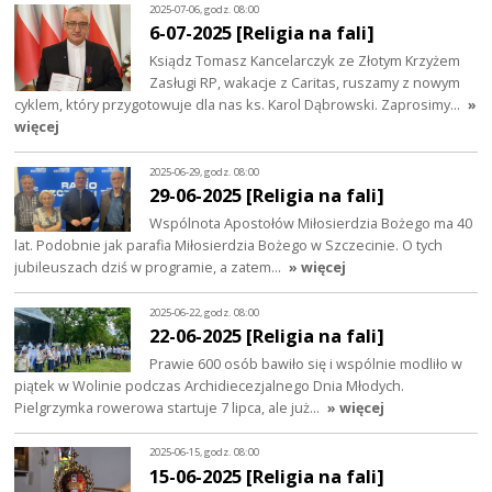
2025-07-06, godz. 08:00
6-07-2025 [Religia na fali]
Ksiądz Tomasz Kancelarczyk ze Złotym Krzyżem
Zasługi RP, wakacje z Caritas, ruszamy z nowym
cyklem, który przygotowuje dla nas ks. Karol Dąbrowski. Zaprosimy…
»
więcej
2025-06-29, godz. 08:00
29-06-2025 [Religia na fali]
Wspólnota Apostołów Miłosierdzia Bożego ma 40
lat. Podobnie jak parafia Miłosierdzia Bożego w Szczecinie. O tych
jubileuszach dziś w programie, a zatem…
» więcej
2025-06-22, godz. 08:00
22-06-2025 [Religia na fali]
Prawie 600 osób bawiło się i wspólnie modliło w
piątek w Wolinie podczas Archidiecezjalnego Dnia Młodych.
Pielgrzymka rowerowa startuje 7 lipca, ale już…
» więcej
2025-06-15, godz. 08:00
15-06-2025 [Religia na fali]