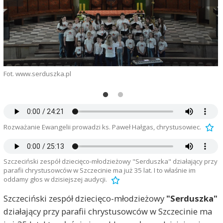
Fot. www.serduszka.pl
F
Rozważanie Ewangelii prowadzi ks. Paweł Hałgas, chrystusowiec.
Szczeciński zespół dziecięco-młodzieżowy "Serduszka" działający przy
parafii chrystusowców w Szczecinie ma już 35 lat. I to właśnie im
oddamy głos w dzisiejszej audycji.
Szczeciński zespół dziecięco-młodzieżowy
"Serduszka"
działający przy parafii chrystusowców w Szczecinie ma