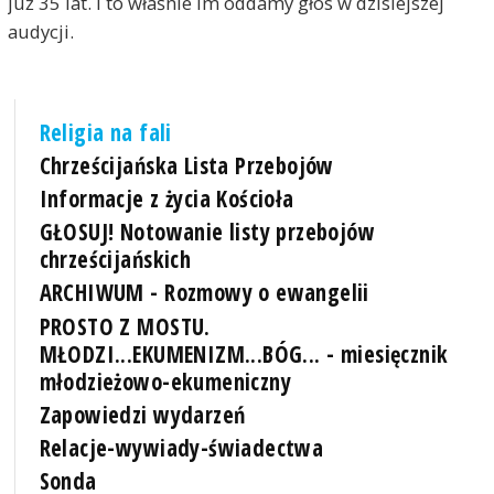
już 35 lat. I to właśnie im oddamy głos w dzisiejszej
audycji.
Religia na fali
Chrześcijańska Lista Przebojów
Informacje z życia Kościoła
GŁOSUJ! Notowanie listy przebojów
chrześcijańskich
ARCHIWUM - Rozmowy o ewangelii
PROSTO Z MOSTU.
MŁODZI...EKUMENIZM...BÓG... - miesięcznik
młodzieżowo-ekumeniczny
Zapowiedzi wydarzeń
Relacje-wywiady-świadectwa
Sonda