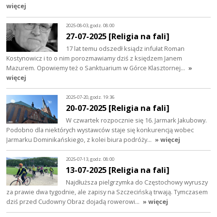
więcej
2025-08-03, godz. 08:00
27-07-2025 [Religia na fali]
17 lat temu odszedł ksiądz infułat Roman
Kostynowicz i to o nim porozmawiamy dziś z księdzem Janem
Mazurem. Opowiemy też o Sanktuarium w Górce Klasztornej…
»
więcej
2025-07-20, godz. 19:36
20-07-2025 [Religia na fali]
W czwartek rozpocznie się 16. Jarmark Jakubowy.
Podobno dla niektórych wystawców staje się konkurencją wobec
Jarmarku Dominikańskiego, z kolei biura podróży…
» więcej
2025-07-13, godz. 08:00
13-07-2025 [Religia na fali]
Najdłuższa pielgrzymka do Częstochowy wyruszy
za prawie dwa tygodnie, ale zapisy na Szczecińską trwają. Tymczasem
dziś przed Cudowny Obraz dojadą rowerowi…
» więcej