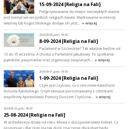
15-09-2024 [Religia na Fali]
Pielgrzymowanie do miejsc niezwykłych ważne
jest niemal we wszystkich religiach świata. Wędrowanie w intencji
własnej lub kogoś bliskiego dodaje sił i jest…
» więcej
2024-09-08, godz. 08:00
8-09-2024 [Religia na Fali]
Parlament w Szczecinie? Tak właśnie będzie od
13 do 15 września. A chodzi o Parlament Jakubowy. To spotkanie
pątników, pasjonatów oraz organizacji związanych…
» więcej
2024-09-01, godz. 08:00
1-09-2024 [Religia na Fali]
Czym jest czyściec, co o nim mówi Katechizm
Kościoła Katolickiego. O tym temacie porozmawiamy z członkami
wspólnoty Apostolstwo Pomocy Duszom Czyśćcow…
» więcej
2024-08-25, godz. 08:00
25-08-2024 [Religia na Fali]
W archidiecezji działa od roku. Mowa o duszpasterstwie kobiet. Co
proponuje i dlaczego ma tak duże znaczenie dla kobiet będą