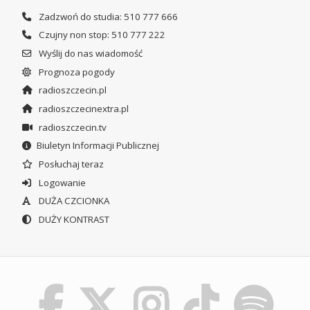
Zadzwoń do studia: 510 777 666
Czujny non stop: 510 777 222
Wyślij do nas wiadomość
Prognoza pogody
radioszczecin.pl
radioszczecinextra.pl
radioszczecin.tv
Biuletyn Informacji Publicznej
Posłuchaj teraz
Logowanie
DUŻA CZCIONKA
DUŻY KONTRAST