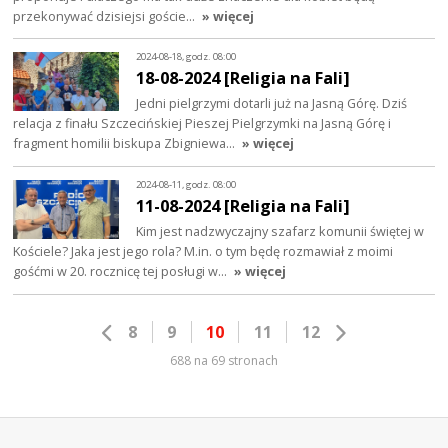
przekonywać dzisiejsi goście…
» więcej
2024-08-18, godz. 08:00
18-08-2024 [Religia na Fali]
Jedni pielgrzymi dotarli już na Jasną Górę. Dziś
relacja z finału Szczecińskiej Pieszej Pielgrzymki na Jasną Górę i
fragment homilii biskupa Zbigniewa…
» więcej
2024-08-11, godz. 08:00
11-08-2024 [Religia na Fali]
Kim jest nadzwyczajny szafarz komunii świętej w
Kościele? Jaka jest jego rola? M.in. o tym będę rozmawiał z moimi
gośćmi w 20. rocznicę tej posługi w…
» więcej
8
9
10
11
12
688 na 69 stronach