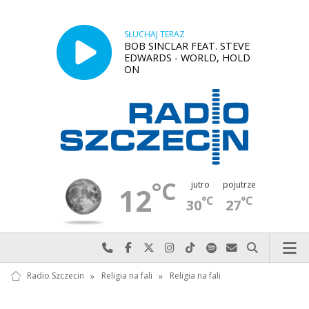
SŁUCHAJ TERAZ
BOB SINCLAR FEAT. STEVE
EDWARDS - WORLD, HOLD
ON
°C
jutro
pojutrze
12
°C
°C
30
27
Najlepiej po prostu do nas zadzwoń
Odwiedź nas na Facebook-u
Odwiedź nas na X
Odwiedź nas na Instagram-ie
Odwiedź nas na TikTok-u
Szukaj nas na Spotify
Wyślij do nas w
Szukaj
Radio Szczecin
»
Religia na fali
»
Religia na fali