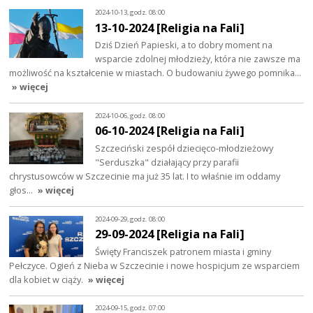
2024-10-13, godz. 08:00
13-10-2024 [Religia na Fali]
Dziś Dzień Papieski, a to dobry moment na
wsparcie zdolnej młodzieży, która nie zawsze ma
możliwość na kształcenie w miastach. O budowaniu żywego pomnika…
» więcej
2024-10-06, godz. 08:00
06-10-2024 [Religia na Fali]
Szczeciński zespół dziecięco-młodzieżowy
"Serduszka" działający przy parafii
chrystusowców w Szczecinie ma już 35 lat. I to właśnie im oddamy
głos…
» więcej
2024-09-29, godz. 08:00
29-09-2024 [Religia na Fali]
Święty Franciszek patronem miasta i gminy
Pełczyce. Ogień z Nieba w Szczecinie i nowe hospicjum ze wsparciem
dla kobiet w ciąży.
» więcej
2024-09-15, godz. 07:00