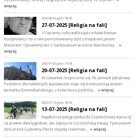
więcej
2025-08-03, godz. 08:00
27-07-2025 [Religia na fali]
17 lat temu odszedł ksiądz infułat Roman
Kostynowicz i to o nim porozmawiamy dziś z księdzem Janem
Mazurem. Opowiemy też o Sanktuarium w Górce Klasztornej…
»
więcej
2025-07-20, godz. 19:36
20-07-2025 [Religia na fali]
W czwartek rozpocznie się 16. Jarmark Jakubowy.
Podobno dla niektórych wystawców staje się konkurencją wobec
Jarmarku Dominikańskiego, z kolei biura podróży…
» więcej
2025-07-13, godz. 08:00
13-07-2025 [Religia na fali]
Najdłuższa pielgrzymka do Częstochowy wyruszy
za prawie dwa tygodnie, ale zapisy na Szczecińską trwają. Tymczasem
dziś przed Cudowny Obraz dojadą rowerowi…
» więcej