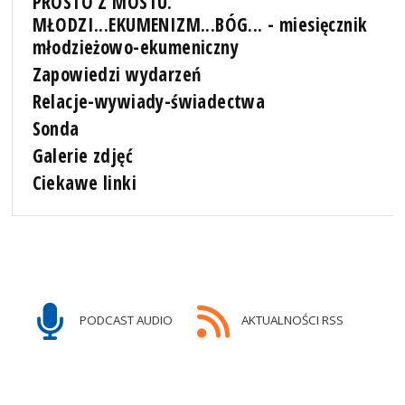
PROSTO Z MOSTU.
MŁODZI...EKUMENIZM...BÓG... - miesięcznik
młodzieżowo-ekumeniczny
Zapowiedzi wydarzeń
Relacje-wywiady-świadectwa
Sonda
Galerie zdjęć
Ciekawe linki
PODCAST AUDIO
AKTUALNOŚCI RSS