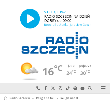
SŁUCHAJ TERAZ
RADIO SZCZECIN NA DZIEŃ
DOBRY do 09:00
Robert Bochenko, Jarosław Gowin
°C
jutro
pojutrze
16
°C
°C
24
30
Najlepiej po prostu do nas zadzwoń
Odwiedź nas na Facebook-u
Odwiedź nas na X
Odwiedź nas na Instagram-ie
Odwiedź nas na TikTok-u
Szukaj nas na Spotify
Wyślij do nas w
Szukaj
Radio Szczecin
»
Religia na fali
»
Religia na fali