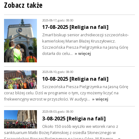
Zobacz także
2025-08-17, godz. 08:00
17-08-2025 [Religia na fali]
Zmarł biskup senior archidiecezji szczecińsko-
kamieńskiej Marian Błażej Kruszyłowicz.
Szczecińska Piesza Pielgrzymka na Jasną Górę
dotarła do celu…
» więcej
2025-08-10, godz. 08:00
10-08-2025 [Religia na fali]
Szczecińska Piesza Pielgrzymka na Jasną Górę
coraz bliżej celu. Dziś w programie o tym, czy możemy liczyć na
frekwencyjny wzrost w przyszłości. W audycji…
» więcej
2025-08-03, godz. 08:00
3-08-2025 [Religia na fali]
Około 150 osób wyszło we wtorek rano z
sanktuarium Matki Bożej Fatimskiej z osiedla Słonecznego w
Szczecińskiej Pieszej Pielgrzymce na Jasną Górę. W Rzymie…
»