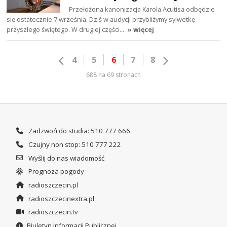
Przełożona kanonizacja Karola Acutisa odbędzie
się ostatecznie 7 września. Dziś w audycji przybliżymy sylwetkę
przyszłego świętego. W drugiej części…
» więcej
4
5
6
7
8
688 na 69 stronach
Zadzwoń do studia: 510 777 666
Czujny non stop: 510 777 222
Wyślij do nas wiadomość
Prognoza pogody
radioszczecin.pl
radioszczecinextra.pl
radioszczecin.tv
Biuletyn Informacji Publicznej