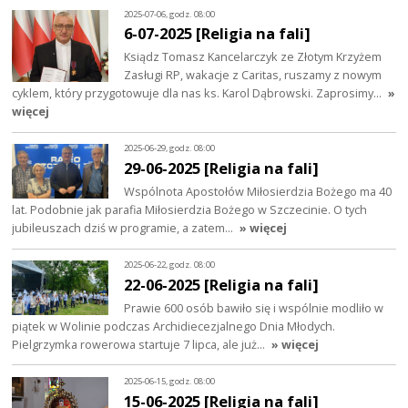
2025-07-06, godz. 08:00
6-07-2025 [Religia na fali]
Ksiądz Tomasz Kancelarczyk ze Złotym Krzyżem
Zasługi RP, wakacje z Caritas, ruszamy z nowym
cyklem, który przygotowuje dla nas ks. Karol Dąbrowski. Zaprosimy…
»
więcej
2025-06-29, godz. 08:00
29-06-2025 [Religia na fali]
Wspólnota Apostołów Miłosierdzia Bożego ma 40
lat. Podobnie jak parafia Miłosierdzia Bożego w Szczecinie. O tych
jubileuszach dziś w programie, a zatem…
» więcej
2025-06-22, godz. 08:00
22-06-2025 [Religia na fali]
Prawie 600 osób bawiło się i wspólnie modliło w
piątek w Wolinie podczas Archidiecezjalnego Dnia Młodych.
Pielgrzymka rowerowa startuje 7 lipca, ale już…
» więcej
2025-06-15, godz. 08:00
15-06-2025 [Religia na fali]