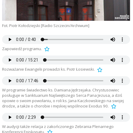
Fot. Piotr Kołodziejski [Radio Szczecin/Archiwum]
Zapowiedź programu.
Rozważanie Ewangelii prowadzi ks. Piotr Łosiewski.
W programie świadectwo ks. Damiana Jędrzejaka. Chrystusowiec
posługuje w Sanktuarium Najświętszego Serca Pana Jezusa, a dziś
opowie o swoim powołaniu, o roli ks. Jana Kaczkowskiego na swojej
drodze, a także o chorobie i męskiej wspólnocie Exodus 90.
W audycji także relacja z zakończonego Zebrania Plenarnego
Konferencji Episkopatu.