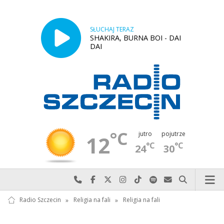
SŁUCHAJ TERAZ
SHAKIRA, BURNA BOI - DAI
DAI
°C
jutro
pojutrze
12
°C
°C
24
30
Najlepiej po prostu do nas zadzwoń
Odwiedź nas na Facebook-u
Odwiedź nas na X
Odwiedź nas na Instagram-ie
Odwiedź nas na TikTok-u
Szukaj nas na Spotify
Wyślij do nas w
Szukaj
Radio Szczecin
»
Religia na fali
»
Religia na fali