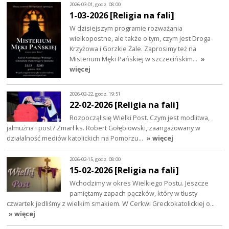
2026-03-01, godz. 08:00
1-03-2026 [Religia na fali]
W dzisiejszym programie rozważania
wielkopostne, ale także o tym, czym jest Droga
Krzyżowa i Gorzkie Żale. Zaprosimy też na
Misterium Męki Pańskiej w szczecińskim…
»
więcej
2026-02-22, godz. 19:51
22-02-2026 [Religia na fali]
Rozpoczął się Wielki Post. Czym jest modlitwa,
jałmużna i post? Zmarł ks. Robert Gołębiowski, zaangażowany w
działalność mediów katolickich na Pomorzu…
» więcej
2026-02-15, godz. 08:00
15-02-2026 [Religia na fali]
Wchodzimy w okres Wielkiego Postu. Jeszcze
pamiętamy zapach pączków, który w tłusty
czwartek jedliśmy z wielkim smakiem. W Cerkwi Greckokatolickiej o…
» więcej