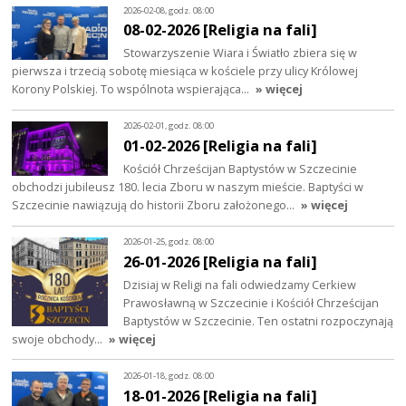
2026-02-08, godz. 08:00
08-02-2026 [Religia na fali]
Stowarzyszenie Wiara i Światło zbiera się w
pierwsza i trzecią sobotę miesiąca w kościele przy ulicy Królowej
Korony Polskiej. To wspólnota wspierająca…
» więcej
2026-02-01, godz. 08:00
01-02-2026 [Religia na fali]
Kościół Chrześcijan Baptystów w Szczecinie
obchodzi jubileusz 180. lecia Zboru w naszym mieście. Baptyści w
Szczecinie nawiązują do historii Zboru założonego…
» więcej
2026-01-25, godz. 08:00
26-01-2026 [Religia na fali]
Dzisiaj w Religi na fali odwiedzamy Cerkiew
Prawosławną w Szczecinie i Kościół Chrześcijan
Baptystów w Szczecinie. Ten ostatni rozpoczynają
swoje obchody…
» więcej
2026-01-18, godz. 08:00
18-01-2026 [Religia na fali]