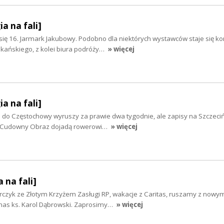
ia na fali]
się 16. Jarmark Jakubowy. Podobno dla niektórych wystawców staje się k
ańskiego, z kolei biura podróży…
» więcej
ia na fali]
 do Częstochowy wyruszy za prawie dwa tygodnie, ale zapisy na Szczeciń
 Cudowny Obraz dojadą rowerowi…
» więcej
 na fali]
czyk ze Złotym Krzyżem Zasługi RP, wakacje z Caritas, ruszamy z nowy
 nas ks. Karol Dąbrowski. Zaprosimy…
» więcej