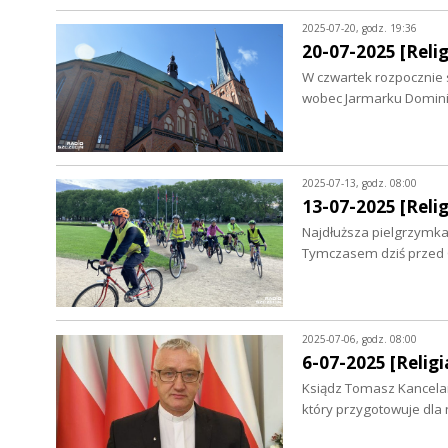
2025-07-20, godz. 19:36
20-07-2025 [Relig
W czwartek rozpocznie 
wobec Jarmarku Dominik
2025-07-13, godz. 08:00
13-07-2025 [Relig
Najdłuższa pielgrzymka
Tymczasem dziś przed
2025-07-06, godz. 08:00
6-07-2025 [Religia
Ksiądz Tomasz Kancelar
który przygotowuje dla