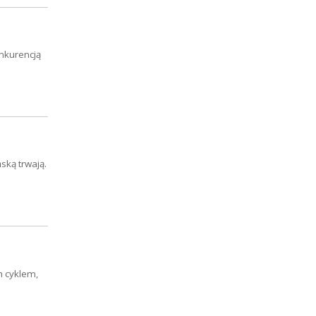
onkurencją
ską trwają.
m cyklem,