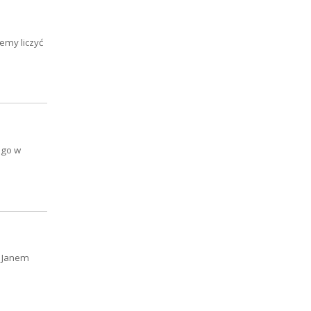
emy liczyć
ego w
m Janem