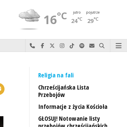
°C
jutro
pojutrze
16
°C
°C
24
29
Najlepiej po prostu do nas zadzwoń
Odwiedź nas na Facebook-u
Odwiedź nas na X
Odwiedź nas na Instagram-ie
Odwiedź nas na TikTok-u
Szukaj nas na Spotify
Wyślij do nas 
Szukaj
Religia na fali
Chrześcijańska Lista
Przebojów
Informacje z życia Kościoła
GŁOSUJ! Notowanie listy
przebojów chrześcijańskich