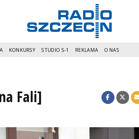
A
KONKURSY
STUDIO S-1
REKLAMA
O NAS
na Fali]