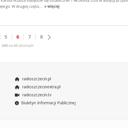
Karola Acutisa odbędzie się ostatecznie 7 września. Dziś w audycji przyb
ętego. W drugiej części…
» więcej
5
6
7
8
688 na 69 stronach
radioszczecin.pl
radioszczecinextra.pl
radioszczecin.tv
Biuletyn Informacji Publicznej