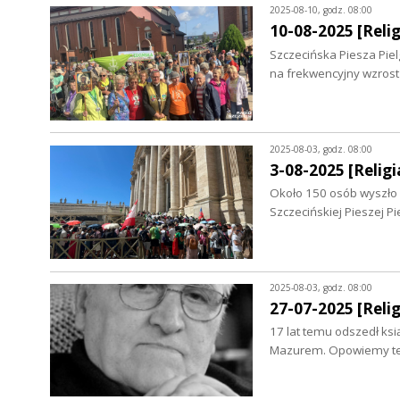
2025-08-10, godz. 08:00
10-08-2025 [Relig
Szczecińska Piesza Piel
na frekwencyjny wzrost
2025-08-03, godz. 08:00
3-08-2025 [Religia
Około 150 osób wyszło 
Szczecińskiej Pieszej 
2025-08-03, godz. 08:00
27-07-2025 [Relig
17 lat temu odszedł ks
Mazurem. Opowiemy też