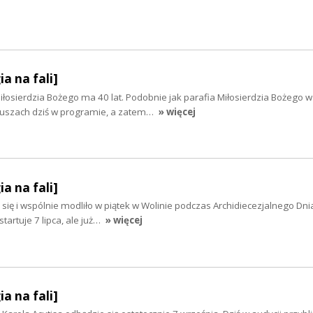
ia na fali]
łosierdzia Bożego ma 40 lat. Podobnie jak parafia Miłosierdzia Bożego w
leuszach dziś w programie, a zatem…
» więcej
ia na fali]
się i wspólnie modliło w piątek w Wolinie podczas Archidiecezjalnego Dni
artuje 7 lipca, ale już…
» więcej
ia na fali]