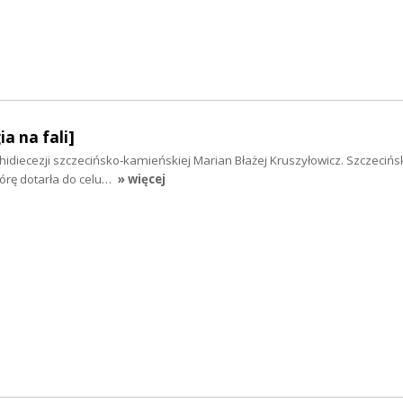
ia na fali]
hidiecezji szczecińsko-kamieńskiej Marian Błażej Kruszyłowicz. Szczecińs
órę dotarła do celu…
» więcej