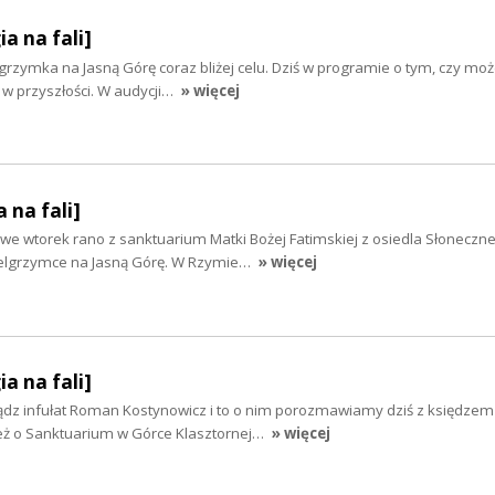
ia na fali]
grzymka na Jasną Górę coraz bliżej celu. Dziś w programie o tym, czy moż
 w przyszłości. W audycji…
» więcej
 na fali]
we wtorek rano z sanktuarium Matki Bożej Fatimskiej z osiedla Słoneczn
Pielgrzymce na Jasną Górę. W Rzymie…
» więcej
ia na fali]
iądz infułat Roman Kostynowicz i to o nim porozmawiamy dziś z księdze
 o Sanktuarium w Górce Klasztornej…
» więcej