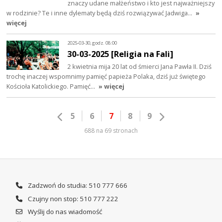
znaczy udane małżeństwo i kto jest najważniejszy
w rodzinie? Te i inne dylematy będą dziś rozwiązywać Jadwiga…
»
więcej
2025-03-30, godz. 08:00
30-03-2025 [Religia na Fali]
2 kwietnia mija 20 lat od śmierci Jana Pawła II. Dziś
trochę inaczej wspomnimy pamięć papieża Polaka, dziś już świętego
Kościoła Katolickiego. Pamięć…
» więcej
5
6
7
8
9
688 na 69 stronach
Zadzwoń do studia: 510 777 666
Czujny non stop: 510 777 222
Wyślij do nas wiadomość