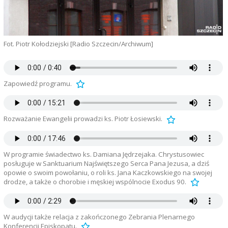
Fot. Piotr Kołodziejski [Radio Szczecin/Archiwum]
Zapowiedź programu.
Rozważanie Ewangelii prowadzi ks. Piotr Łosiewski.
W programie świadectwo ks. Damiana Jędrzejaka. Chrystusowiec
posługuje w Sanktuarium Najświętszego Serca Pana Jezusa, a dziś
opowie o swoim powołaniu, o roli ks. Jana Kaczkowskiego na swojej
drodze, a także o chorobie i męskiej wspólnocie Exodus 90.
W audycji także relacja z zakończonego Zebrania Plenarnego
Konferencji Episkopatu.