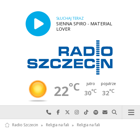
SŁUCHAJ TERAZ
SIENNA SPIRO - MATERIAL
LOVER
°C
jutro
pojutrze
22
°C
°C
30
32
Najlepiej po prostu do nas zadzwoń
Odwiedź nas na Facebook-u
Odwiedź nas na X
Odwiedź nas na Instagram-ie
Odwiedź nas na TikTok-u
Szukaj nas na Spotify
Wyślij do nas w
Szukaj
Radio Szczecin
»
Religia na fali
»
Religia na fali