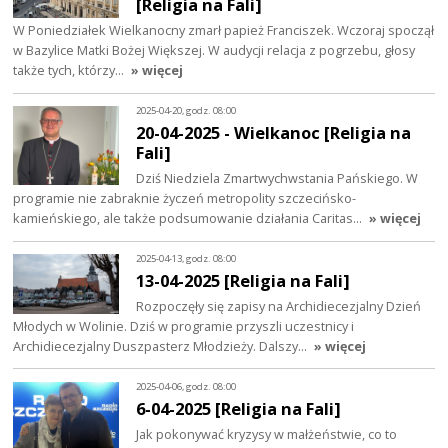
[Religia na Fali]
W Poniedziałek Wielkanocny zmarł papież Franciszek. Wczoraj spoczął
w Bazylice Matki Bożej Większej. W audycji relacja z pogrzebu, głosy
także tych, którzy…
» więcej
2025-04-20, godz. 08:00
20-04-2025 - Wielkanoc [Religia na
Fali]
Dziś Niedziela Zmartwychwstania Pańskiego. W
programie nie zabraknie życzeń metropolity szczecińsko-
kamieńskiego, ale także podsumowanie działania Caritas…
» więcej
2025-04-13, godz. 08:00
13-04-2025 [Religia na Fali]
Rozpoczęły się zapisy na Archidiecezjalny Dzień
Młodych w Wolinie. Dziś w programie przyszli uczestnicy i
Archidiecezjalny Duszpasterz Młodzieży. Dalszy…
» więcej
2025-04-06, godz. 08:00
6-04-2025 [Religia na Fali]
Jak pokonywać kryzysy w małżeństwie, co to