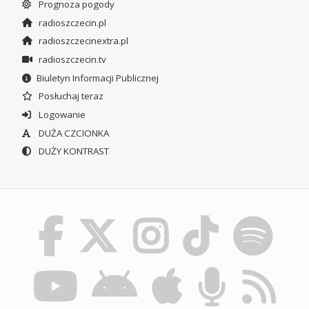
Prognoza pogody
radioszczecin.pl
radioszczecinextra.pl
radioszczecin.tv
Biuletyn Informacji Publicznej
Posłuchaj teraz
Logowanie
DUŻA CZCIONKA
DUŻY KONTRAST