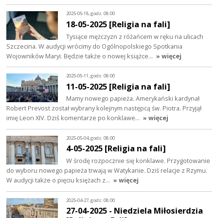
2025-05-18, godz. 08:00
18-05-2025 [Religia na fali]
Tysiące mężczyzn z różańcem w ręku na ulicach
Szczecina. W audycji wrócimy do Ogólnopolskiego Spotkania
Wojowników Maryi. Będzie także o nowej książce…
» więcej
2025-05-11, godz. 08:00
11-05-2025 [Religia na fali]
Mamy nowego papieża. Amerykański kardynał
Robert Prevost został wybrany kolejnym następcą św. Piotra. Przyjął
imię Leon XIV. Dziś komentarze po konklawe…
» więcej
2025-05-04, godz. 08:00
4-05-2025 [Religia na fali]
W środę rozpocznie się konklawe. Przygotowanie
do wyboru nowego papieża trwają w Watykanie. Dziś relacje z Rzymu.
W audycji także o pięciu księżach z…
» więcej
2025-04-27, godz. 08:00
27-04-2025 - Niedziela Miłosierdzia