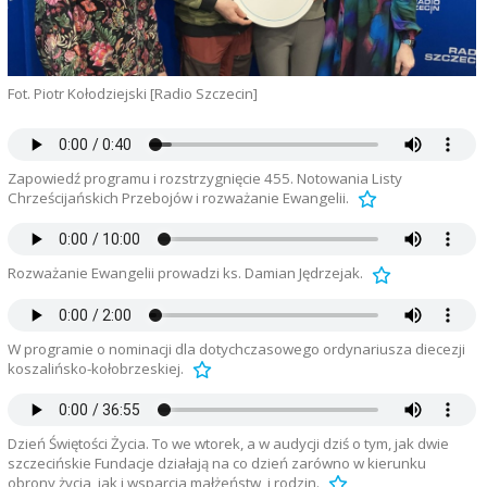
Fot. Piotr Kołodziejski [Radio Szczecin]
Zapowiedź programu i rozstrzygnięcie 455. Notowania Listy
Chrześcijańskich Przebojów i rozważanie Ewangelii.
Rozważanie Ewangelii prowadzi ks. Damian Jędrzejak.
W programie o nominacji dla dotychczasowego ordynariusza diecezji
koszalińsko-kołobrzeskiej.
Dzień Świętości Życia. To we wtorek, a w audycji dziś o tym, jak dwie
szczecińskie Fundacje działają na co dzień zarówno w kierunku
obrony życia, jak i wsparcia małżeństw, i rodzin.