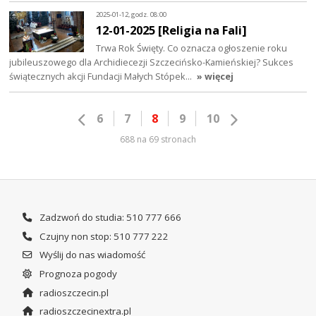
2025-01-12, godz. 08:00
12-01-2025 [Religia na Fali]
Trwa Rok Święty. Co oznacza ogłoszenie roku
jubileuszowego dla Archidiecezji Szczecińsko-Kamieńskiej? Sukces
świątecznych akcji Fundacji Małych Stópek…
» więcej
6
7
8
9
10
688 na 69 stronach
Zadzwoń do studia: 510 777 666
Czujny non stop: 510 777 222
Wyślij do nas wiadomość
Prognoza pogody
radioszczecin.pl
radioszczecinextra.pl