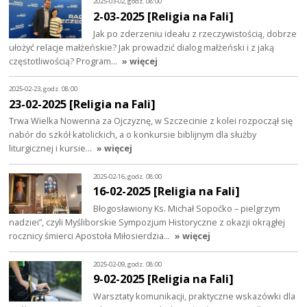
2025-03-02, godz. 08:00
2-03-2025 [Religia na Fali]
Jak po zderzeniu ideału z rzeczywistością, dobrze
ułożyć relacje małżeńskie? Jak prowadzić dialog małżeński i z jaką
częstotliwością? Program…
» więcej
2025-02-23, godz. 08:00
23-02-2025 [Religia na Fali]
Trwa Wielka Nowenna za Ojczyznę, w Szczecinie z kolei rozpoczął się
nabór do szkół katolickich, a o konkursie biblijnym dla służby
liturgicznej i kursie…
» więcej
2025-02-16, godz. 08:00
16-02-2025 [Religia na Fali]
Błogosławiony Ks. Michał Sopoćko – pielgrzym
nadziei”, czyli Myśliborskie Sympozjum Historyczne z okazji okrągłej
rocznicy śmierci Apostoła Miłosierdzia…
» więcej
2025-02-09, godz. 08:00
9-02-2025 [Religia na Fali]
Warsztaty komunikacji, praktyczne wskazówki dla