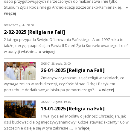
osób przygotowujących narzeczonych do małżeństwa i nie tylko.
Studium Życia Rodzinnego Archidiecezji Szczecińsko-Kamieńskiej…
»
więcej
2025-02-02, godz. 08:00
2-02-2025 [Religia na Fali]
2 lutego przypada Święto Ofiarowania Pańskiego. A od 1997 roku to
także, decyzją papieża Jan Pawła II Dzień Życia Konsekrowanego. I dziś
w audycji właśnie…
» więcej
2025-01-26, godz. 08:00
26-01-2025 [Religia na Fali]
Zmiany w organizacji zajęć religii w szkołach, co
wymaga zmian w archidiecezji, czy Kościół nad Odrą i Bałtykiem
potrzebuje dodatkowego biskupa pomocniczego?…
» więcej
2025-01-17, godz. 19:48
19-01-2025 [Religia na Fali]
Trwa Tydzień Modlitw o Jedność Chrześcijan. Jak
dziś budować dialog międzywyznaniowy? Gdzie stawiać akcenty? Co w
Szczecinie dzieje się w tym zakresie?…
» więcej