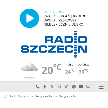
SŁUCHAJ TERAZ
EWA KOC (BŁAŻEJ KRÓL &
DAWID TYSZKOWSKI -
NIEBEZPIECZNIE BLISKO
°C
jutro
pojutrze
20
°C
°C
24
30
Najlepiej po prostu do nas zadzwoń
Odwiedź nas na Facebook-u
Odwiedź nas na X
Odwiedź nas na Instagram-ie
Odwiedź nas na TikTok-u
Szukaj nas na Spotify
Wyślij do nas w
Szukaj
Radio Szczecin
»
Religia na fali
»
Religia na fali