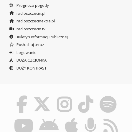
Prognoza pogody
radioszczecin.pl
radioszczecinextra.pl
radioszczecin.tv
Biuletyn Informacji Publicznej
Posłuchaj teraz
Logowanie
DUŻA CZCIONKA
DUŻY KONTRAST