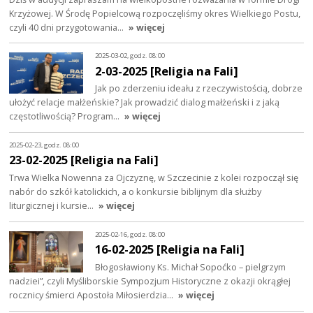
Krzyżowej. W Środę Popielcową rozpoczęliśmy okres Wielkiego Postu,
czyli 40 dni przygotowania…
» więcej
2025-03-02, godz. 08:00
2-03-2025 [Religia na Fali]
Jak po zderzeniu ideału z rzeczywistością, dobrze
ułożyć relacje małżeńskie? Jak prowadzić dialog małżeński i z jaką
częstotliwością? Program…
» więcej
2025-02-23, godz. 08:00
23-02-2025 [Religia na Fali]
Trwa Wielka Nowenna za Ojczyznę, w Szczecinie z kolei rozpoczął się
nabór do szkół katolickich, a o konkursie biblijnym dla służby
liturgicznej i kursie…
» więcej
2025-02-16, godz. 08:00
16-02-2025 [Religia na Fali]
Błogosławiony Ks. Michał Sopoćko – pielgrzym
nadziei”, czyli Myśliborskie Sympozjum Historyczne z okazji okrągłej
rocznicy śmierci Apostoła Miłosierdzia…
» więcej