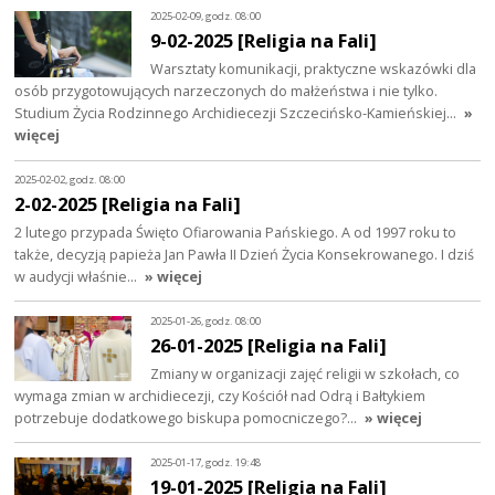
2025-02-09, godz. 08:00
9-02-2025 [Religia na Fali]
Warsztaty komunikacji, praktyczne wskazówki dla
osób przygotowujących narzeczonych do małżeństwa i nie tylko.
Studium Życia Rodzinnego Archidiecezji Szczecińsko-Kamieńskiej…
»
więcej
2025-02-02, godz. 08:00
2-02-2025 [Religia na Fali]
2 lutego przypada Święto Ofiarowania Pańskiego. A od 1997 roku to
także, decyzją papieża Jan Pawła II Dzień Życia Konsekrowanego. I dziś
w audycji właśnie…
» więcej
2025-01-26, godz. 08:00
26-01-2025 [Religia na Fali]
Zmiany w organizacji zajęć religii w szkołach, co
wymaga zmian w archidiecezji, czy Kościół nad Odrą i Bałtykiem
potrzebuje dodatkowego biskupa pomocniczego?…
» więcej
2025-01-17, godz. 19:48
19-01-2025 [Religia na Fali]