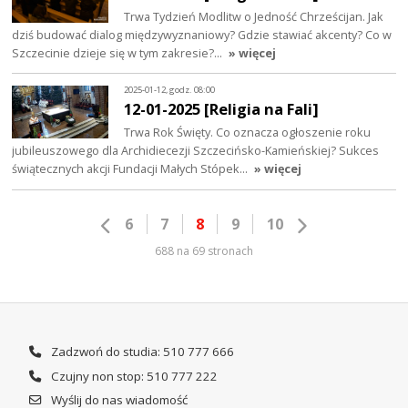
Trwa Tydzień Modlitw o Jedność Chrześcijan. Jak
dziś budować dialog międzywyznaniowy? Gdzie stawiać akcenty? Co w
Szczecinie dzieje się w tym zakresie?…
» więcej
2025-01-12, godz. 08:00
12-01-2025 [Religia na Fali]
Trwa Rok Święty. Co oznacza ogłoszenie roku
jubileuszowego dla Archidiecezji Szczecińsko-Kamieńskiej? Sukces
świątecznych akcji Fundacji Małych Stópek…
» więcej
6
7
8
9
10
688 na 69 stronach
Zadzwoń do studia: 510 777 666
Czujny non stop: 510 777 222
Wyślij do nas wiadomość