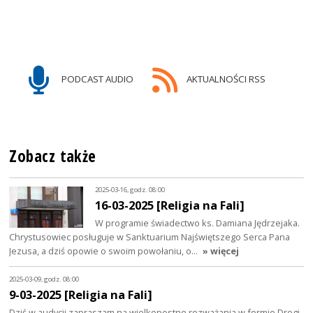
PODCAST AUDIO
AKTUALNOŚCI RSS
Zobacz także
2025-03-16, godz. 08:00
16-03-2025 [Religia na Fali]
W programie świadectwo ks. Damiana Jędrzejaka.
Chrystusowiec posługuje w Sanktuarium Najświętszego Serca Pana
Jezusa, a dziś opowie o swoim powołaniu, o…
» więcej
2025-03-09, godz. 08:00
9-03-2025 [Religia na Fali]
Dziś w audycji zapraszam na wielkopostne rozważania w formie Drogi