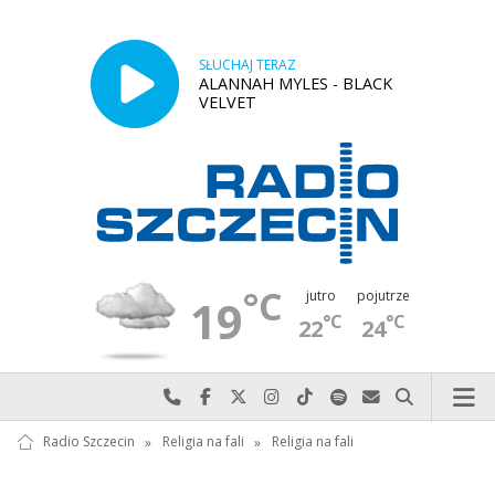
SŁUCHAJ TERAZ
ALANNAH MYLES - BLACK
VELVET
°C
jutro
pojutrze
19
°C
°C
22
24
Najlepiej po prostu do nas zadzwoń
Odwiedź nas na Facebook-u
Odwiedź nas na X
Odwiedź nas na Instagram-ie
Odwiedź nas na TikTok-u
Szukaj nas na Spotify
Wyślij do nas w
Szukaj
Radio Szczecin
»
Religia na fali
»
Religia na fali