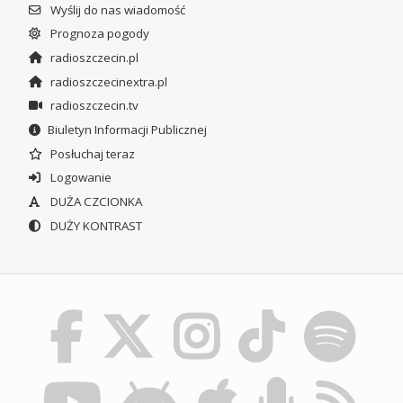
Wyślij do nas wiadomość
Prognoza pogody
radioszczecin.pl
radioszczecinextra.pl
radioszczecin.tv
Biuletyn Informacji Publicznej
Posłuchaj teraz
Logowanie
DUŻA CZCIONKA
DUŻY KONTRAST