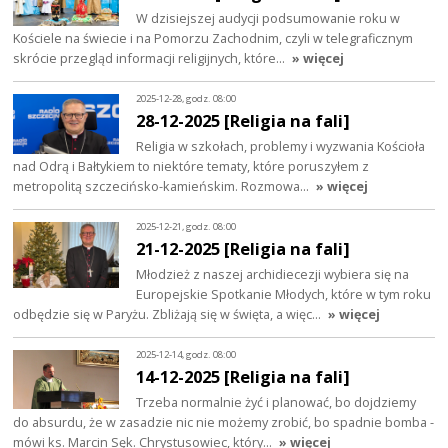
W dzisiejszej audycji podsumowanie roku w
Kościele na świecie i na Pomorzu Zachodnim, czyli w telegraficznym
skrócie przegląd informacji religijnych, które…
» więcej
2025-12-28, godz. 08:00
28-12-2025 [Religia na fali]
Religia w szkołach, problemy i wyzwania Kościoła
nad Odrą i Bałtykiem to niektóre tematy, które poruszyłem z
metropolitą szczecińsko-kamieńskim. Rozmowa…
» więcej
2025-12-21, godz. 08:00
21-12-2025 [Religia na fali]
Młodzież z naszej archidiecezji wybiera się na
Europejskie Spotkanie Młodych, które w tym roku
odbędzie się w Paryżu. Zbliżają się w święta, a więc…
» więcej
2025-12-14, godz. 08:00
14-12-2025 [Religia na fali]
Trzeba normalnie żyć i planować, bo dojdziemy
do absurdu, że w zasadzie nic nie możemy zrobić, bo spadnie bomba -
mówi ks. Marcin Sęk. Chrystusowiec, który…
» więcej