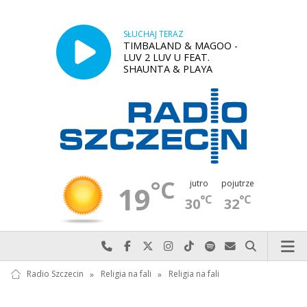
SŁUCHAJ TERAZ
TIMBALAND & MAGOO -
LUV 2 LUV U FEAT.
SHAUNTA & PLAYA
°C
jutro
pojutrze
19
°C
°C
30
32
Najlepiej po prostu do nas zadzwoń
Odwiedź nas na Facebook-u
Odwiedź nas na X
Odwiedź nas na Instagram-ie
Odwiedź nas na TikTok-u
Szukaj nas na Spotify
Wyślij do nas w
Szukaj
Radio Szczecin
»
Religia na fali
»
Religia na fali