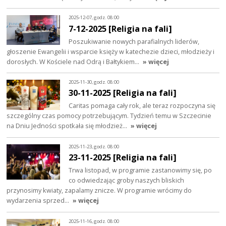
2025-12-07, godz. 08:00
7-12-2025 [Religia na fali]
Poszukiwanie nowych parafialnych liderów,
głoszenie Ewangelii i wsparcie księży w katechezie dzieci, młodzieży i
dorosłych. W Kościele nad Odrą i Bałtykiem…
» więcej
2025-11-30, godz. 08:00
30-11-2025 [Religia na fali]
Caritas pomaga cały rok, ale teraz rozpoczyna się
szczególny czas pomocy potrzebującym. Tydzień temu w Szczecinie
na Dniu Jedności spotkała się młodzież…
» więcej
2025-11-23, godz. 08:00
23-11-2025 [Religia na fali]
Trwa listopad, w programie zastanowimy się, po
co odwiedzając groby naszych bliskich
przynosimy kwiaty, zapalamy znicze. W programie wrócimy do
wydarzenia sprzed…
» więcej
2025-11-16, godz. 08:00