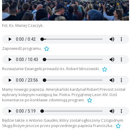
Fot. Ks. Maciej Czaczyk.
Zapowiedź programu.
Rozważanie Ewangelii prowadzi ks. Robert Mrozowski.
Mamy nowego papieża. Amerykański kardynał Robert Prevost został
wybrany kolejnym następcą św. Piotra. Przyjął imię Leon XIV. Dziś
komentarze po konklawe zdominują program.
Będzie także o Antonio Gaudim, który został ogłoszony Czcigodnym
Sługą Bożym jeszcze przez poprzedniego papieża Franciszka.