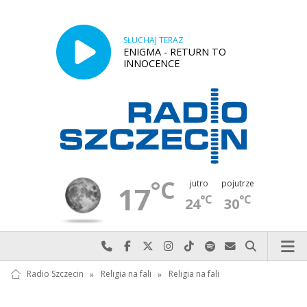
SŁUCHAJ TERAZ
ENIGMA - RETURN TO
INNOCENCE
°C
jutro
pojutrze
17
°C
°C
24
30
Najlepiej po prostu do nas zadzwoń
Odwiedź nas na Facebook-u
Odwiedź nas na X
Odwiedź nas na Instagram-ie
Odwiedź nas na TikTok-u
Szukaj nas na Spotify
Wyślij do nas w
Szukaj
Radio Szczecin
»
Religia na fali
»
Religia na fali