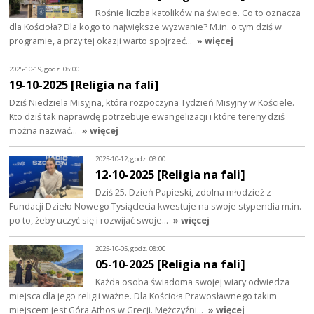
Rośnie liczba katolików na świecie. Co to oznacza
dla Kościoła? Dla kogo to największe wyzwanie? M.in. o tym dziś w
programie, a przy tej okazji warto spojrzeć…
» więcej
2025-10-19, godz. 08:00
19-10-2025 [Religia na fali]
Dziś Niedziela Misyjna, która rozpoczyna Tydzień Misyjny w Kościele.
Kto dziś tak naprawdę potrzebuje ewangelizacji i które tereny dziś
można nazwać…
» więcej
2025-10-12, godz. 08:00
12-10-2025 [Religia na fali]
Dziś 25. Dzień Papieski, zdolna młodzież z
Fundacji Dzieło Nowego Tysiąclecia kwestuje na swoje stypendia m.in.
po to, żeby uczyć się i rozwijać swoje…
» więcej
2025-10-05, godz. 08:00
05-10-2025 [Religia na fali]
Każda osoba świadoma swojej wiary odwiedza
miejsca dla jego religii ważne. Dla Kościoła Prawosławnego takim
miejscem jest Góra Athos w Grecji. Mężczyźni…
» więcej