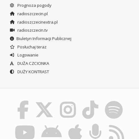
Prognoza pogody
radioszczecin.pl
radioszczecinextra.pl
radioszczecin.tv
Biuletyn Informacji Publicznej
Posłuchaj teraz
Logowanie
DUŻA CZCIONKA
DUŻY KONTRAST