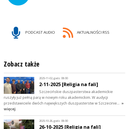
PODCAST AUDIO
AKTUALNOŚCI RSS
Zobacz także
2025-11-02, godz. 08:00
2-11-2025 [Religia na fali]
Szczecińskie duszpasterstwa akademickie
ruszyły już pełną parą w nowym roku akademickim. W audycji
przedstawiciele dwóch największych duszpasterstw w Szczecinie…
»
więcej
2025-10-26, godz. 08:00
26-10-2025 [Religia na fali]