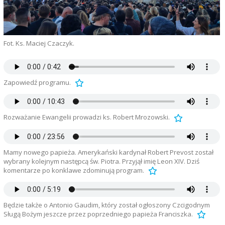
Fot. Ks. Maciej Czaczyk.
Zapowiedź programu.
Rozważanie Ewangelii prowadzi ks. Robert Mrozowski.
Mamy nowego papieża. Amerykański kardynał Robert Prevost został
wybrany kolejnym następcą św. Piotra. Przyjął imię Leon XIV. Dziś
komentarze po konklawe zdominują program.
Będzie także o Antonio Gaudim, który został ogłoszony Czcigodnym
Sługą Bożym jeszcze przez poprzedniego papieża Franciszka.