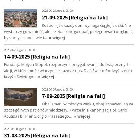
2025-09-21, godz. 08:00
21-09-2025 [Religia na fali]
Kościół - jak każdy dom wymaga ciągłej troski. Nie
wystarczy go wznieść, ale trzeba o niego dbać, pielęgnować i doglądać,
by sprzyjał modlitwie i…
» więcej
2025-09-14, godz. 08:00
14-09-2025 [Religia na fali]
Fundacja Małych Stópek rozpoczyna przygotowania do świątecznych
akcji, w które może włączyć się każdy z nas. Dziś Święto Podwyższenia
Krzyża Świętego…
» więcej
2025-09-07, godz. 08:00
7-09-2025 [Religia na fali]
Obaj zmarli w młodym wieku, obaj uznawani są za
szczególnych patronów młodzieży. 7 września kanonizacja bł. Carlo
Acutisa i bł. Pier Giorgio Frassatiego…
» więcej
2025-08-31, godz. 08:00
31-08-2025 [Religia na fali]