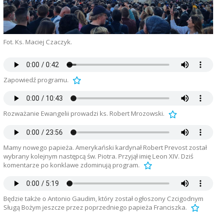
Fot. Ks. Maciej Czaczyk.
Zapowiedź programu.
Rozważanie Ewangelii prowadzi ks. Robert Mrozowski.
Mamy nowego papieża. Amerykański kardynał Robert Prevost został
wybrany kolejnym następcą św. Piotra. Przyjął imię Leon XIV. Dziś
komentarze po konklawe zdominują program.
Będzie także o Antonio Gaudim, który został ogłoszony Czcigodnym
Sługą Bożym jeszcze przez poprzedniego papieża Franciszka.