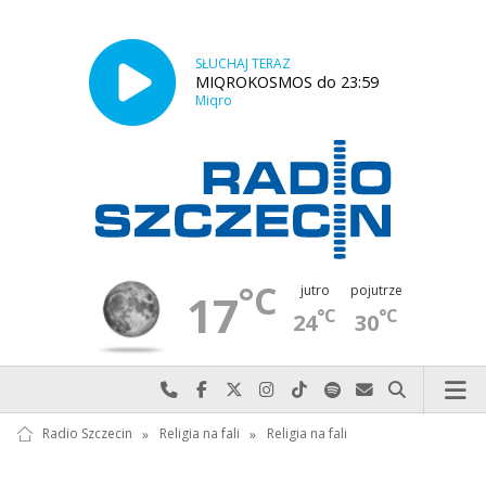
SŁUCHAJ TERAZ
MIQROKOSMOS do 23:59
Miqro
°C
jutro
pojutrze
17
°C
°C
24
30
Najlepiej po prostu do nas zadzwoń
Odwiedź nas na Facebook-u
Odwiedź nas na X
Odwiedź nas na Instagram-ie
Odwiedź nas na TikTok-u
Szukaj nas na Spotify
Wyślij do nas w
Szukaj
Radio Szczecin
»
Religia na fali
»
Religia na fali