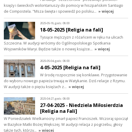
księży i świeckich wolontariuszy do pomocy w hiszpańskim Santiago
de Compostela. "Msza święta i spowiedź po polsku…
» więcej
2025-05-18, godz. 08:00
18-05-2025 [Religia na fali]
Tysiące mężczyzn z różańcem w ręku na ulicach
Szczecina. W audycji wrócimy do Ogólnopolskiego Spotkania
Wojowników Maryi. Będzie także o nowej książce…
» więcej
2025-05-04, godz. 08:00
4-05-2025 [Religia na fali]
W środę rozpocznie się konklawe. Przygotowanie
do wyboru nowego papieża trwają w Watykanie. Dziś relacje z Rzymu.
W audycji także o pięciu księżach z…
» więcej
2025-04-27, godz. 08:00
27-04-2025 - Niedziela Miłosierdzia
[Religia na Fali]
W Poniedziałek Wielkanocny zmarł papież Franciszek. Wczoraj spoczął
w Bazylice Matki Bożej Większej. W audycji relacja z pogrzebu, głosy
także tych, którzy…
» więcej