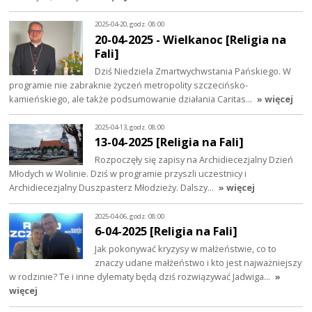
2025-04-20, godz. 08:00
20-04-2025 - Wielkanoc [Religia na
Fali]
Dziś Niedziela Zmartwychwstania Pańskiego. W
programie nie zabraknie życzeń metropolity szczecińsko-
kamieńskiego, ale także podsumowanie działania Caritas…
» więcej
2025-04-13, godz. 08:00
13-04-2025 [Religia na Fali]
Rozpoczęły się zapisy na Archidiecezjalny Dzień
Młodych w Wolinie. Dziś w programie przyszli uczestnicy i
Archidiecezjalny Duszpasterz Młodzieży. Dalszy…
» więcej
2025-04-06, godz. 08:00
6-04-2025 [Religia na Fali]
Jak pokonywać kryzysy w małżeństwie, co to
znaczy udane małżeństwo i kto jest najważniejszy
w rodzinie? Te i inne dylematy będą dziś rozwiązywać Jadwiga…
»
więcej