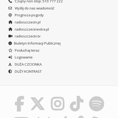
Czujny non stop: 510 777 222
Wyślij do nas wiadomość
Prognoza pogody
radioszczecin.pl
radioszczecinextra.pl
radioszczecin.tv
Biuletyn Informacji Publicznej
Posłuchaj teraz
Logowanie
DUŻA CZCIONKA
DUŻY KONTRAST