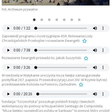
Fot. Archiwum prywatne
F
Zapowiedź programu i rozstrzygnięcie 459. Notowania Listy
Chrześcijańskich Przebojów i rozważanie Ewangelii.
Rozważanie Ewangelii prowadzi ks. Jakub Suszyński.
W niedzielę w Watykanie uroczysta msza święta zainaugurowała
pontyfikat 267. papieża. Przewodniczył jej Leon XIV. W Rzymie byli też
przedstawiciele Kościoła na Pomorzu Zachodnim.
Fundacja "Szczecińska" poszukuje polskich księży i świeckich
wolontariuszy do pomocy w hiszpańskim Santiago de Compostela.
"Msza święta i spowiedź po polsku w Santiago" to pomysł, który zrodził