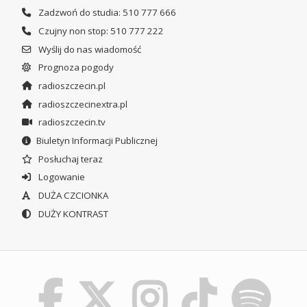
Zadzwoń do studia: 510 777 666
Czujny non stop: 510 777 222
Wyślij do nas wiadomość
Prognoza pogody
radioszczecin.pl
radioszczecinextra.pl
radioszczecin.tv
Biuletyn Informacji Publicznej
Posłuchaj teraz
Logowanie
DUŻA CZCIONKA
DUŻY KONTRAST