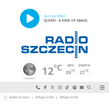
SŁUCHAJ TERAZ
QUEEN - A KIND OF MAGIC
°C
jutro
pojutrze
12
°C
°C
30
27
Najlepiej po prostu do nas zadzwoń
Odwiedź nas na Facebook-u
Odwiedź nas na X
Odwiedź nas na Instagram-ie
Odwiedź nas na TikTok-u
Szukaj nas na Spotify
Wyślij do nas w
Szukaj
Radio Szczecin
»
Religia na fali
»
Religia na fali