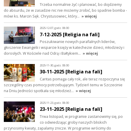
Trzeba normalnie żyć i planować, bo dojdziemy
do absurdu, że w zasadzie nic nie możemy zrobić, bo spadnie bomba -
mówi ks. Marcin Sęk. Chrystusowiec, który…
» więcej
2025-12-07, godz. 08:00
7-12-2025 [Religia na fali]
Poszukiwanie nowych parafialnych liderów,
głoszenie Ewangelii i wsparcie księży w katechezie dzieci, młodzieży i
dorosłych. W Kościele nad Odrą i Bałtykiem…
» więcej
2025-11-30, godz. 08:00
30-11-2025 [Religia na fali]
Caritas pomaga cały rok, ale teraz rozpoczyna się
szczególny czas pomocy potrzebującym. Tydzień temu w Szczecinie
na Dniu Jedności spotkała się młodzież…
» więcej
2025-11-23, godz. 08:00
23-11-2025 [Religia na fali]
Trwa listopad, w programie zastanowimy się, po
co odwiedzając groby naszych bliskich
przynosimy kwiaty, zapalamy znicze. W programie wrócimy do