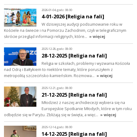
2026-01-04, godz. 08:00
4-01-2026 [Religia na fali]
W dzisiejszej audycji podsumowanie roku w
Kościele na świecie i na Pomorzu Zachodnim, czyli w telegraficznym
skrócie przegląd informacji religijnych, które…
» więcej
2025-12-28, godz. 08:00
28-12-2025 [Religia na fali]
Religia w szkołach, problemy i wyzwania Kościoła
nad Odrą i Bałtykiem to niektóre tematy, które poruszyłem z
metropolitą szczecińsko-kamieńskim. Rozmowa…
» więcej
2025-12-21, godz. 08:00
21-12-2025 [Religia na fali]
Młodzież z naszej archidiecezji wybiera się na
Europejskie Spotkanie Młodych, które w tym roku
odbędzie się w Paryżu. Zbliżają się w święta, a więc…
» więcej
2025-12-14, godz. 08:00
14-12-2025 [Religia na fali]